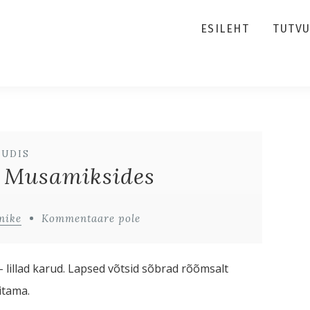
ESILEHT
TUTV
UUDIS
d Musamiksides
nike
Kommentaare pole
lillad karud. Lapsed võtsid sõbrad rõõmsalt
vitama.