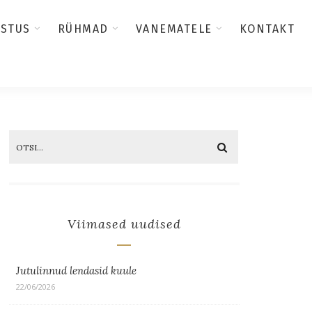
USTUS
RÜHMAD
VANEMATELE
KONTAKT
Viimased uudised
Jutulinnud lendasid kuule
22/06/2026