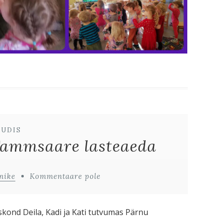
UUDIS
Tammsaare lasteaeda
nike
Kommentaare pole
ond Deila, Kadi ja Kati tutvumas Pärnu