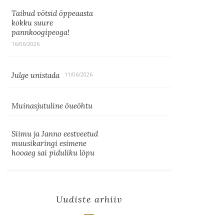
Taibud võtsid õppeaasta
kokku suure
pannkoogipeoga!
16/06/2026
Julge unistada
11/06/2026
Muinasjutuline õueõhtu
Siimu ja Janno eestveetud
muusikaringi esimene
hooaeg sai piduliku lõpu
Uudiste arhiiv