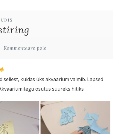
UUDIS
tiring
Kommentaare pole
d sellest, kuidas üks akvaarium valmib. Lapsed
 Akvaariumitegu osutus suureks hitiks.