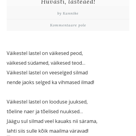
Hüvasti, lasteaed!
by Kannike
Kommentaare pole
Väikestel lastel on väikesed peod,
väikesed südamed, väikesed teod…
Väikestel lastel on veeselged silmad
nende jaoks selged ka vihmased ilmad!
Väikestel lastel on looduse juuksed,
tõeline naer ja tõelised nuuksed…
Jäägu sul silmad veel kauaks nii särama,
lahti siis sulle kõik maailma väravad!