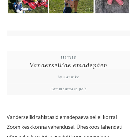
UUDIS
Vandersellide emadepäev
by Kannike
Kommentaare pole
Vandersellid tähistasid emadepäeva sellel korral
Zoom keskkonna vahendusel. Üheskoos lahendati
põnevat viktoriini ja veedeti koos emmedega