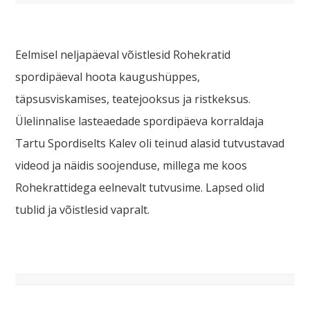
Eelmisel neljapäeval võistlesid Rohekratid
spordipäeval hoota kaugushüppes,
täpsusviskamises, teatejooksus ja ristkeksus.
Ülelinnalise lasteaedade spordipäeva korraldaja
Tartu Spordiselts Kalev oli teinud alasid tutvustavad
videod ja näidis soojenduse, millega me koos
Rohekrattidega eelnevalt tutvusime. Lapsed olid
tublid ja võistlesid vapralt.