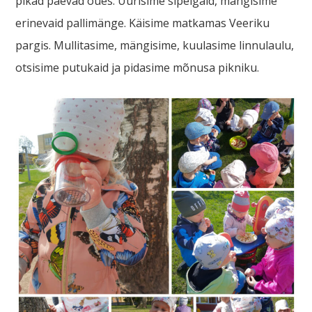
pikad päevad õues. Uurisime sipelgaid, mängisime
erinevaid pallimänge. Käisime matkamas Veeriku
pargis. Mullitasime, mängisime, kuulasime linnulaulu,
otsisime putukaid ja pidasime mõnusa pikniku.