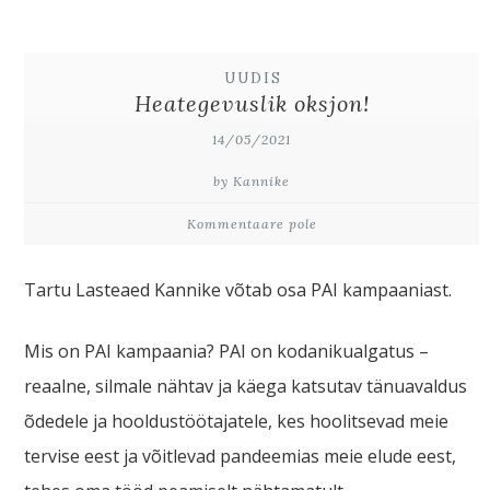
UUDIS
Heategevuslik oksjon!
14/05/2021
by Kannike
Kommentaare pole
Tartu Lasteaed Kannike võtab osa PAI kampaaniast.
Mis on PAI kampaania? PAI on kodanikualgatus –
reaalne, silmale nähtav ja käega katsutav tänuavaldus
õdedele ja hooldustöötajatele, kes hoolitsevad meie
tervise eest ja võitlevad pandeemias meie elude eest,