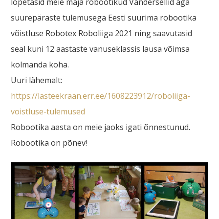
lõpetasid meie maja robootikud Vandersellid aga
suurepäraste tulemusega Eesti suurima robootika
võistluse Robotex Roboliiga 2021 ning saavutasid
seal kuni 12 aastaste vanuseklassis lausa võimsa
kolmanda koha.
Uuri lähemalt:
https://lasteekraan.err.ee/1608223912/roboliiga-
voistluse-tulemused
Robootika aasta on meie jaoks igati õnnestunud.
Robootika on põnev!