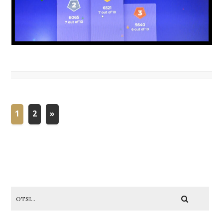
1
2
»