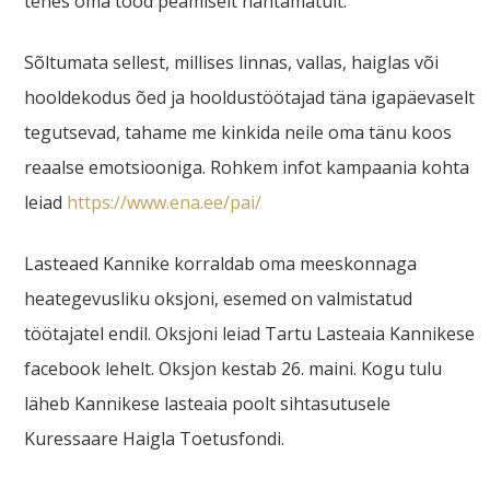
tehes oma tööd peamiselt nähtamatult.
Sõltumata sellest, millises linnas, vallas, haiglas või
hooldekodus õed ja hooldustöötajad täna igapäevaselt
tegutsevad, tahame me kinkida neile oma tänu koos
reaalse emotsiooniga. Rohkem infot kampaania kohta
leiad
https://www.ena.ee/pai/
Lasteaed Kannike korraldab oma meeskonnaga
heategevusliku oksjoni, esemed on valmistatud
töötajatel endil. Oksjoni leiad Tartu Lasteaia Kannikese
facebook lehelt. Oksjon kestab 26. maini. Kogu tulu
läheb Kannikese lasteaia poolt sihtasutusele
Kuressaare Haigla Toetusfondi.