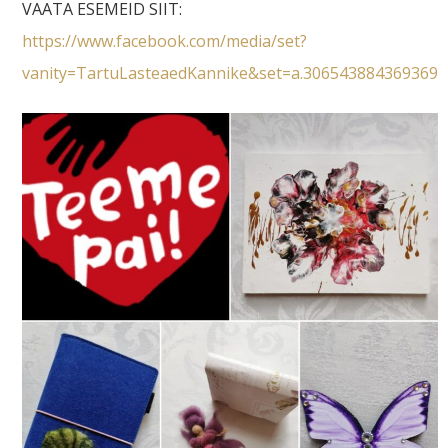
VAATA ESEMEID SIIT:
https://www.facebook.com/media/set?
vanity=TartuLasteaedKannike&set=a.306543884369369