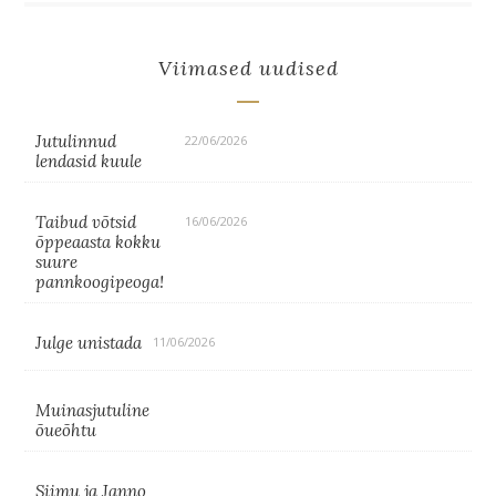
Viimased uudised
Jutulinnud
22/06/2026
lendasid kuule
Taibud võtsid
16/06/2026
õppeaasta kokku
suure
pannkoogipeoga!
Julge unistada
11/06/2026
Muinasjutuline
õueõhtu
Siimu ja Janno