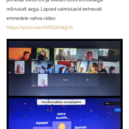
mõnusalt aega. Lapsed valmistasid eelnevalt
emmedele vahva video:
https://youtu.be/9IlR3QGWgn0