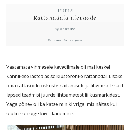
UUDIS
Rattanädala ülevaade
by Kannike
Kommentaare pole
Vaatamata vihmasele kevadilmale oli mai keskel
Kannikese lasteaias seiklusterohke rattanädal. Lisaks
oma rattasõidu oskuste näitamisele ja lihvimisele said
lapsed teadmisi juurde lihtsamatest liilkusmärkidest.
Väga põnev oli ka katse minikiivriga, mis näitas kui
oluline on õige kiivri kandmine.