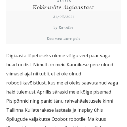
UUDIS
Kokkuvõte digiaastast
31/05/2021
by Kannike
Kommentaare pole
Digiaasta lõpetuseks oleme võlgu veel paar väga
head uudist. Nimelt on meie Kannikese pere olnud
viimasel ajal nii tubli, et ei ole olnud
robootikavõistlust, kus me ei oleks saavutanud väga
häid tulemusi. Aprillis särasid meie kõige pisemad
Pisipõnnid ning panid tänu rahvahääletusele kinni
Tallinna Kullaterakese lasteaia ja Insplay ühis
õpilugude väljakutse Ozobot robotile. Maikuus