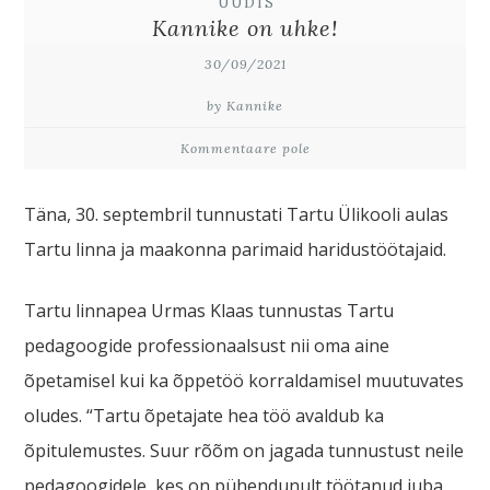
UUDIS
Kannike on uhke!
30/09/2021
by Kannike
Kommentaare pole
Täna, 30. septembril tunnustati Tartu Ülikooli aulas
Tartu linna ja maakonna parimaid haridustöötajaid.
Tartu linnapea Urmas Klaas tunnustas Tartu
pedagoogide professionaalsust nii oma aine
õpetamisel kui ka õppetöö korraldamisel muutuvates
oludes. “Tartu õpetajate hea töö avaldub ka
õpitulemustes. Suur rõõm on jagada tunnustust neile
pedagoogidele, kes on pühendunult töötanud juba