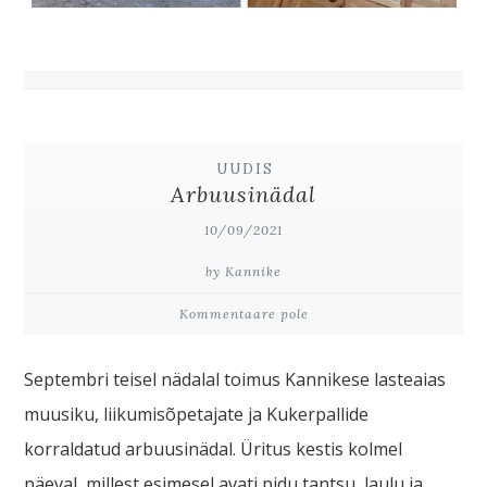
UUDIS
Arbuusinädal
10/09/2021
by Kannike
Kommentaare pole
Septembri teisel nädalal toimus Kannikese lasteaias
muusiku, liikumisõpetajate ja Kukerpallide
korraldatud arbuusinädal. Üritus kestis kolmel
päeval, millest esimesel avati pidu tantsu, laulu ja