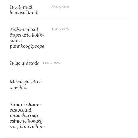
Jutulinnud
22/06/2026
lendasid kuule
Taibud võtsid
16/06/2026
õppeaasta kokku
suure
pannkoogipeoga!
Julge unistada
11/06/2026
Muinasjutuline
õueõhtu
Siimu ja Janno
eestveetud
muusikaringi
esimene hooaeg
sai piduliku lõpu