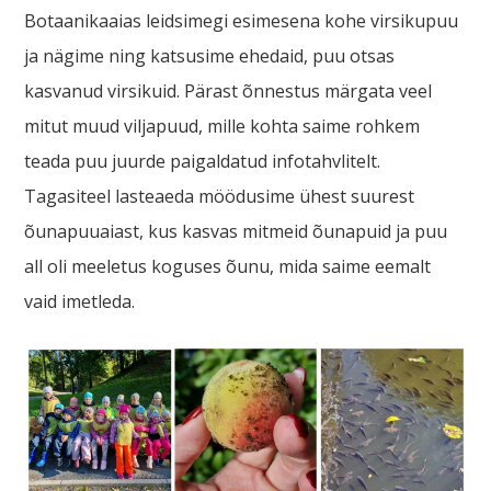
Botaanikaaias leidsimegi esimesena kohe virsikupuu
ja nägime ning katsusime ehedaid, puu otsas
kasvanud virsikuid. Pärast õnnestus märgata veel
mitut muud viljapuud, mille kohta saime rohkem
teada puu juurde paigaldatud infotahvlitelt.
Tagasiteel lasteaeda möödusime ühest suurest
õunapuuaiast, kus kasvas mitmeid õunapuid ja puu
all oli meeletus koguses õunu, mida saime eemalt
vaid imetleda.