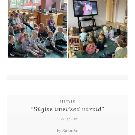
UUDIS
“Sügise imelised värvid”
23/09/2021
by Kannike