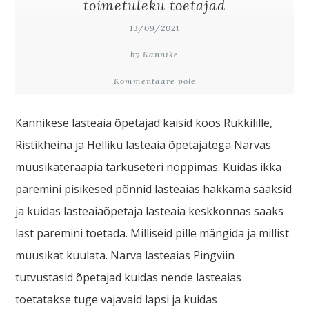
toimetuleku toetajad
13/09/2021
by Kannike
Kommentaare pole
Kannikese lasteaia õpetajad käisid koos Rukkilille,
Ristikheina ja Helliku lasteaia õpetajatega Narvas
muusikateraapia tarkuseteri noppimas. Kuidas ikka
paremini pisikesed põnnid lasteaias hakkama saaksid
ja kuidas lasteaiaõpetaja lasteaia keskkonnas saaks
last paremini toetada. Milliseid pille mängida ja millist
muusikat kuulata. Narva lasteaias Pingviin
tutvustasid õpetajad kuidas nende lasteaias
toetatakse tuge vajavaid lapsi ja kuidas