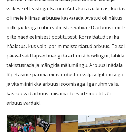
väikese etteastega. Ka onu Ants käis rääkimas, kuidas
oli meie kliimas arbuuse kasvatada. Avatud oli näitus,
mille jaoks iga rühm valmistas vahva 3D arbuusi, mille
pilte näed eelmisest postitusest. Korraldatud sai ka
hääletus, kus valiti parim meisterdatud arbuus. Teisel
päeval said lapsed mängida arbuusi bowlingut, läbida
takistusrada ja mängida mälumängu. Arbuusi nädala
lõpetasime parima meisterdustöö väljaselgitamisega
ja vitamiinirikka arbuusi söömisega. Iga rühm valis,
kas söövad arbuusi niisama, teevad smuutit või
arbuusivardaid.