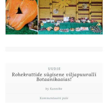
UUDIS
Rohekrattide sügisene viljapuuralli
Botaanikaaias!
by Kannike
Kommentaare pole