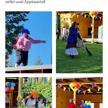
sellel uuel õppeaastal!