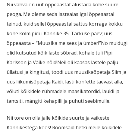
Nii vahva on uut õppeaastat alustada kohe suure
peoga. Me oleme seda lasteaias igal õppeaastal
teinud, kuid sellel õppeaastal sattus korraga kokku
kohe kolm pidu. Kannike 35; Tarkuse päev; uus
õppeaasta – “Muusika me sees ja ümber!”No muidugi
olid kutsutud kõik laste sõbrad, kohale tuli Pipi,
Karlsson ja Väike nõid!Neil oli kaasas lastele palju
üllatusi ja kingitusi, toodi uus muusikaõpetaja Siim ja
uus liikumisõpetaja Kaidi, lasti konfette taevast alla,
võluti kõikidele rühmadele maasikatordid, lauldi ja
tantsiti, mängiti kehapilli ja puhuti seebimulle.
Nii tore on olla jälle kõikide suurte ja väikeste
Kannikestega koos! Rõõmsaid hetki meile kõikidele