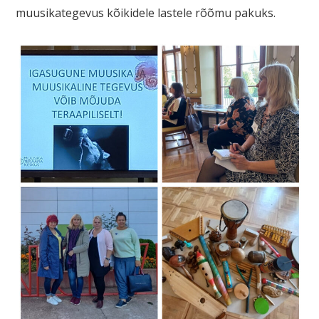
muusikategevus kõikidele lastele rõõmu pakuks.