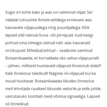
Sügis on kohe käes ja aias on valminud viljad. Sel
nädalal tutvusime Rohekrattidega erinevate aias
kasvavate viljapuudega ning puuviljadega. Kõik
lapsed olid näinud õuna- või pirnipuid, kuid keegi
polnud oma silmaga näinud näit. aias kasvavaid
virsikupuid. Mõeldud,tehtud – seadsime sammud
Botaanikaaeda, et korraldada üks vahva viljapuuralli
– põnev, milliseid huvitavaid viljapuid õnnestub leida?!
Käik õnnestus täielikult! Nägime nii viljapuid kui ka
muud huvitavat. Botaanikaaeda liikudes õnnestus
meil lehvitada raudteel liikuvale vedurile ja selle juhile,
vastutasuks kostitati meid võimsa signaaliga. Lapsed
oli õnnelikud