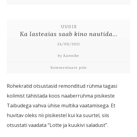
UUDIS
Ka lasteaias saab kino nautida…
24/09/2021
by Kannike
Kommentaare pole
Rohekratid otsustasid remonditud rühma tagasi
kolimist tähistada koos naaberrühma pisikeste
Taibudega vahva ühise multika vaatamisega. Et
huvitav oleks nii pisikestel kui ka suurtel, siis
otsustati vaadata “Lotte ja kuukivi saladust”.