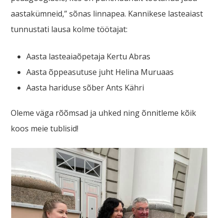
aastakümneid,” sõnas linnapea. Kannikese lasteaiast
tunnustati lausa kolme töötajat:
Aasta lasteaiaõpetaja Kertu Abras
Aasta õppeasutuse juht Helina Muruaas
Aasta hariduse sõber Ants Kähri
Oleme väga rõõmsad ja uhked ning õnnitleme kõik
koos meie tublisid!