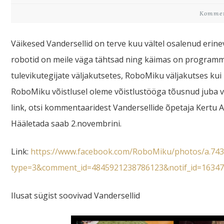
Kommen
Väikesed Vandersellid on terve kuu vältel osalenud erinev
robotid on meile väga tähtsad ning käimas on programme
tulevikutegijate väljakutsetes, RoboMiku väljakutses kui
RoboMiku võistlusel oleme võistlustööga tõusnud juba vä
link, otsi kommentaaridest Vandersellide õpetaja Kertu 
Hääletada saab 2.novembrini.
Link:
https://www.facebook.com/RoboMiku/photos/a.74
type=3&comment_id=4845921238786123&notif_id=163471
Ilusat sügist soovivad Vandersellid