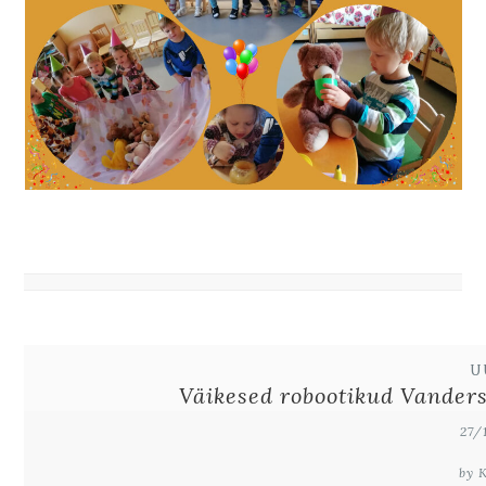
U
Väikesed robootikud Vanders
27/
by 