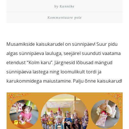
by Kannike
Kommentaare pole
Musamikside kaisukarudel on sünnipäev! Suur pidu
algas sünnipäeva lauluga, seejärel suunduti vaatama
etendust “Kolm karu”. Järgnesid lõbusad mängud
sünnipäeva lastega ning loomulikult tordi ja
karukommidega maiustamine. Palju õnne kaisukarud!