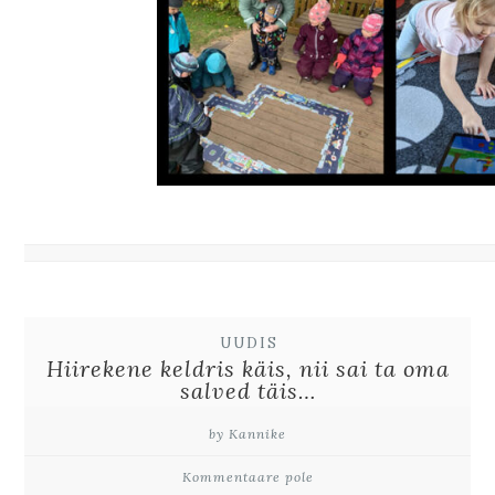
UUDIS
Hiirekene keldris käis, nii sai ta oma
salved täis…
by Kannike
Kommentaare pole