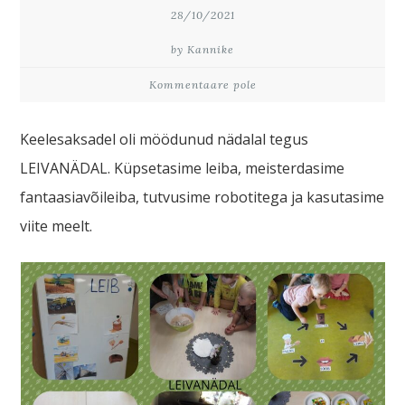
28/10/2021
by Kannike
Kommentaare pole
Keelesaksadel oli möödunud nädalal tegus
LEIVANÄDAL. Küpsetasime leiba, meisterdasime
fantaasiavõileiba, tutvusime robotitega ja kasutasime
viite meelt.