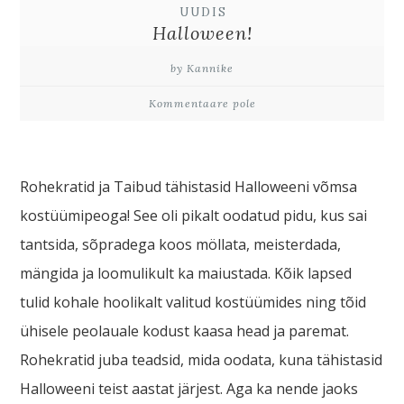
UUDIS
Halloween!
by Kannike
Kommentaare pole
Rohekratid ja Taibud tähistasid Halloweeni võmsa
kostüümipeoga! See oli pikalt oodatud pidu, kus sai
tantsida, sõpradega koos möllata, meisterdada,
mängida ja loomulikult ka maiustada. Kõik lapsed
tulid kohale hoolikalt valitud kostüümides ning tõid
ühisele peolauale kodust kaasa head ja paremat.
Rohekratid juba teadsid, mida oodata, kuna tähistasid
Halloweeni teist aastat järjest. Aga ka nende jaoks