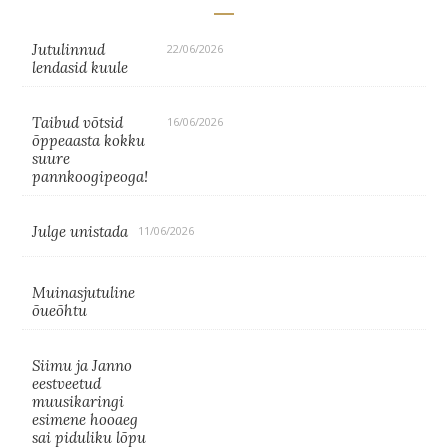
Jutulinnud
22/06/2026
lendasid kuule
Taibud võtsid
16/06/2026
õppeaasta kokku
suure
pannkoogipeoga!
Julge unistada
11/06/2026
Muinasjutuline
õueõhtu
Siimu ja Janno
eestveetud
muusikaringi
esimene hooaeg
sai piduliku lõpu