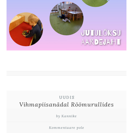
UUDIS
Vihmapiisanädal Rõõmurullides
by Kannike
Kommentaare pole