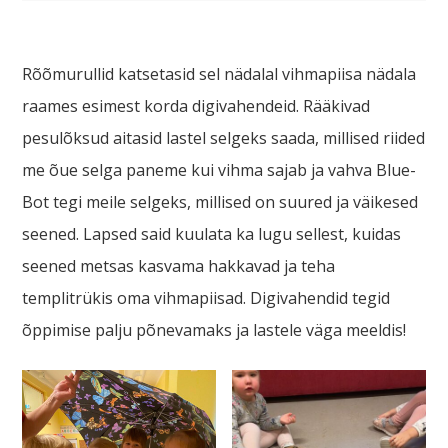
Rõõmurullid katsetasid sel nädalal vihmapiisa nädala
raames esimest korda digivahendeid. Rääkivad
pesulõksud aitasid lastel selgeks saada, millised riided
me õue selga paneme kui vihma sajab ja vahva Blue-
Bot tegi meile selgeks, millised on suured ja väikesed
seened. Lapsed said kuulata ka lugu sellest, kuidas
seened metsas kasvama hakkavad ja teha
templitrükis oma vihmapiisad. Digivahendid tegid
õppimise palju põnevamaks ja lastele väga meeldis!