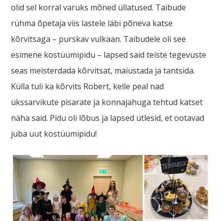
olid sel korral varuks mõned üllatused. Taibude
rühma õpetaja viis lastele läbi põneva katse
kõrvitsaga – purskav vulkaan. Taibudele oli see
esimene kostüümipidu – lapsed said teiste tegevuste
seas meisterdada kõrvitsat, maiustada ja tantsida.
Külla tuli ka kõrvits Robert, kelle peal nad
ükssarvikute pisarate ja konnajahuga tehtud katset
näha said. Pidu oli lõbus ja lapsed ütlesid, et ootavad
juba uut kostüümipidu!