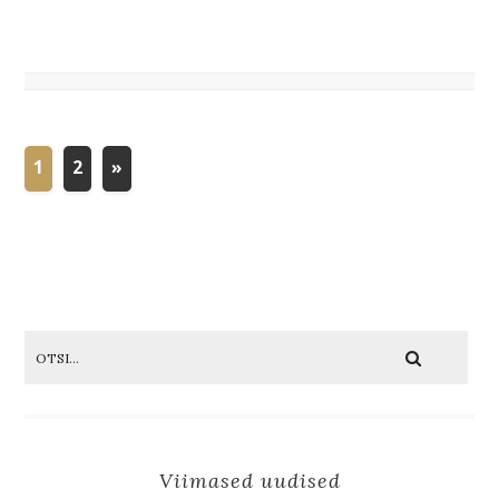
1
2
»
Viimased uudised