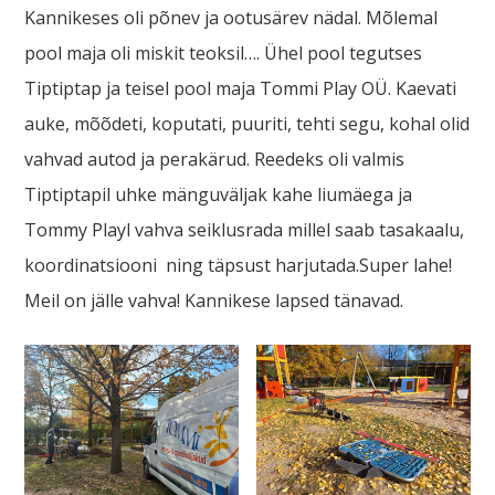
Kannikeses oli põnev ja ootusärev nädal. Mõlemal
pool maja oli miskit teoksil…. Ühel pool tegutses
Tiptiptap ja teisel pool maja Tommi Play OÜ. Kaevati
auke, mõõdeti, koputati, puuriti, tehti segu, kohal olid
vahvad autod ja perakärud. Reedeks oli valmis
Tiptiptapil uhke mänguväljak kahe liumäega ja
Tommy Playl vahva seiklusrada millel saab tasakaalu,
koordinatsiooni ning täpsust harjutada.Super lahe!
Meil on jälle vahva! Kannikese lapsed tänavad.