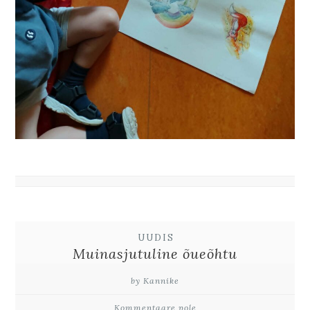
UUDIS
Muinasjutuline õueõhtu
by Kannike
Kommentaare pole