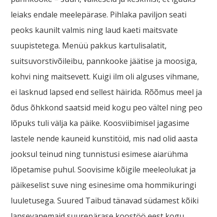
leiaks endale meelepärase. Pihlaka paviljon seati
peoks kaunilt valmis ning laud kaeti maitsvate
suupistetega. Menüü pakkus kartulisalatit,
suitsuvorstivõileibu, pannkooke jäätise ja moosiga,
kohvi ning maitsevett. Kuigi ilm oli alguses vihmane,
ei lasknud lapsed end sellest häirida. Rõõmus meel ja
õdus õhkkond saatsid meid kogu peo vältel ning peo
lõpuks tuli välja ka päike. Koosviibimisel jagasime
lastele nende kauneid kunstitöid, mis nad olid aasta
jooksul teinud ning tunnistusi esimese aiarühma
lõpetamise puhul. Soovisime kõigile meeleolukat ja
päikeselist suve ning esinesime oma hommikuringi
luuletusega. Suured Taibud tänavad südamest kõiki
lapsevanemaid suurepärase koostöö eest kogu