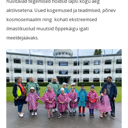
huvitavad tegemised hoidsid lapsi kogu aeg
aktiivsetena. Uued kogemused ja teadmised, põnev
kosmosemaailm ning kohati ekstreemsed
ilmastikuolud muutsid õppekäigu igati
meeldejäävaks.