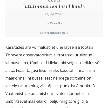
UUDIS
Jutulinnud lendasid kuule
22/06/2026
by Kannike
Kommentaare pole
Kasutades ära võimalust, et ühe lapse isa töötab
Tõravere observatooriumis, trotsisid Jutulinnud
vihmast ilma, tõmbasid kilekeebid selga ja seiklus võis
alata. Edasi-tagasi liikumiseks kasutati linnaliini ja
maakonnaliini busse, sest nendega sõitmine on
lastele tasuta ning viis täpselt punktist A punkti B.
Vaatamist ja kuulamist erinevates hoonetes ja
ümbritseval maa-alal oli palju ning tore giid ja