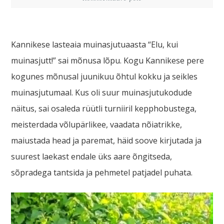
Kannikese lasteaia muinasjutuaasta “Elu, kui
muinasjutt!” sai mõnusa lõpu. Kogu Kannikese pere
kogunes mõnusal juunikuu õhtul kokku ja seikles
muinasjutumaal. Kus oli suur muinasjutukodude
näitus, sai osaleda rüütli turniiril kepphobustega,
meisterdada võlupärlikee, vaadata nõiatrikke,
maiustada head ja paremat, häid soove kirjutada ja
suurest laekast endale üks aare õngitseda,
sõpradega tantsida ja pehmetel patjadel puhata.