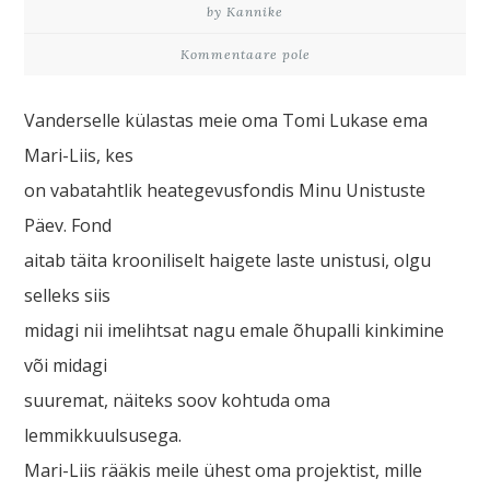
by Kannike
Kommentaare pole
Vanderselle külastas meie oma Tomi Lukase ema
Mari-Liis, kes
on vabatahtlik heategevusfondis Minu Unistuste
Päev. Fond
aitab täita krooniliselt haigete laste unistusi, olgu
selleks siis
midagi nii imelihtsat nagu emale õhupalli kinkimine
või midagi
suuremat, näiteks soov kohtuda oma
lemmikkuulsusega.
Mari-Liis rääkis meile ühest oma projektist, mille