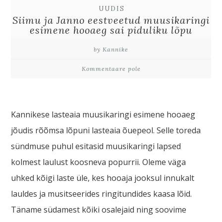
UUDIS
Siimu ja Janno eestveetud muusikaringi
esimene hooaeg sai piduliku lõpu
by Kannike
Kommentaare pole
Kannikese lasteaia muusikaringi esimene hooaeg
jõudis rõõmsa lõpuni lasteaia õuepeol. Selle toreda
sündmuse puhul esitasid muusikaringi lapsed
kolmest laulust koosneva popurrii. Oleme väga
uhked kõigi laste üle, kes hooaja jooksul innukalt
lauldes ja musitseerides ringitundides kaasa lõid.
Täname südamest kõiki osalejaid ning soovime