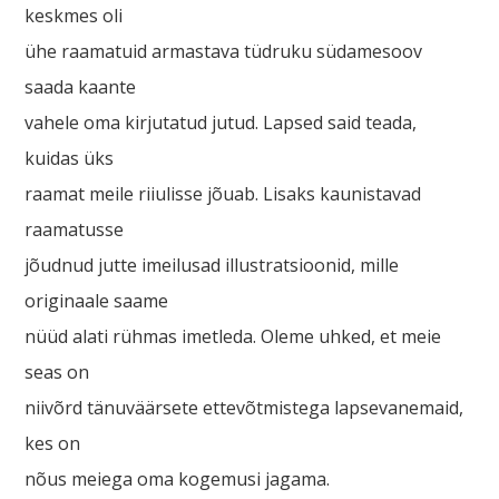
keskmes oli
ühe raamatuid armastava tüdruku südamesoov
saada kaante
vahele oma kirjutatud jutud. Lapsed said teada,
kuidas üks
raamat meile riiulisse jõuab. Lisaks kaunistavad
raamatusse
jõudnud jutte imeilusad illustratsioonid, mille
originaale saame
nüüd alati rühmas imetleda. Oleme uhked, et meie
seas on
niivõrd tänuväärsete ettevõtmistega lapsevanemaid,
kes on
nõus meiega oma kogemusi jagama.