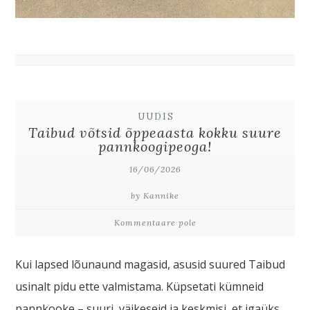
UUDIS
Taibud võtsid õppeaasta kokku suure
pannkoogipeoga!
16/06/2026
by Kannike
Kommentaare pole
Kui lapsed lõunaund magasid, asusid suured Taibud
usinalt pidu ette valmistama. Küpsetati kümneid
pannkooke – suuri, väikeseid ja keskmisi, et igaüks