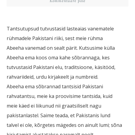
Kommentaare pole
Tantsutupsud tutvustasid lasteaias vanematele
rühmadele Pakistani riiki, sest meie rühma
Abeeha vanemad on sealt pärit. Kutsusime külla
Abeeha ema koos oma kahe sõbrannaga, kes
tutvustasid Pakistani elu, traditsioone, käsitööd,
rahvariideid, urdu kirjakeelt ja numbreid.
Abeeha ema sõbrannad tantsisid Pakistani
rahvatantsu, meie ka proovisime tantsida, kuid
meie käed ei liikunud nii graatsiliselt nagu
pakistanlastel. Saime teada, et Pakistanis lund
talvel ei ole, kõrgetes mägedes on ainult lumi; sõna
kirjutamist alustatakse paremalt poolt,