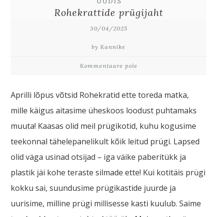
UUDIS
Rohekrattide prügijaht
30/04/2025
by Kannike
Kommentaare pole
Aprilli lõpus võtsid Rohekratid ette toreda matka,
mille käigus aitasime üheskoos loodust puhtamaks
muuta! Kaasas olid meil prügikotid, kuhu kogusime
teekonnal tähelepanelikult kõik leitud prügi. Lapsed
olid väga usinad otsijad – iga väike paberitükk ja
plastik jäi kohe teraste silmade ette! Kui kotitäis prügi
kokku sai, suundusime prügikastide juurde ja
uurisime, milline prügi millisesse kasti kuulub. Saime