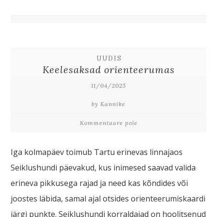
UUDIS
Keelesaksad orienteerumas
11/04/2025
by Kannike
Kommentaare pole
Iga kolmapäev toimub Tartu erinevas linnajaos
Seiklushundi päevakud, kus inimesed saavad valida
erineva pikkusega rajad ja need kas kõndides või
joostes läbida, samal ajal otsides orienteerumiskaardi
järgi punkte. Seiklushundi korraldajad on hoolitsenud