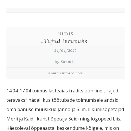
UUDIS
„Tajud teravaks“
24/04/2025
by Kannike
Kommentaare pole
14.04-17.04 toimus lasteaias traditsiooniline „Tajud
teravaks“ nädal, kus töötubade toimumisele andsid
oma panuse muusikud Janno ja Siim, liikumisõpetajad
Merli ja Kaidi, kunstiõpetaja Seidi ning logopeed Liis.
Käesoleval õppeaastal keskendume kõigele, mis on