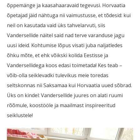
õppemänge ja kaasahaaravaid tegevusi. Horvaatia
õpetajad jäid nähtuga nii vaimustusse, et tõdesid: kui
neil on kasutada vaid üks tahvelarvuti, siis
Vandersellide näitel said nad terve varanduse jagu
uusi ideid. Kohtumise lõpus visati juba naljatledes
õhku mõte, et ehk võikski kolida Eestisse ja
Vandersellidega koos edasi toimetada! Kes teab –
võib-olla seiklevadki tulevikus meie toredas
seltskonnas nii Saksamaa kui Horvaatia uued sõbrad.
Üks on kindel: Vandersellide juures on alati ruumi
rõõmule, koostööle ja maailmast inspireeritud
seiklustele!