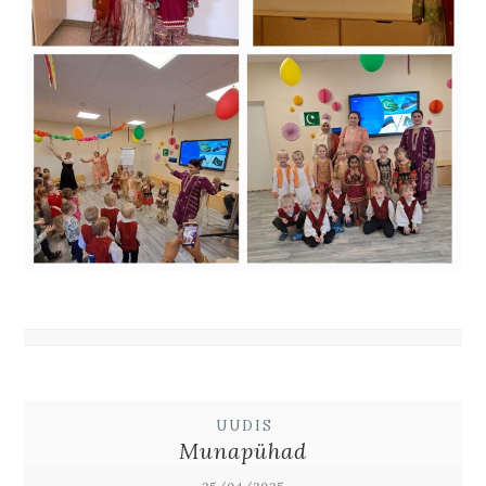
UUDIS
Munapühad