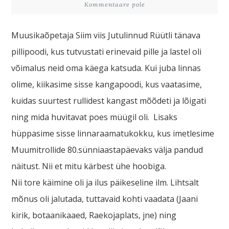
Kommentaare pole
Muusikaõpetaja Siim viis Jutulinnud Rüütli tänava
pillipoodi, kus tutvustati erinevaid pille ja lastel oli
võimalus neid oma käega katsuda. Kui juba linnas
olime, kiikasime sisse kangapoodi, kus vaatasime,
kuidas suurtest rullidest kangast mõõdeti ja lõigati
ning mida huvitavat poes müügil oli. Lisaks
hüppasime sisse linnaraamatukokku, kus imetlesime
Muumitrollide 80.sünniaastapäevaks välja pandud
näitust. Nii et mitu kärbest ühe hoobiga.
Nii tore käimine oli ja ilus päikeseline ilm. Lihtsalt
mõnus oli jalutada, tuttavaid kohti vaadata (Jaani
kirik, botaanikaaed, Raekojaplats, jne) ning