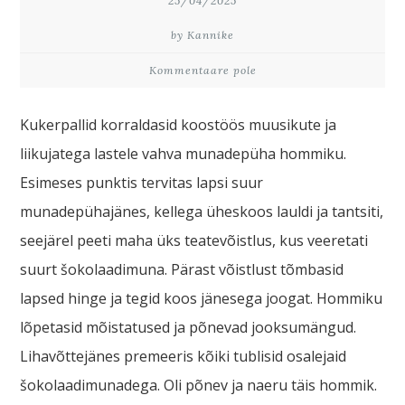
25/04/2025
by Kannike
Kommentaare pole
Kukerpallid korraldasid koostöös muusikute ja
liikujatega lastele vahva munadepüha hommiku.
Esimeses punktis tervitas lapsi suur
munadepühajänes, kellega üheskoos lauldi ja tantsiti,
seejärel peeti maha üks teatevõistlus, kus veeretati
suurt šokolaadimuna. Pärast võistlust tõmbasid
lapsed hinge ja tegid koos jänesega joogat. Hommiku
lõpetasid mõistatused ja põnevad jooksumängud.
Lihavõttejänes premeeris kõiki tublisid osalejaid
šokolaadimunadega. Oli põnev ja naeru täis hommik.