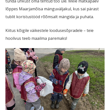
tunda uhkust oma tehtud töö üle. Meie matkapäev
lõppes Maarjamõisa mänguväljakul, kus sai pärast
tublit koristustööd rõõmsalt mängida ja puhata.
Kiitus kõigile väikestele loodusesõpradele – teie
hoolivus teeb maailma paremaks!