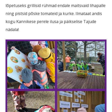
lõpetuseks grillisid rühmad endale maitsvaid lihapalle
ning pistsid põske tomateid ja kurke. Ilmataat andis
kogu Kannikese perele ilusa ja päikselise Tajude
nädala!