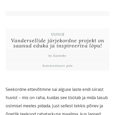
UUDIS
Vandersellide järjekordne projekt on
saanud eduka ja inspireeriva lõpu!
by Kannike
Kommentaare pole
Seekordne ettevõtmine sai alguse laste endi siirast
huvist – mis on raha, kuidas see töötab ja mida tasub
ostmisel meeles pidada. Just sellest tekkis põnev ja
õpetlik teekond rahatarkuse maailma, kus lapsed