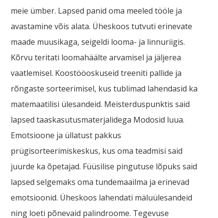
meie ümber. Lapsed panid oma meeled tööle ja
avastamine võis alata. Üheskoos tutvuti erinevate
maade muusikaga, seigeldi looma- ja linnuriigis.
Kõrvu teritati loomahäälte arvamisel ja jäljerea
vaatlemisel. Koostööoskuseid treeniti pallide ja
rõngaste sorteerimisel, kus tublimad lahendasid ka
matemaatilisi ülesandeid. Meisterduspunktis said
lapsed taaskasutusmaterjalidega Modosid luua.
Emotsioone ja üllatust pakkus
prügisorteerimiskeskus, kus oma teadmisi said
juurde ka õpetajad. Füüsilise pingutuse lõpuks said
lapsed selgemaks oma tundemaailma ja erinevad
emotsioonid. Üheskoos lahendati mäluülesandeid
ning loeti põnevaid palindroome. Tegevuse