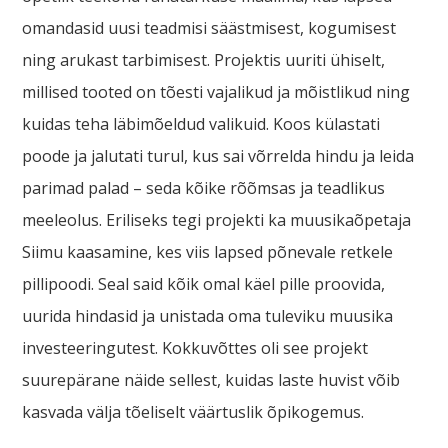
omandasid uusi teadmisi säästmisest, kogumisest
ning arukast tarbimisest. Projektis uuriti ühiselt,
millised tooted on tõesti vajalikud ja mõistlikud ning
kuidas teha läbimõeldud valikuid. Koos külastati
poode ja jalutati turul, kus sai võrrelda hindu ja leida
parimad palad – seda kõike rõõmsas ja teadlikus
meeleolus. Eriliseks tegi projekti ka muusikaõpetaja
Siimu kaasamine, kes viis lapsed põnevale retkele
pillipoodi. Seal said kõik omal käel pille proovida,
uurida hindasid ja unistada oma tuleviku muusika
investeeringutest. Kokkuvõttes oli see projekt
suurepärane näide sellest, kuidas laste huvist võib
kasvada välja tõeliselt väärtuslik õpikogemus.