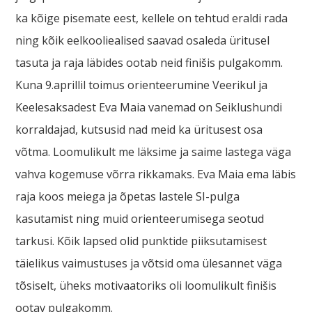
ka kõige pisemate eest, kellele on tehtud eraldi rada
ning kõik eelkooliealised saavad osaleda üritusel
tasuta ja raja läbides ootab neid finišis pulgakomm.
Kuna 9.aprillil toimus orienteerumine Veerikul ja
Keelesaksadest Eva Maia vanemad on Seiklushundi
korraldajad, kutsusid nad meid ka üritusest osa
võtma. Loomulikult me läksime ja saime lastega väga
vahva kogemuse võrra rikkamaks. Eva Maia ema läbis
raja koos meiega ja õpetas lastele SI-pulga
kasutamist ning muid orienteerumisega seotud
tarkusi. Kõik lapsed olid punktide piiksutamisest
täielikus vaimustuses ja võtsid oma ülesannet väga
tõsiselt, üheks motivaatoriks oli loomulikult finišis
ootav pulgakomm.