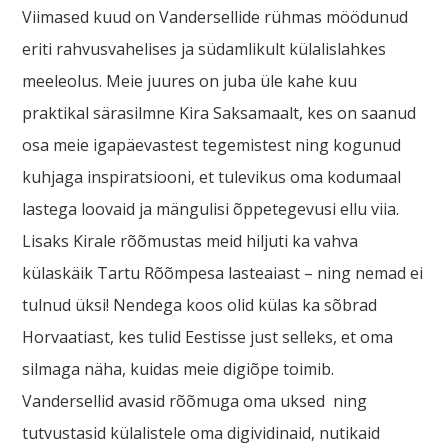
Viimased kuud on Vandersellide rühmas möödunud
eriti rahvusvahelises ja südamlikult külalislahkes
meeleolus. Meie juures on juba üle kahe kuu
praktikal särasilmne Kira Saksamaalt, kes on saanud
osa meie igapäevastest tegemistest ning kogunud
kuhjaga inspiratsiooni, et tulevikus oma kodumaal
lastega loovaid ja mängulisi õppetegevusi ellu viia.
Lisaks Kirale rõõmustas meid hiljuti ka vahva
külaskäik Tartu Rõõmpesa lasteaiast – ning nemad ei
tulnud üksi! Nendega koos olid külas ka sõbrad
Horvaatiast, kes tulid Eestisse just selleks, et oma
silmaga näha, kuidas meie digiõpe toimib.
Vandersellid avasid rõõmuga oma uksed ning
tutvustasid külalistele oma digividinaid, nutikaid