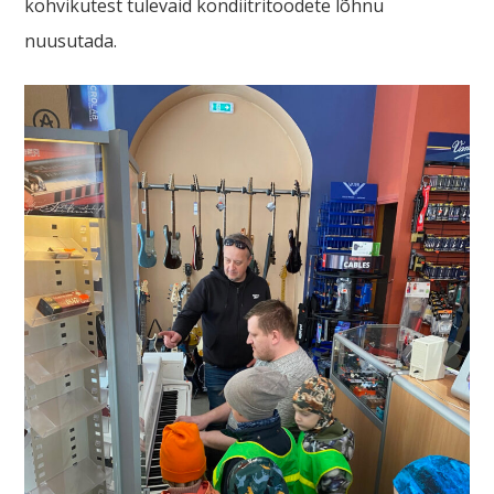
kohvikutest tulevaid kondiitritoodete lõhnu
nuusutada.