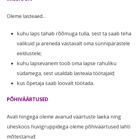
Oleme lasteaed…
kuhu laps tahab rõõmuga tulla, sest ta saab teha
valikuid ja areneda vastavalt oma sünnipärastele
eeldustele;
kuhu lapsevanem toob oma lapse rahuliku
südamega, sest usaldab lasteaia töötajaid;
kus õpetaja saab loovalt töötada.
PÕHIVÄÄRTUSED
Avali hingega oleme avanud väärtuste laeka ning
üheskoos huvigruppidega oleme põhiväärtused lahti
mõtestanud: