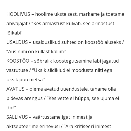
HOOLIVUS – hoolime üksteisest, märkame ja toetame
abivajajat / “Kes armastust külvab, see armastust
lõikab!”
USALDUS – usalduslikud suhted on koostöö aluseks /
“Aus nimi on kullast kallim!”
KOOSTÖÖ – sõbralik koostegutsemine läbi jagatud
vastutuse / “Üksik siidikiud ei moodusta niiti ega
üksik puu metsa!”
AVATUS – oleme avatud uuendustele, tahame olla
pidevas arengus / “Kes vette ei hüppa, see ujuma ei
õpi!”
SALLIVUS – väärtustame igat inimest ja
aktsepteerime erinevusi / “Ära kritiseeri inimest