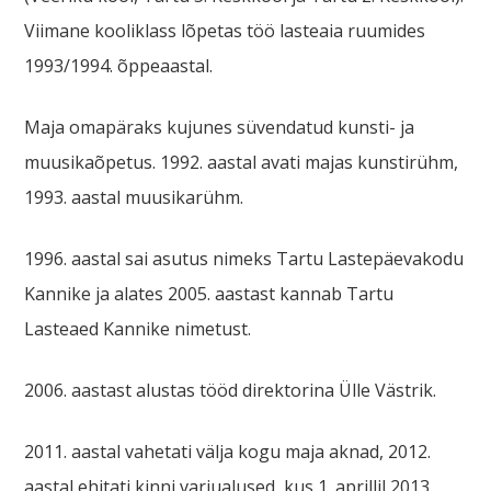
Viimane kooliklass lõpetas töö lasteaia ruumides
1993/1994. õppeaastal.
Maja omapäraks kujunes süvendatud kunsti- ja
muusikaõpetus. 1992. aastal avati majas kunstirühm,
1993. aastal muusikarühm.
1996. aastal sai asutus nimeks Tartu Lastepäevakodu
Kannike ja alates 2005. aastast kannab Tartu
Lasteaed Kannike nimetust.
2006. aastast alustas tööd direktorina Ülle Västrik.
2011. aastal vahetati välja kogu maja aknad, 2012.
aastal ehitati kinni varjualused, kus 1. aprillil 2013