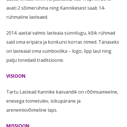
avati 2 sõimerühma ning Kannikesest saab 14-
rühmaline lasteaed.
2014. aastal valmis lasteaia sünnilugu, kõik rühmad
said oma eripära ja konkursi korras nimed. Tänaseks
on lasteaial oma sümboolika – logo, lipp laul ning
palju toredaid traditsioone.
VISIOON
Tartu Lastead Kannike kasvandik on rõõmsameelne,
enesega toimetulev, isikupärane ja
arenemisvõimeline laps.
MISSIOON