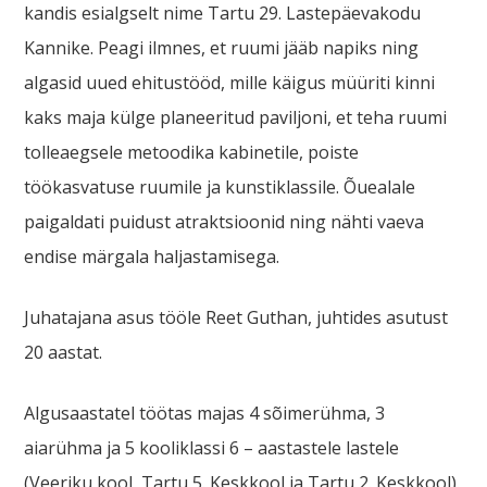
kandis esialgselt nime Tartu 29. Lastepäevakodu
Kannike. Peagi ilmnes, et ruumi jääb napiks ning
algasid uued ehitustööd, mille käigus müüriti kinni
kaks maja külge planeeritud paviljoni, et teha ruumi
tolleaegsele metoodika kabinetile, poiste
töökasvatuse ruumile ja kunstiklassile. Õuealale
paigaldati puidust atraktsioonid ning nähti vaeva
endise märgala haljastamisega.
Juhatajana asus tööle Reet Guthan, juhtides asutust
20 aastat.
Algusaastatel töötas majas 4 sõimerühma, 3
aiarühma ja 5 kooliklassi 6 – aastastele lastele
(Veeriku kool, Tartu 5. Keskkool ja Tartu 2. Keskkool).