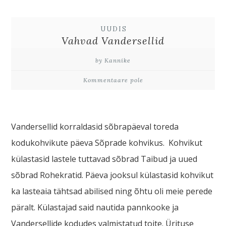
UUDIS
Vahvad Vandersellid
by Kannike
Kommentaare pole
Vandersellid korraldasid sõbrapäeval toreda
kodukohvikute päeva Sõprade kohvikus. Kohvikut
külastasid lastele tuttavad sõbrad Taibud ja uued
sõbrad Rohekratid. Päeva jooksul külastasid kohvikut
ka lasteaia tähtsad abilised ning õhtu oli meie perede
päralt. Külastajad said nautida pannkooke ja
Vandersellide kodudes valmistatud toite. Ürituse