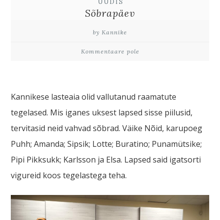
UUDIS
Sõbrapäev
by Kannike
Kommentaare pole
Kannikese lasteaia olid vallutanud raamatute
tegelased. Mis iganes uksest lapsed sisse piilusid,
tervitasid neid vahvad sõbrad. Väike Nõid, karupoeg
Puhh; Amanda; Sipsik; Lotte; Buratino; Punamütsike;
Pipi Pikksukk; Karlsson ja Elsa. Lapsed said igatsorti
vigureid koos tegelastega teha.