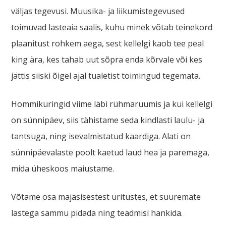
väljas tegevusi. Muusika- ja liikumistegevused
toimuvad lasteaia saalis, kuhu minek võtab teinekord
plaanitust rohkem aega, sest kellelgi kaob tee peal
king ära, kes tahab uut sõpra enda kõrvale või kes
jättis siiski õigel ajal tualetist toimingud tegemata.
Hommikuringid viime läbi rühmaruumis ja kui kellelgi
on sünnipäev, siis tähistame seda kindlasti laulu- ja
tantsuga, ning isevalmistatud kaardiga. Alati on
sünnipäevalaste poolt kaetud laud hea ja paremaga,
mida üheskoos maiustame.
Võtame osa majasisestest üritustes, et suuremate
lastega sammu pidada ning teadmisi hankida.