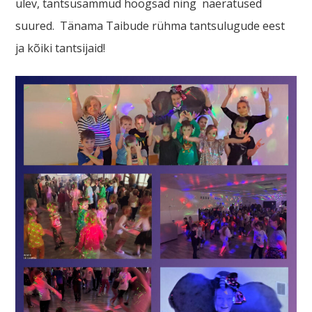
ülev, tantsusammud hoogsad ning naeratused
suured. Tänama Taibude rühma tantsulugude eest
ja kõiki tantsijaid!