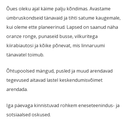
Õues oleku ajal käime palju kõndimas. Avastame
ümbruskondseid tänavaid ja tihti satume kaugemale,
kui oleme ette planeerinud. Lapsed on saanud näha
oranze ronge, punaseid busse, vilkuritega
kiirabiautosi ja kõike põnevat, mis linnaruumi
tänavatel toimub.
Õhtupoolsed mängud, pusled ja muud arendavad
tegevused aitavad lastel keskendumisvõimet
arendada.
Iga päevaga kinnistuvad rohkem eneseteenindus- ja
sotsiaalsed oskused.