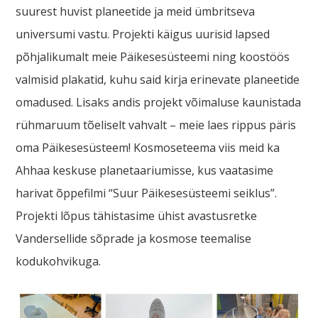
suurest huvist planeetide ja meid ümbritseva
universumi vastu. Projekti käigus uurisid lapsed
põhjalikumalt meie Päikesesüsteemi ning koostöös
valmisid plakatid, kuhu said kirja erinevate planeetide
omadused. Lisaks andis projekt võimaluse kaunistada
rühmaruum tõeliselt vahvalt – meie laes rippus päris
oma Päikesesüsteem! Kosmoseteema viis meid ka
Ahhaa keskuse planetaariumisse, kus vaatasime
harivat õppefilmi “Suur Päikesesüsteemi seiklus”.
Projekti lõpus tähistasime ühist avastusretke
Vandersellide sõprade ja kosmose teemalise
kodukohvikuga.