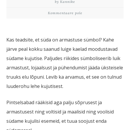
by Kannike
Kommentaare pole
Kas teadsite, et süda on armastuse sümbol? Kahe
järve peal kokku saanud luige kaelad moodustavad
südame kujutise. Paljudes riikides sümboliseerib luik
armastust, lojaalsust ja pühendumist jääda üksteisele
truuks elu lõpuni. Levib ka arvamus, et see on tulnud
luuderohu lehe kujutisest.
Pintselsabad rääkisid aga palju sõprusest ja
armastusest ning voltisid ja maalisid ning voolisid
südame kujulisi esemeid, et tuua soojust enda