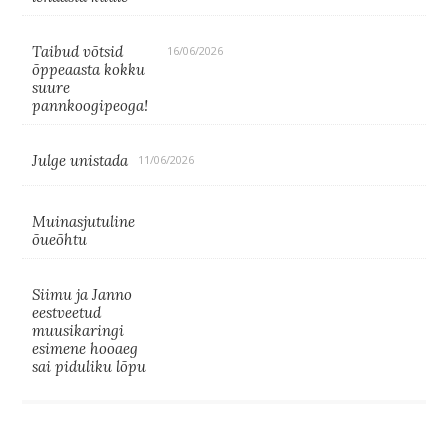
Taibud võtsid
16/06/2026
õppeaasta kokku
suure
pannkoogipeoga!
Julge unistada
11/06/2026
Muinasjutuline
õueõhtu
Siimu ja Janno
eestveetud
muusikaringi
esimene hooaeg
sai piduliku lõpu