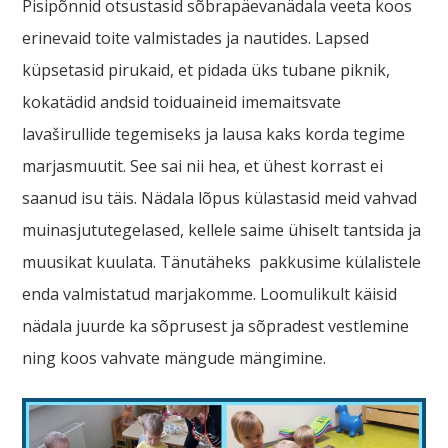
Pisipõnnid otsustasid sõbrapäevanädala veeta koos
erinevaid toite valmistades ja nautides. Lapsed
küpsetasid pirukaid, et pidada üks tubane piknik,
kokatädid andsid toiduaineid imemaitsvate
lavaširullide tegemiseks ja lausa kaks korda tegime
marjasmuutit. See sai nii hea, et ühest korrast ei
saanud isu täis. Nädala lõpus külastasid meid vahvad
muinasjututegelased, kellele saime ühiselt tantsida ja
muusikat kuulata. Tänutäheks pakkusime külalistele
enda valmistatud marjakomme. Loomulikult käisid
nädala juurde ka sõprusest ja sõpradest vestlemine
ning koos vahvate mängude mängimine.