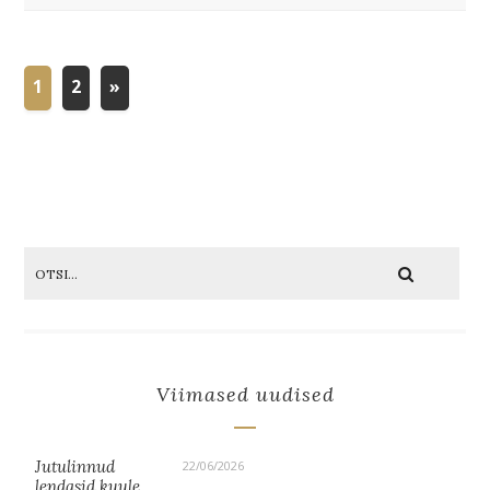
1
2
»
Viimased uudised
Jutulinnud
22/06/2026
lendasid kuule