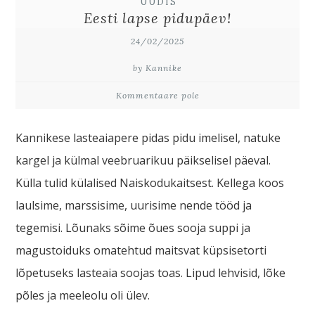
UUDIS
Eesti lapse pidupäev!
24/02/2025
by Kannike
Kommentaare pole
Kannikese lasteaiapere pidas pidu imelisel, natuke
kargel ja külmal veebruarikuu päikselisel päeval.
Külla tulid külalised Naiskodukaitsest. Kellega koos
laulsime, marssisime, uurisime nende tööd ja
tegemisi. Lõunaks sõime õues sooja suppi ja
magustoiduks omatehtud maitsvat küpsisetorti
lõpetuseks lasteaia soojas toas. Lipud lehvisid, lõke
põles ja meeleolu oli ülev.