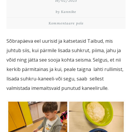
16/02/2025
by Kannike
Kommentaare pole
Sõbrapäeva eel uurisid ja katsetasid Taibud, mis
juhtub siis, kui pärmile lisada suhkrut, piima, jahu ja
võid ning jätta see sooja kohta seisma. Selgus, et nii
kerkib pärmitainas ja kui, peale taigna lahti rullimist,
lisada suhkru-kaneeli-või segu, saab sellest
valmistada imemaitsvaid punutud kaneelirulle.