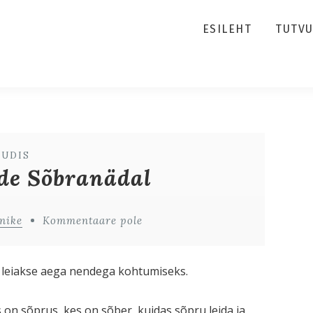
ESILEHT
TUTV
UUDIS
de Sõbranädal
nike
Kommentaare pole
me leiakse aega nendega kohtumiseks.
 on sõprus, kes on sõber, kuidas sõpru leida ja