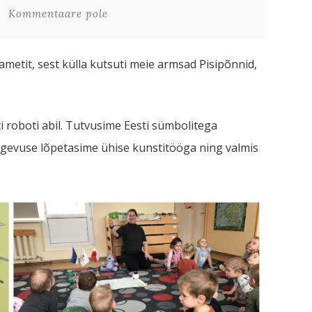
Kommentaare pole
metit, sest külla kutsuti meie armsad Pisipõnnid,
oboti abil. Tutvusime Eesti sümbolitega
egevuse lõpetasime ühise kunstitööga ning valmis