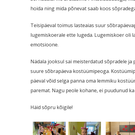
hoida ning mida põnevat saab koos sõpradega
Teisipäeval toimus lasteaias suur sõbrapäevap
lugemiskoerale ette lugeda. Lugemiskoer oli las
emotsioone.
Nädala jooksul sai meisterdatud sõpradele ja
suure sõbrapäeva kostüümipeoga. Kostüümipid
päeval võid selga panna oma lemmiku kostüümi
paremat. Nagu peole kohane, ei puudunud ka se
Häid sõpru kõigile!