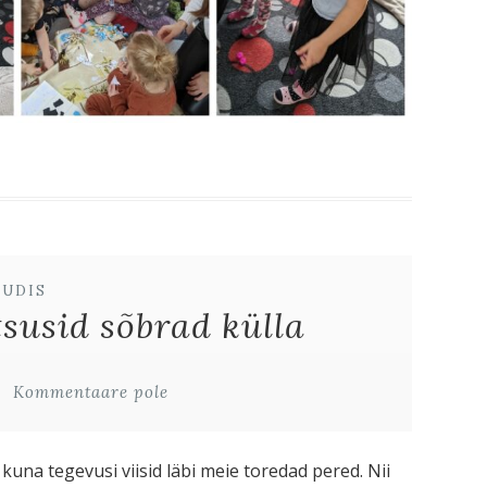
UUDIS
tsusid sõbrad külla
Kommentaare pole
kuna tegevusi viisid läbi meie toredad pered. Nii