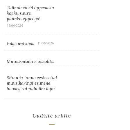
Taibud võtsid õppeaasta
kokku suure
pannkoogipeoga!
16/06/2026
Julge unistada
11/06/2026
Muinasjutuline õueõhtu
Siimu ja Janno eestveetud
muusikaringi esimene
hooaeg sai piduliku lõpu
Uudiste arhiiv