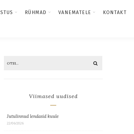
USTUS
RÜHMAD
VANEMATELE
KONTAKT
Viimased uudised
Jutulinnud lendasid kuule
22/06/2026