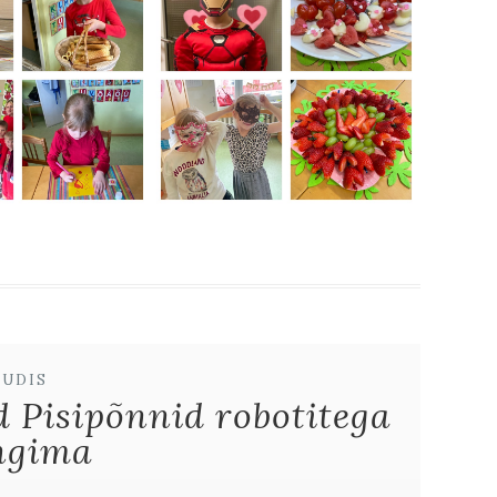
UUDIS
d Pisipõnnid robotitega
ngima