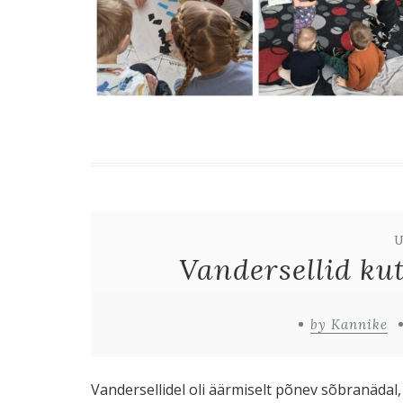
Vandersellid ku
by Kannike
Vandersellidel oli äärmiselt põnev sõbranädal, 