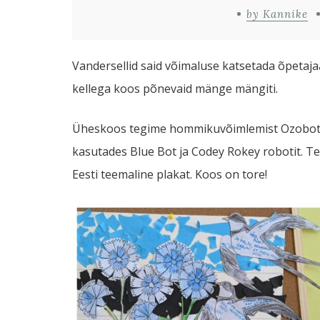
by Kannike
Vandersellid said võimaluse katsetada õpetajaa
kellega koos põnevaid mänge mängiti.
Üheskoos tegime hommikuvõimlemist Ozoboti r
kasutades Blue Bot ja Codey Rokey robotit. T
Eesti teemaline plakat. Koos on tore!