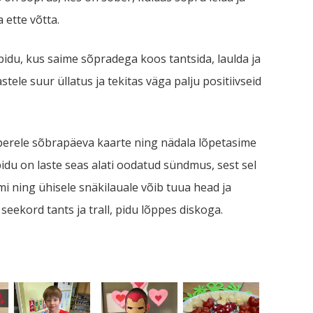
 ette võtta.
idu, kus saime sõpradega koos tantsida, laulda ja
tele suur üllatus ja tekitas väga palju positiivseid
 perele sõbrapäeva kaarte ning nädala lõpetasime
u on laste seas alati oodatud sündmus, sest sel
 ning ühisele snäkilauale võib tuua head ja
ekord tants ja trall, pidu lõppes diskoga.