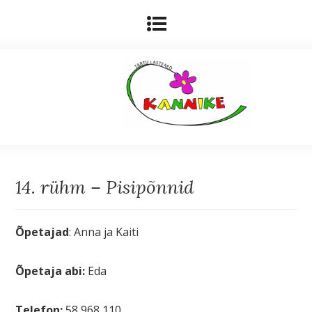
14. rühm – Pisipõnnid
Õpetajad
: Anna ja Kaiti
Õpetaja abi:
Eda
Telefon:
58 968 110