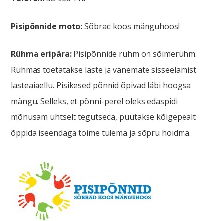
Pisipõnnide moto:
Sõbrad koos mänguhoos!
Rühma eripära:
Pisipõnnide rühm on sõimerühm.
Rühmas toetatakse laste ja vanemate sisseelamist
lasteaiaellu. Pisikesed põnnid õpivad läbi hoogsa
mängu. Selleks, et põnni-perel oleks edaspidi
mõnusam ühtselt tegutseda, püütakse kõigepealt
õppida iseendaga toime tulema ja sõpru hoidma.