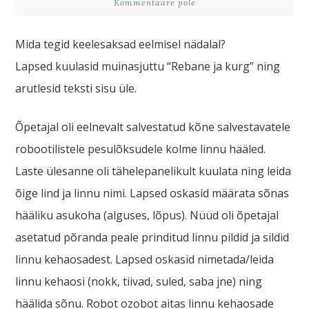
Kommentaare pole
Mida tegid keelesaksad eelmisel nädalal?
Lapsed kuulasid muinasjuttu “Rebane ja kurg” ning
arutlesid teksti sisu üle.
Õpetajal oli eelnevalt salvestatud kõne salvestavatele
robootilistele pesulõksudele kolme linnu hääled.
Laste ülesanne oli tähelepanelikult kuulata ning leida
õige lind ja linnu nimi. Lapsed oskasid määrata sõnas
hääliku asukoha (alguses, lõpus). Nüüd oli õpetajal
asetatud põranda peale prinditud linnu pildid ja sildid
linnu kehaosadest. Lapsed oskasid nimetada/leida
linnu kehaosi (nokk, tiivad, suled, saba jne) ning
häälida sõnu. Robot ozobot aitas linnu kehaosade