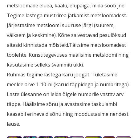
metsloomade eluea, kaalu, elupaiga, mida sööb jne.
Tegime lastega mustrirea jätkamist metsloomadest.
Järjestasime metsloomi suuruse järgi (suurem,
väiksem ja keskmine). Kõne salvestavad pesulõksud
aitasid kinnistada mõisteid.Täitsime metsloomadest
töölehte. Kunstitegevuses maalisime metsloomi ning
kasutasime selleks švammitrükki.
Rühmas tegime lastega karu joogat. Tuletasime
meelde arve 1-10-ni (karud täppidega ja numbritega).
Laste ülesanne on leida õigele numbrile vastav arv
täppe. Häälisime sõnu ja avastasime taskulambi
kaasabil erinevaid sõnu ning moodustasime nendest
lause.