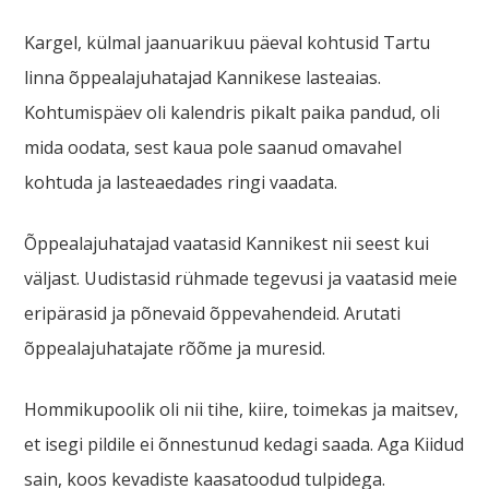
Kargel, külmal jaanuarikuu päeval kohtusid Tartu
linna õppealajuhatajad Kannikese lasteaias.
Kohtumispäev oli kalendris pikalt paika pandud, oli
mida oodata, sest kaua pole saanud omavahel
kohtuda ja lasteaedades ringi vaadata.
Õppealajuhatajad vaatasid Kannikest nii seest kui
väljast. Uudistasid rühmade tegevusi ja vaatasid meie
eripärasid ja põnevaid õppevahendeid. Arutati
õppealajuhatajate rõõme ja muresid.
Hommikupoolik oli nii tihe, kiire, toimekas ja maitsev,
et isegi pildile ei õnnestunud kedagi saada. Aga Kiidud
sain, koos kevadiste kaasatoodud tulpidega.