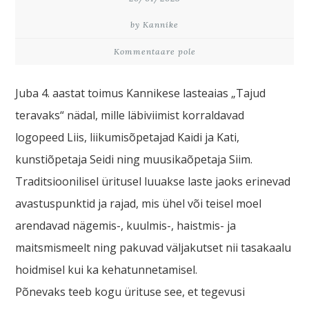
by Kannike
Kommentaare pole
Juba 4. aastat toimus Kannikese lasteaias „Tajud
teravaks“ nädal, mille läbiviimist korraldavad
logopeed Liis, liikumisõpetajad Kaidi ja Kati,
kunstiõpetaja Seidi ning muusikaõpetaja Siim.
Traditsioonilisel üritusel luuakse laste jaoks erinevad
avastuspunktid ja rajad, mis ühel või teisel moel
arendavad nägemis-, kuulmis-, haistmis- ja
maitsmismeelt ning pakuvad väljakutset nii tasakaalu
hoidmisel kui ka kehatunnetamisel.
Põnevaks teeb kogu ürituse see, et tegevusi