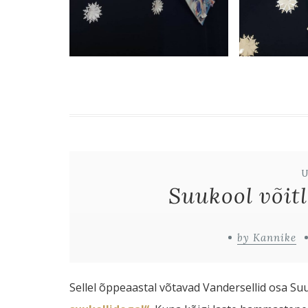
Suukool võit
by Kannike
Sellel õppeaastal võtavad Vandersellid osa Suu