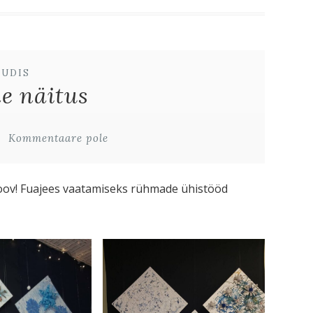
UUDIS
e näitus
Kommentaare pole
tel loov! Fuajees vaatamiseks rühmade ühistööd