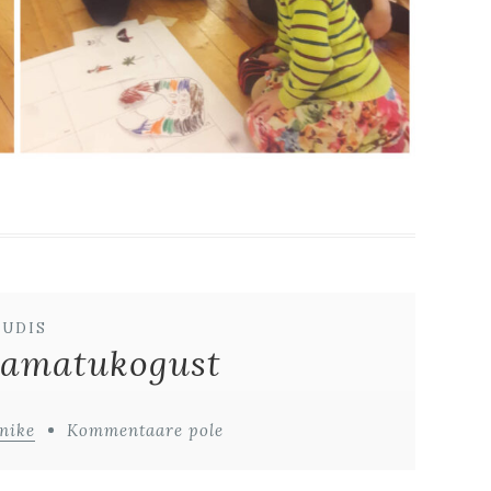
UUDIS
aamatukogust
nike
Kommentaare pole