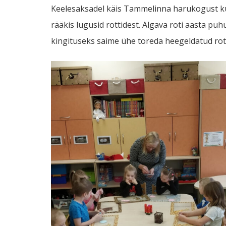
Keelesaksadel käis Tammelinna harukogust kül
rääkis lugusid rottidest. Algava roti aasta pu
kingituseks saime ühe toreda heegeldatud rot