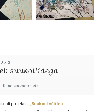
UUDIS
leb suukollidega
Kommentaare pole
kooli projektist
„Suukool võitleb