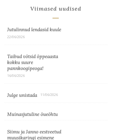
Viimased uudised
Jutulinnud lendasid kuule
22/06/2026
Taibud võtsid õppeaasta
kokku suure
pannkoogipeoga!
16/06/2026
Julge unistada
11/06/2026
Muinasjutuline õueõhtu
Siimu ja Janno eestveetud
muusikaringi esimene