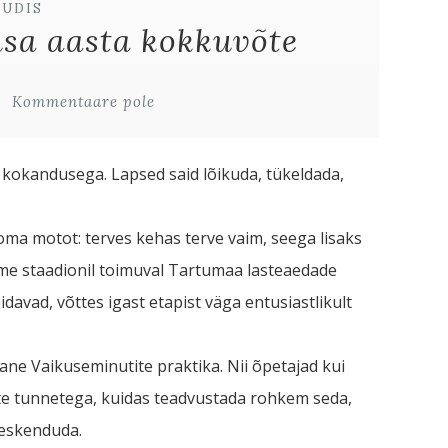
UUDIS
usa aasta kokkuvõte
Kommentaare pole
 kokandusega. Lapsed said lõikuda, tükeldada,
oma motot: terves kehas terve vaim, seega lisaks
e staadionil toimuval Tartumaa lasteaedade
idavad, võttes igast etapist väga entusiastlikult
ane Vaikuseminutite praktika. Nii õpetajad kui
ate tunnetega, kuidas teadvustada rohkem seda,
keskenduda.