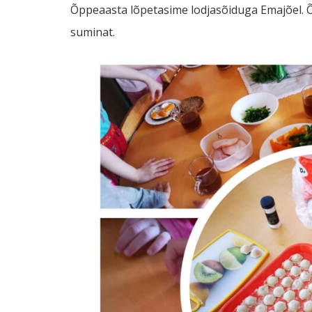
Õppeaasta lõpetasime lodjasõiduga Emajõel. Õh
suminat.