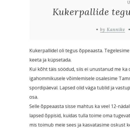
Kukerpallide teg
by Kannike
Kukerpallidel oli tegus õppeaasta. Tegelesime
keeta ja küpsetada.
Kui kõht täis söödud, siis ei unustanud me ka 
igahommikusele võimlemisele osalesime Tamm
spordipäeval. Lapsed olid väga tublid ja vastup
osa.
Selle õppeaasta sisse mahtus ka veel 12-nädal
lapsed õppisid, kuidas tulla toime oma tugev
mis toimub meie sees ja kasvatasime oskust 