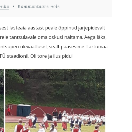
nike
Kommentaare pole
st lasteaia aastast peale õppinud järjepidevalt
le tantsulavale oma oskusi näitama. Aega läks,
tantsupeo ülevaatlusel, sealt pääsesime Tartumaa
staadionil. Oli tore ja ilus pidu!