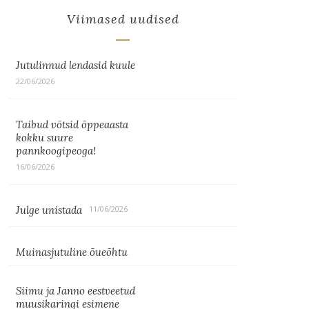
Viimased uudised
Jutulinnud lendasid kuule
22/06/2026
Taibud võtsid õppeaasta
kokku suure
pannkoogipeoga!
16/06/2026
Julge unistada
11/06/2026
Muinasjutuline õueõhtu
Siimu ja Janno eestveetud
muusikaringi esimene