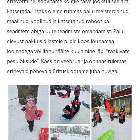
ettevõtmine, soovitame kõigile talve jooksul see ära
katsetada. Lisaks oleme rühmas palju meisterdanud,
maalinud, voolinud ja katsetanud robootika
seadmete abiga uute teadmiste omandamist. Palju
elevust pakkusid lastele pildid koos lõunamaa
loomadega või linnuhäälte kuulamine läbi “rääkivate
pesulõksude”. Käes on veebruar ja on taas tulemas
erinevaid põnevaid üritusi, ootame juba huviga.