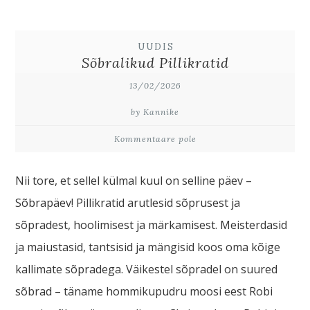
UUDIS
Sõbralikud Pillikratid
13/02/2026
by Kannike
Kommentaare pole
Nii tore, et sellel külmal kuul on selline päev –
Sõbrapäev! Pillikratid arutlesid sõprusest ja
sõpradest, hoolimisest ja märkamisest. Meisterdasid
ja maiustasid, tantsisid ja mängisid koos oma kõige
kallimate sõpradega. Väikestel sõpradel on suured
sõbrad – täname hommikupudru moosi eest Robi