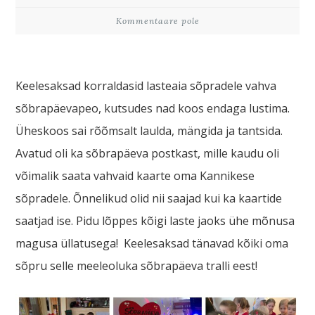
Kommentaare pole
Keelesaksad korraldasid lasteaia sõpradele vahva
sõbrapäevapeo, kutsudes nad koos endaga lustima.
Üheskoos sai rõõmsalt laulda, mängida ja tantsida.
Avatud oli ka sõbrapäeva postkast, mille kaudu oli
võimalik saata vahvaid kaarte oma Kannikese
sõpradele. Õnnelikud olid nii saajad kui ka kaartide
saatjad ise. Pidu lõppes kõigi laste jaoks ühe mõnusa
magusa üllatusega! Keelesaksad tänavad kõiki oma
sõpru selle meeleoluka sõbrapäeva tralli eest!