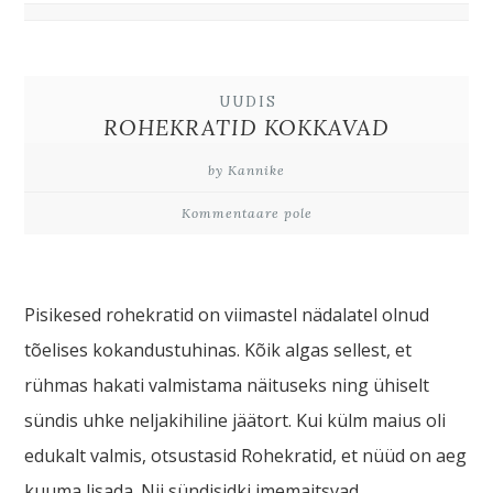
UUDIS
ROHEKRATID KOKKAVAD
by Kannike
Kommentaare pole
Pisikesed rohekratid on viimastel nädalatel olnud
tõelises kokandustuhinas. Kõik algas sellest, et
rühmas hakati valmistama näituseks ning ühiselt
sündis uhke neljakihiline jäätort. Kui külm maius oli
edukalt valmis, otsustasid Rohekratid, et nüüd on aeg
kuuma lisada. Nii sündisidki imemaitsvad