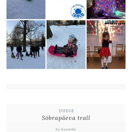
UUDIS
Sõbrapäeva trall
by Kannike