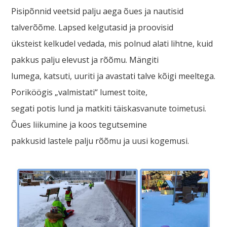
Pisipõnnid veetsid palju aega õues ja nautisid
talverõõme. Lapsed kelgutasid ja proovisid
üksteist kelkudel vedada, mis polnud alati lihtne, kuid
pakkus palju elevust ja rõõmu. Mängiti
lumega, katsuti, uuriti ja avastati talve kõigi meeltega.
Poriköögis „valmistati“ lumest toite,
segati potis lund ja matkiti täiskasvanute toimetusi.
Õues liikumine ja koos tegutsemine
pakkusid lastele palju rõõmu ja uusi kogemusi.