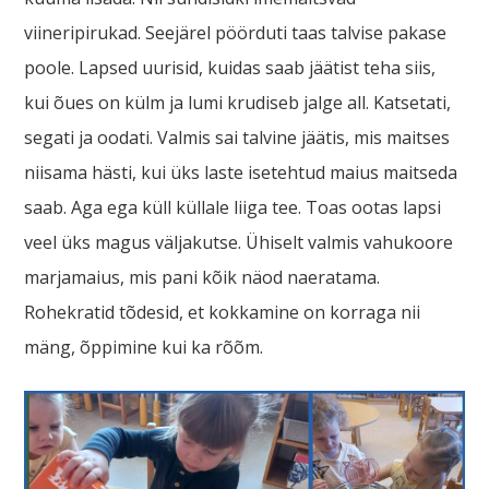
viineripirukad. Seejärel pöörduti taas talvise pakase
poole. Lapsed uurisid, kuidas saab jäätist teha siis,
kui õues on külm ja lumi krudiseb jalge all. Katsetati,
segati ja oodati. Valmis sai talvine jäätis, mis maitses
niisama hästi, kui üks laste isetehtud maius maitseda
saab. Aga ega küll küllale liiga tee. Toas ootas lapsi
veel üks magus väljakutse. Ühiselt valmis vahukoore
marjamaius, mis pani kõik näod naeratama.
Rohekratid tõdesid, et kokkamine on korraga nii
mäng, õppimine kui ka rõõm.