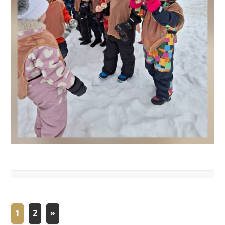
1
2
»