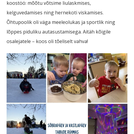
koostöö: mõõtu võtsime liulaskmises,
kelguvedamises ning hernekoti viskamises.
Õhtupoolik oli väga meeleolukas ja sportlik ning
lõppes piduliku autasustamisega. Aitäh kõigile
osalejatele – koos oli tõeliselt vahva!