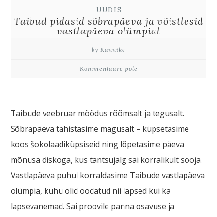
UUDIS
Taibud pidasid sõbrapäeva ja võistlesid
vastlapäeva olümpial
by Kannike
Kommentaare pole
Taibude veebruar möödus rõõmsalt ja tegusalt.
Sõbrapäeva tähistasime magusalt – küpsetasime
koos šokolaadiküpsiseid ning lõpetasime päeva
mõnusa diskoga, kus tantsujalg sai korralikult sooja.
Vastlapäeva puhul korraldasime Taibude vastlapäeva
olümpia, kuhu olid oodatud nii lapsed kui ka
lapsevanemad. Sai proovile panna osavuse ja