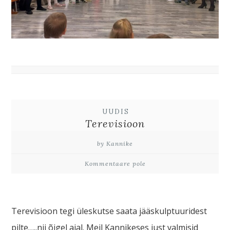
UUDIS
Terevisioon
by Kannike
Kommentaare pole
Terevisioon tegi üleskutse saata jääskulptuuridest
pilte…..nii õigel ajal. Meil Kannikeses just valmisid