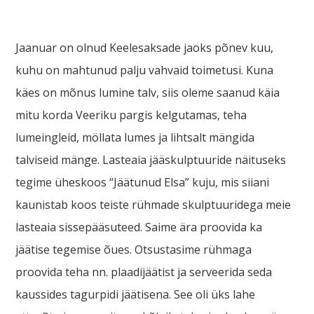
Jaanuar on olnud Keelesaksade jaoks põnev kuu,
kuhu on mahtunud palju vahvaid toimetusi. Kuna
käes on mõnus lumine talv, siis oleme saanud käia
mitu korda Veeriku pargis kelgutamas, teha
lumeingleid, möllata lumes ja lihtsalt mängida
talviseid mänge. Lasteaia jääskulptuuride näituseks
tegime üheskoos “Jäätunud Elsa” kuju, mis siiani
kaunistab koos teiste rühmade skulptuuridega meie
lasteaia sissepääsuteed. Saime ära proovida ka
jäätise tegemise õues. Otsustasime rühmaga
proovida teha nn. plaadijäätist ja serveerida seda
kaussides tagurpidi jäätisena. See oli üks lahe