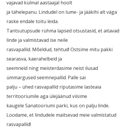
vajavad külmal aastaajal hoolt
ja tähelepanu. Lindudel on lume- ja jääkihi alt väga
raske endale toitu leida.
Tantsutupsude rühma lapsed otsustasid, et aitavad
linde ja valmistavad ise neile
rasvapallid. Mõeldud, tehtud! Ostsime mitu pakki
searasva, kaerahelbeid ja
seemneid ning meisterdasime neist ilusad
ümmargused seemnepallid. Palle sai
palju – ühed rasvapallid riputasime lasteaia
territooriumile aga ülejäänud viisime
kaugele Sanatooriumi parki, kus on palju linde.
Loodame, et lindudele maitsevad meie valmistatud
rasvapallid!