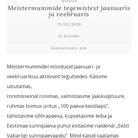
UUDIS
Meistermummide tegemistest jaanuaris
ja veebruaris
23/02/2026
by Kannike
Kommentaare pole
Meistermummidel möödusid jaanuari- ja
veebruarikuu aktiivselt tegutsedes. Käisime
uisutamas,
ronimisseinal ronimas, valmistasime jääskulptuure,
rühmas toimus üritus „100 päeva koolilaps“,
tähistasime sõbrapäeva, küpsetasime leiba ja
Eestimaa sünnipäeva puhul esitasime näidendi „Eesti
Vabariigi sünnipäevapidu“. Meid käisid vaatamas