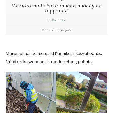
Murumunade kasvuhoone hooaeg on
lõppenud
by Kannike
Kommentaare pole
Murumunade toimetused Kannikese kasvuhoones.
Nüüd on kasvuhoonel ja aednikel aeg puhata.