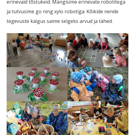
erinevaid tõstukeid. Mängisime erinevate robotitega
ja tutvusime go ning xylo robotiga. Kõikide nende
tegevuste käigus saime selgeks arvud ja tähed.