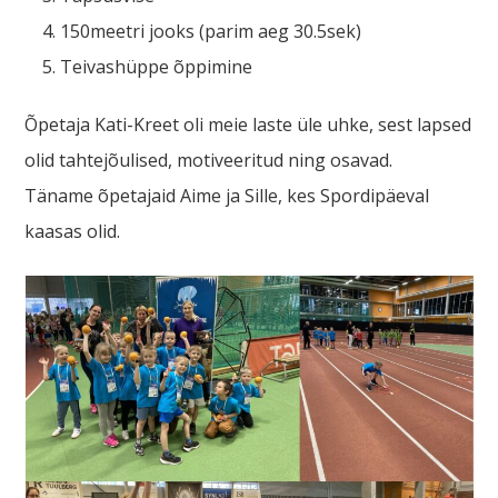
150meetri jooks (parim aeg 30.5sek)
Teivashüppe õppimine
Õpetaja Kati-Kreet oli meie laste üle uhke, sest lapsed
olid tahtejõulised, motiveeritud ning osavad.
Täname õpetajaid Aime ja Sille, kes Spordipäeval
kaasas olid.