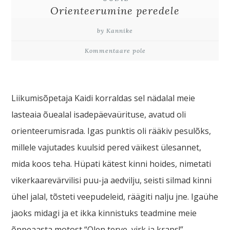
Orienteerumine peredele
by Kannike
Kommentaare pole
Liikumisõpetaja Kaidi korraldas sel nädalal meie
lasteaia õuealal isadepäevaürituse, avatud oli
orienteerumisrada. Igas punktis oli rääkiv pesulõks,
millele vajutades kuulsid pered väikest ülesannet,
mida koos teha. Hüpati kätest kinni hoides, nimetati
vikerkaarevärvilisi puu-ja aedvilju, seisti silmad kinni
ühel jalal, tõsteti veepudeleid, räägiti nalju jne. Igaühe
jaoks midagi ja et ikka kinnistuks teadmine meie
õppeaasta motost “Olen terve, virk ja kraps!”