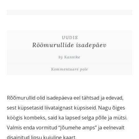
UUDIS
Rõõmurullide isadepäev
by Kannike
Kommentaare pole
Rõõmurullid olid isadepäeva eel tähtsad ja edevad,
sest küpsetasid liivataignast küpsiseid. Nagu õiges
köögis kombeks, said ka lapsed selga põlle ja mütsi.
Valmis enda vormitud “Jõumehe amps” ja eelnevalt
disainitud lipsu kujuline kaart.