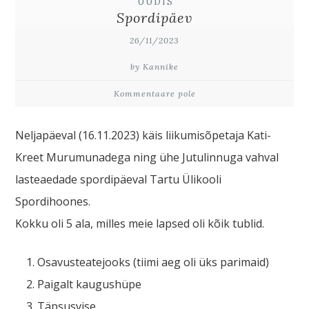
UUDIS
Spordipäev
26/11/2023
by Kannike
Kommentaare pole
Neljapäeval (16.11.2023) käis liikumisõpetaja Kati-
Kreet Murumunadega ning ühe Jutulinnuga vahval
lasteaedade spordipäeval Tartu Ülikooli
Spordihoones.
Kokku oli 5 ala, milles meie lapsed oli kõik tublid.
Osavusteatejooks (tiimi aeg oli üks parimaid)
Paigalt kaugushüpe
Täpsusvise