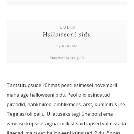
UUDIS
Halloweeni pidu
by Kannike
Kommentaare pole
Tantsutupsude rühmas peeti esimesel novembril
maha äge halloweeni pidu. Peol olid esindatud
piraadid, nahkhiired, ämblikmees, arst, kummitus jne.
Tegelasi oli palju. Üllatuseks tegi ühe poisi ema
värvilise küpsisetaigna, millest said lapsed valmistada
ägedad, maitsvad halloweeni küpsised. Pidu lõppes