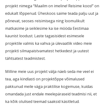
projekt nimega “Maailm on imeline! Reisime koos!” on
edukalt lõppenud. Üheskoos saime teada palju uut ja
põnevat, seoses reisimisega ning loomulikult
matkasime ja seiklesime ka ise mööda Eestimaa
kaunist loodust. Laste tagasisidest esimesele
projektile valmis ka vahva ja ülevaatlik video meie
projekti silmapaistvamatest hetkedest ja uutest
tähtsatest teadmistest.
Milline meie uus projekt välja näeb seda me veel ei
tea, aga kindlasti on projektõppe võimalused
pakkunud meile väga praktilise kogemuse, kuidas
omandada just endale meelepäraseid teadmisi nii, et
ka kõik olulised teemad saaksid käsitletud.