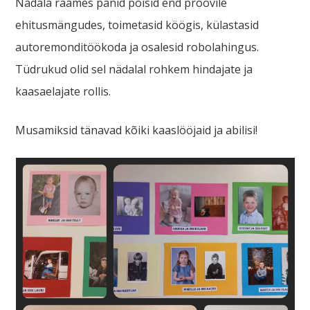
Nädala raames panid poisid end proovile
ehitusmängudes, toimetasid köögis, külastasid
autoremonditöökoda ja osalesid robolahingus.
Tüdrukud olid sel nädalal rohkem hindajate ja
kaasaelajate rollis.
Musamiksid tänavad kõiki kaaslööjaid ja abilisi!