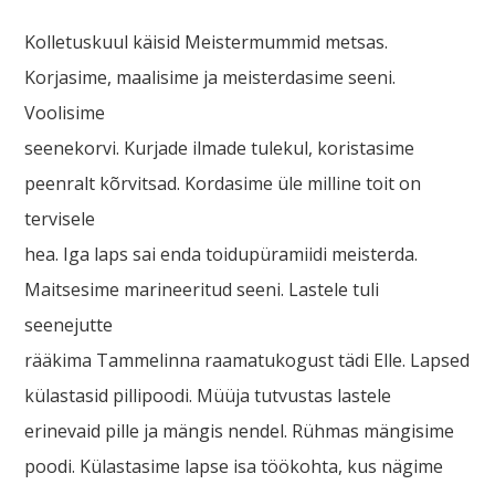
Kolletuskuul käisid Meistermummid metsas.
Korjasime, maalisime ja meisterdasime seeni.
Voolisime
seenekorvi. Kurjade ilmade tulekul, koristasime
peenralt kõrvitsad. Kordasime üle milline toit on
tervisele
hea. Iga laps sai enda toidupüramiidi meisterda.
Maitsesime marineeritud seeni. Lastele tuli
seenejutte
rääkima Tammelinna raamatukogust tädi Elle. Lapsed
külastasid pillipoodi. Müüja tutvustas lastele
erinevaid pille ja mängis nendel. Rühmas mängisime
poodi. Külastasime lapse isa töökohta, kus nägime