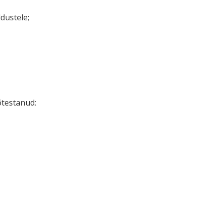
dustele;
õtestanud: