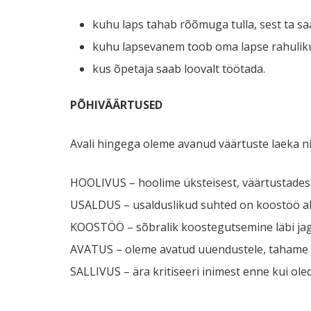
kuhu laps tahab rõõmuga tulla, sest ta sa
kuhu lapsevanem toob oma lapse rahuliku 
kus õpetaja saab loovalt töötada.
PÕHIVÄÄRTUSED
Avali hingega oleme avanud väärtuste laeka 
HOOLIVUS – hoolime üksteisest, väärtustades 
USALDUS – usalduslikud suhted on koostöö al
KOOSTÖÖ – sõbralik koostegutsemine läbi jag
AVATUS – oleme avatud uuendustele, tahame o
SALLIVUS – ära kritiseeri inimest enne kui ole