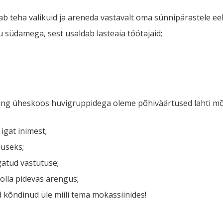
ab teha valikuid ja areneda vastavalt oma sünnipärastele eel
südamega, sest usaldab lasteaia töötajaid;
ning üheskoos huvigruppidega oleme põhiväärtused lahti m
igat inimest;
useks;
atud vastutuse;
lla pidevas arengus;
d kõndinud üle miili tema mokassiinides!