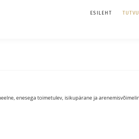
ESILEHT
TUTV
elne, enesega toimetulev, isikupärane ja arenemisvõimelin