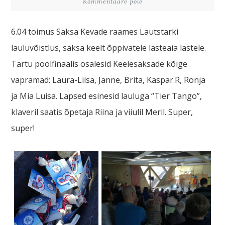
Kommentaare pole
6.04 toimus Saksa Kevade raames Lautstarki
lauluvõistlus, saksa keelt õppivatele lasteaia lastele.
Tartu poolfinaalis osalesid Keelesaksade kõige
vapramad: Laura-Liisa, Janne, Brita, Kaspar.R, Ronja
ja Mia Luisa. Lapsed esinesid lauluga “Tier Tango”,
klaveril saatis õpetaja Riina ja viiulil Meril. Super,
super!