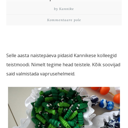
by Kannike
Kommentaare pole
Selle aasta naistepäeva pidasid Kannikese kolleegid
teistmoodi. Nimelt tegime head teistele. Kõik soovijad
said valmistada vaprusehelmeid.