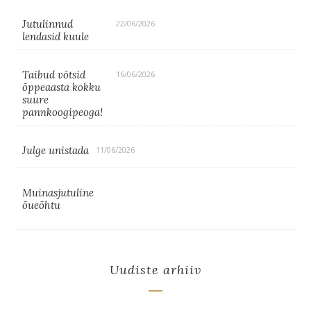
Jutulinnud
22/06/2026
lendasid kuule
Taibud võtsid
16/06/2026
õppeaasta kokku
suure
pannkoogipeoga!
Julge unistada
11/06/2026
Muinasjutuline
õueõhtu
Uudiste arhiiv