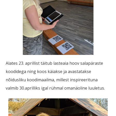
Alates 23. aprillist täitub lasteaia hoov salapäraste
koodidega ning koos käiakse ja avastatakse
nõidusliku koodimaailma, millest inspireerituna
valmib 30.aprilliks igal rühmal omanäoline luuletus.