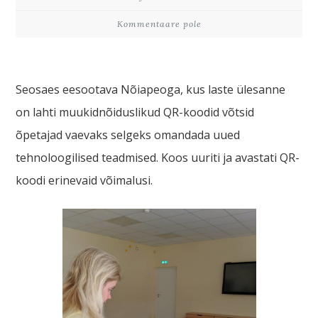
Kommentaare pole
Seosaes eesootava Nõiapeoga, kus laste ülesanne
on lahti muukidnõiduslikud QR-koodid võtsid
õpetajad vaevaks selgeks omandada uued
tehnoloogilised teadmised. Koos uuriti ja avastati QR-
koodi erinevaid võimalusi.