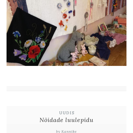
UUDIS
Nõidade luulepidu
by Kannike