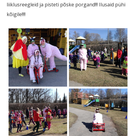
liiklusreegleid ja pisteti põske porgand!!! Ilusaid pühi
kõigile!!!!