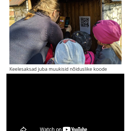
Keelesaksad juba muukisid nõiduslike koode