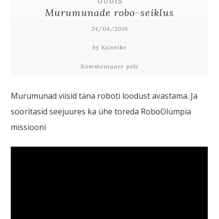
UUDIS
Murumunade robo-seiklus
24/04/2019
by Kannike
Kommentaare pole
Murumunad viisid täna roboti loodust avastama. Ja
sooritasid seejuures ka ühe toreda RoboOlümpia
missiooni