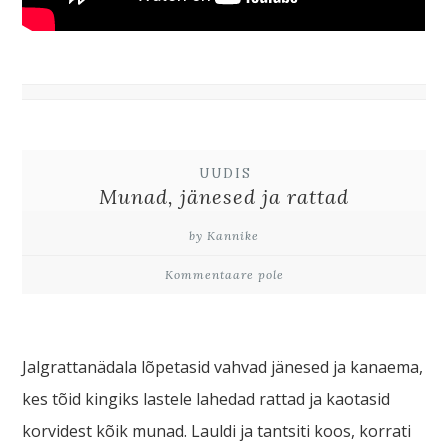
UUDIS
Munad, jänesed ja rattad
by Kannike
Kommentaare pole
Jalgrattanädala lõpetasid vahvad jänesed ja kanaema,
kes tõid kingiks lastele lahedad rattad ja kaotasid
korvidest kõik munad. Lauldi ja tantsiti koos, korrati