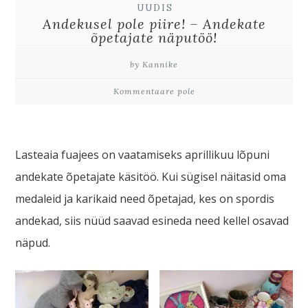
UUDIS
Andekusel pole piire! – Andekate
õpetajate näputöö!
by Kannike
Kommentaare pole
Lasteaia fuajees on vaatamiseks aprillikuu lõpuni
andekate õpetajate käsitöö. Kui sügisel näitasid oma
medaleid ja karikaid need õpetajad, kes on spordis
andekad, siis nüüd saavad esineda need kellel osavad
näpud.