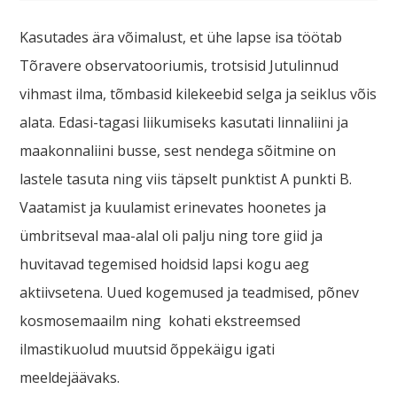
Kasutades ära võimalust, et ühe lapse isa töötab
Tõravere observatooriumis, trotsisid Jutulinnud
vihmast ilma, tõmbasid kilekeebid selga ja seiklus võis
alata. Edasi-tagasi liikumiseks kasutati linnaliini ja
maakonnaliini busse, sest nendega sõitmine on
lastele tasuta ning viis täpselt punktist A punkti B.
Vaatamist ja kuulamist erinevates hoonetes ja
ümbritseval maa-alal oli palju ning tore giid ja
huvitavad tegemised hoidsid lapsi kogu aeg
aktiivsetena. Uued kogemused ja teadmised, põnev
kosmosemaailm ning kohati ekstreemsed
ilmastikuolud muutsid õppekäigu igati
meeldejäävaks.