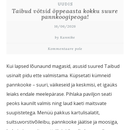
UUDIS
Taibud võtsid õppeaasta kokku suure
pannkoogipeoga!
16/06/2026
by Kannike
Kommentaare pole
Kui lapsed lõunaund magasid, asusid suured Taibud
usinalt pidu ette valmistama. Küpsetati kümneid
pannkooke – suuri, väikeseid ja keskmisi, et igaüks
leiaks endale meelepärase. Pihlaka paviljon seati
peoks kaunilt valmis ning laud kaeti maitsvate
suupistetega. Menüü pakkus kartulisalatit,
suitsuvorstivõileibu, pannkooke jäätise ja moosiga,