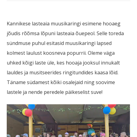
Kannikese lasteaia muusikaringi esimene hooaeg
jõudis rõõmsa lõpuni lasteaia õuepeol. Selle toreda
sündmuse puhul esitasid muusikaringi lapsed
kolmest laulust koosneva popurrii. Oleme väga
uhked kõigi laste üle, kes hooaja jooksul innukalt
lauldes ja musitseerides ringitundides kaasa lõid.
Täname südamest kõiki osalejaid ning soovime
lastele ja nende peredele päikeselist suve!