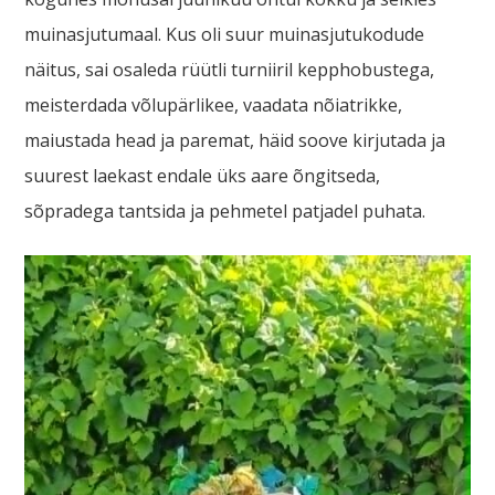
muinasjutumaal. Kus oli suur muinasjutukodude
näitus, sai osaleda rüütli turniiril kepphobustega,
meisterdada võlupärlikee, vaadata nõiatrikke,
maiustada head ja paremat, häid soove kirjutada ja
suurest laekast endale üks aare õngitseda,
sõpradega tantsida ja pehmetel patjadel puhata.