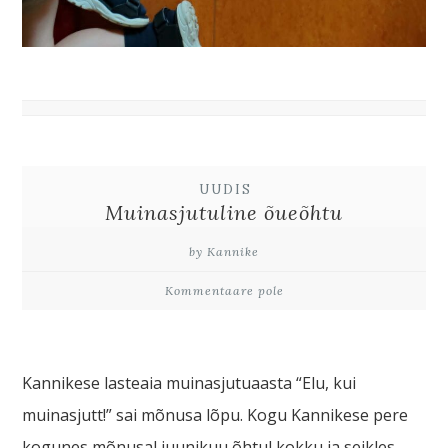
UUDIS
Muinasjutuline õueõhtu
by Kannike
Kommentaare pole
Kannikese lasteaia muinasjutuaasta “Elu, kui
muinasjutt!” sai mõnusa lõpu. Kogu Kannikese pere
kogunes mõnusal juunikuu õhtul kokku ja seikles