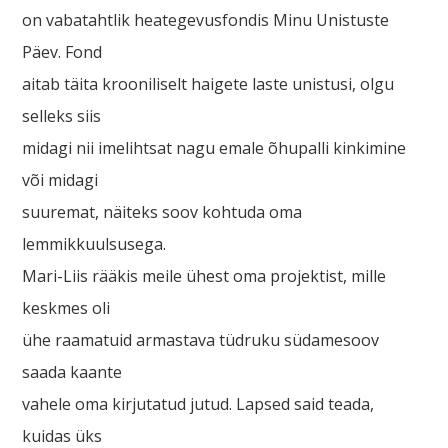
on vabatahtlik heategevusfondis Minu Unistuste
Päev. Fond
aitab täita krooniliselt haigete laste unistusi, olgu
selleks siis
midagi nii imelihtsat nagu emale õhupalli kinkimine
või midagi
suuremat, näiteks soov kohtuda oma
lemmikkuulsusega.
Mari-Liis rääkis meile ühest oma projektist, mille
keskmes oli
ühe raamatuid armastava tüdruku südamesoov
saada kaante
vahele oma kirjutatud jutud. Lapsed said teada,
kuidas üks