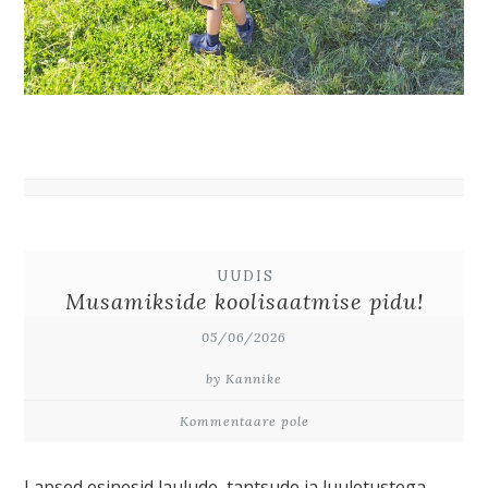
UUDIS
Musamikside koolisaatmise pidu!
05/06/2026
by Kannike
Kommentaare pole
Lapsed esinesid laulude, tantsude ja luuletustega