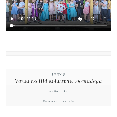
UUDIS
Vandersellid kohtuvad loomadega
by Kannike
Kommentaare pole