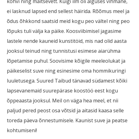
kohvi ning maitsevett. Kuigi ilm oli alguses vihmane,
ei lasknud lapsed end sellest häirida. Rõõmus meel ja
õdus õhkkond saatsid meid kogu peo vältel ning peo
lõpuks tuli välja ka päike. Koosviibimisel jagasime
lastele nende kauneid kunstitöid, mis nad olid aasta
jooksul teinud ning tunnistusi esimese aiarühma
lõpetamise puhul. Soovisime kõigile meeleolukat ja
päikeselist suve ning esinesime oma hommikuringi
luuletusega. Suured Taibud tänavad südamest kõiki
lapsevanemaid suurepärase koostöö eest kogu
õppeaasta jooksul. Meil on väga hea meel, et nii
paljud pered peost osa võtsid ja aitasid kaasa selle
toreda päeva õnnestumisele. Kaunist suve ja peatse
kohtumiseni!