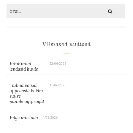
Viimased uudised
Jutulinnud
22/06/2026
lendasid kuule
Taibud võtsid
16/06/2026
õppeaasta kokku
suure
pannkoogipeoga!
Julge unistada
11/06/2026