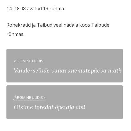
14.-18.08 avatud 13 rühma.
Rohekratid ja Taibud veel nädala koos Taibude
rühmas.
« EELMINE UUDIS
Vandersellide vanavanematepäeva matk
JÄRGMINE UUDIS »
Otsime toredat õpetaja abi!