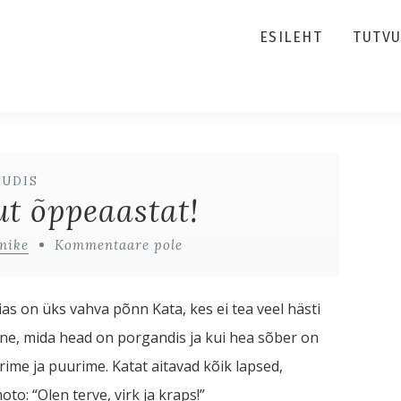
ESILEHT
TUTV
UUDIS
t õppeaastat!
nike
Kommentaare pole
as on üks vahva põnn Kata, kes ei tea veel hästi
ine, mida head on porgandis ja kui hea sõber on
rime ja puurime. Katat aitavad kõik lapsed,
to: “Olen terve, virk ja kraps!”