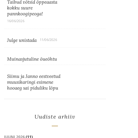
Taibud võtsid õppeaasta
kokku suure
pannkoogipeoga!
16/06/2026
Julge unistada
11/06/2026
Muinasjutuline õueõhtu
Siimu ja Janno eestveetud
muusikaringi esimene
hooaeg sai piduliku lõpu
Uudiste arhiiv
JUUNI 2026
(11)