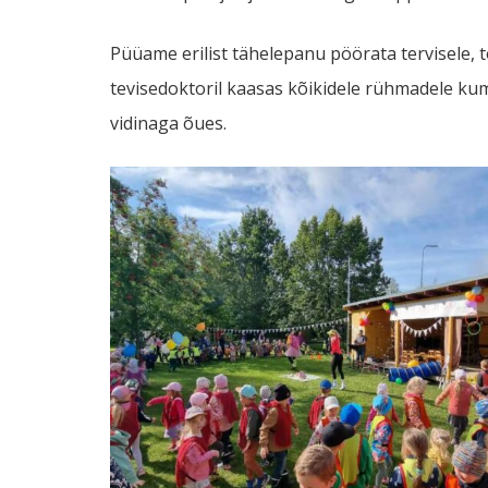
Püüame erilist tähelepanu pöörata tervisele, to
tevisedoktoril kaasas kõikidele rühmadele ku
vidinaga õues.