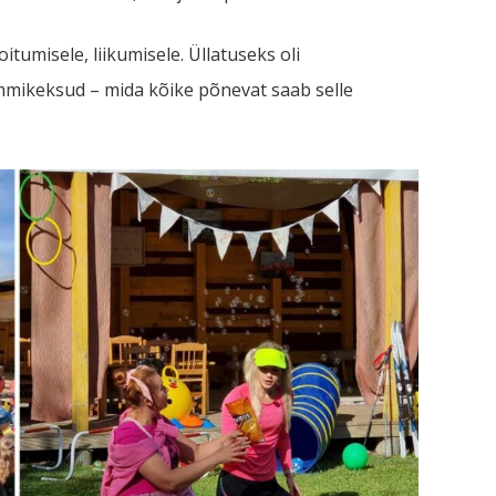
itumisele, liikumisele. Üllatuseks oli
mmikeksud – mida kõike põnevat saab selle