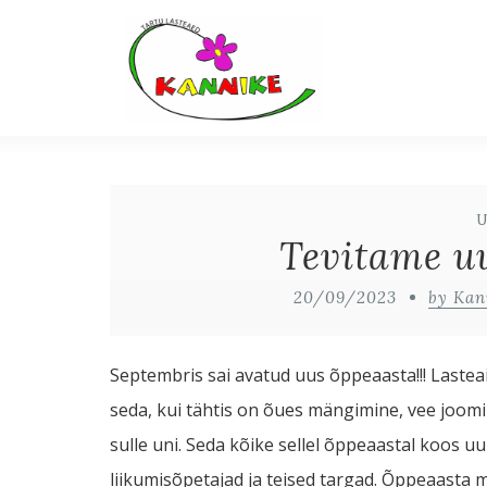
Tevitame uu
20/09/2023
by Kan
Septembris sai avatud uus õppeaasta!!! Lasteai
seda, kui tähtis on õues mängimine, vee joom
sulle uni. Seda kõike sellel õppeaastal koos uu
liikumisõpetajad ja teised targad. Õppeaasta mo