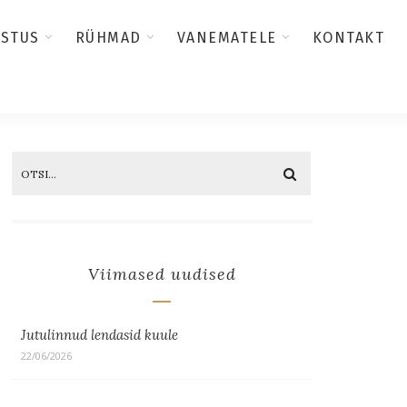
USTUS
RÜHMAD
VANEMATELE
KONTAKT
Viimased uudised
Jutulinnud lendasid kuule
22/06/2026