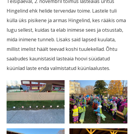
Teisipäeval, 2. novembril toimus lasteaias üritus
Hingelind ehk helide tervendav toime. Lastele tuli
külla üks pisikene ja armas Hingelind, kes rääkis oma
lugu sellest, kuidas ta elab inimese sees ja otsustab,
mida inimene tunneb. Lisaks said lapsed kuulata,
millist imelist häält teevad koshi tuulekellad. Õhtu
saabudes kaunistasid lasteaia hoovi süüdatud
küünlad laste enda valmistatud küünlaalustes.