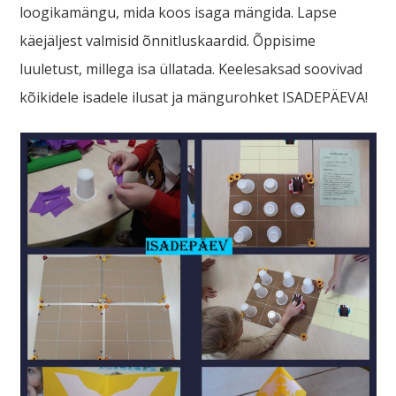
loogikamängu, mida koos isaga mängida. Lapse
käejäljest valmisid õnnitluskaardid. Õppisime
luuletust, millega isa üllatada. Keelesaksad soovivad
kõikidele isadele ilusat ja mängurohket ISADEPÄEVA!