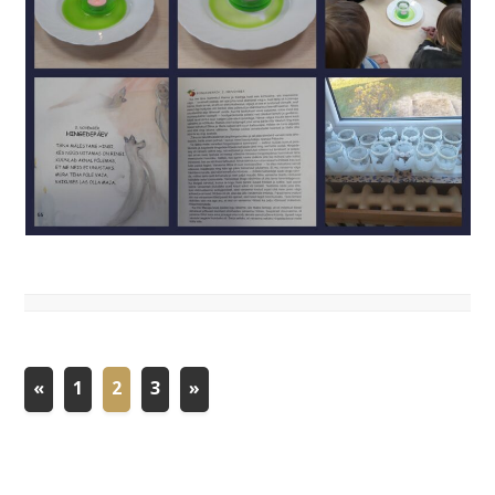
«
1
2
3
»