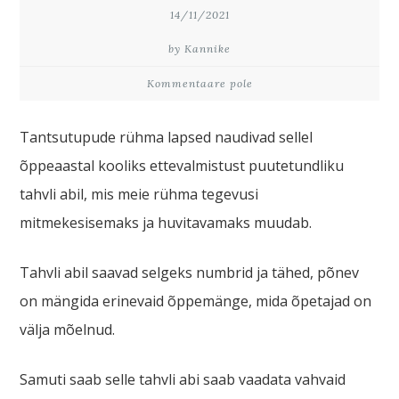
14/11/2021
by Kannike
Kommentaare pole
Tantsutupude rühma lapsed naudivad sellel
õppeaastal kooliks ettevalmistust puutetundliku
tahvli abil, mis meie rühma tegevusi
mitmekesisemaks ja huvitavamaks muudab.
Tahvli abil saavad selgeks numbrid ja tähed, põnev
on mängida erinevaid õppemänge, mida õpetajad on
välja mõelnud.
Samuti saab selle tahvli abi saab vaadata vahvaid