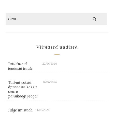
Viimased uudised
Jutulinnud
22/06/2026
lendasid kuule
Taibud võtsid
16/06/2026
õppeaasta kokku
suure
pannkoogipeoga!
Julge unistada
11/06/2026