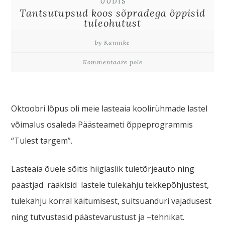
UUDIS
Tantsutupsud koos sõpradega õppisid
tuleohutust
by Kannike
Kommentaare pole
Oktoobri lõpus oli meie lasteaia koolirühmade lastel
võimalus osaleda Päästeameti õppeprogrammis
“Tulest targem”.
Lasteaia õuele sõitis hiiglaslik tuletõrjeauto ning
päästjad rääkisid lastele tulekahju tekkepõhjustest,
tulekahju korral käitumisest, suitsuanduri vajadusest
ning tutvustasid päästevarustust ja –tehnikat.