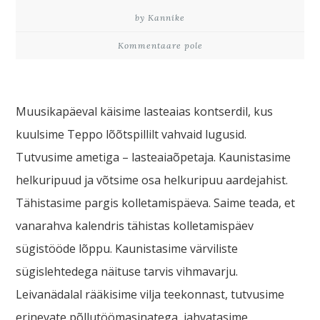
by Kannike
Kommentaare pole
Muusikapäeval käisime lasteaias kontserdil, kus
kuulsime Teppo lõõtspillilt vahvaid lugusid.
Tutvusime ametiga – lasteaiaõpetaja. Kaunistasime
helkuripuud ja võtsime osa helkuripuu aardejahist.
Tähistasime pargis kolletamispäeva. Saime teada, et
vanarahva kalendris tähistas kolletamispäev
sügistööde lõppu. Kaunistasime värviliste
sügislehtedega näituse tarvis vihmavarju.
Leivanädalal rääkisime vilja teekonnast, tutvusime
erinevate põllutöömasinatega, jahvatasime