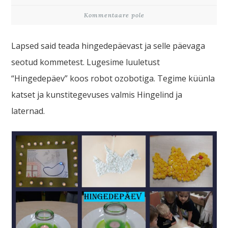
Kommentaare pole
Lapsed said teada hingedepäevast ja selle päevaga
seotud kommetest. Lugesime luuletust
“Hingedepäev” koos robot ozobotiga. Tegime küünla
katset ja kunstitegevuses valmis Hingelind ja
laternad.