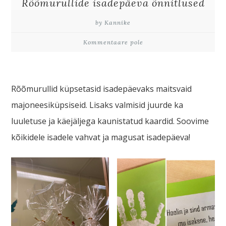
Rõõmurullide isadepäeva õnnitlused
by Kannike
Kommentaare pole
Rõõmurullid küpsetasid isadepäevaks maitsvaid
majoneesiküpsiseid. Lisaks valmisid juurde ka
luuletuse ja käejäljega kaunistatud kaardid. Soovime
kõikidele isadele vahvat ja magusat isadepäeva!