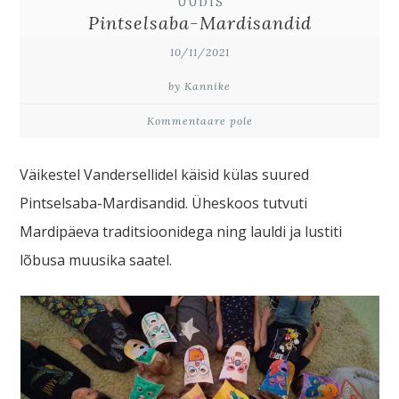
UUDIS
Pintselsaba-Mardisandid
10/11/2021
by Kannike
Kommentaare pole
Väikestel Vandersellidel käisid külas suured
Pintselsaba-Mardisandid. Üheskoos tutvuti
Mardipäeva traditsioonidega ning lauldi ja lustiti
lõbusa muusika saatel.