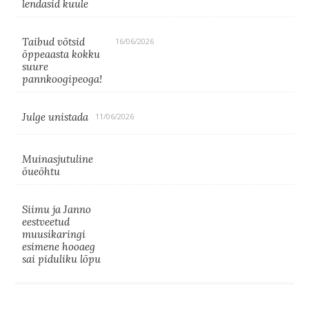
lendasid kuule
Taibud võtsid
16/06/2026
õppeaasta kokku
suure
pannkoogipeoga!
Julge unistada
11/06/2026
Muinasjutuline
õueõhtu
Siimu ja Janno
eestveetud
muusikaringi
esimene hooaeg
sai piduliku lõpu