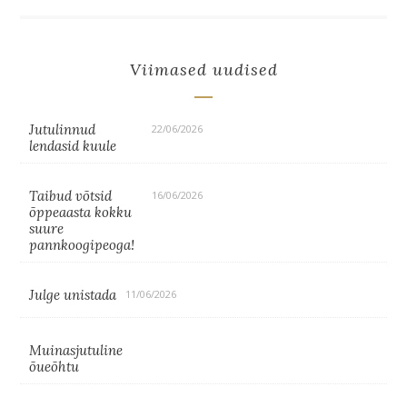
Viimased uudised
Jutulinnud
22/06/2026
lendasid kuule
Taibud võtsid
16/06/2026
õppeaasta kokku
suure
pannkoogipeoga!
Julge unistada
11/06/2026
Muinasjutuline
õueõhtu