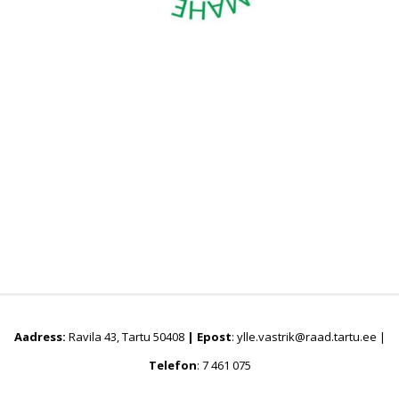
Aadress:
Ravila 43, Tartu 50408
|
Epost
: ylle.vastrik@raad.tartu.ee |
Telefon
: 7 461 075