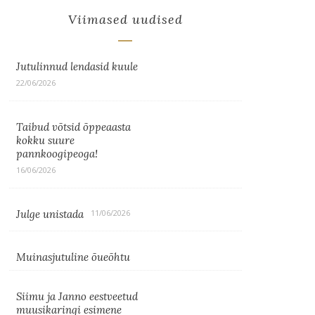
Viimased uudised
Jutulinnud lendasid kuule
22/06/2026
Taibud võtsid õppeaasta
kokku suure
pannkoogipeoga!
16/06/2026
Julge unistada
11/06/2026
Muinasjutuline õueõhtu
Siimu ja Janno eestveetud
muusikaringi esimene