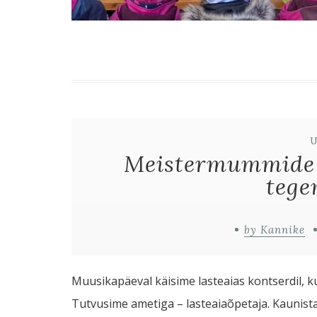
Meistermummide 
tege
by Kannike
Muusikapäeval käisime lasteaias kontserdil, ku
Tutvusime ametiga – lasteaiaõpetaja. Kaunist