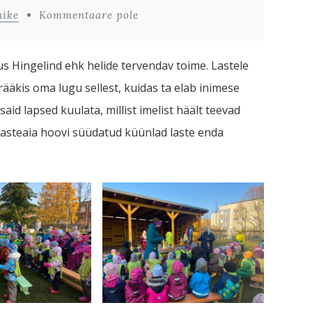
nike
Kommentaare pole
tus Hingelind ehk helide tervendav toime. Lastele
 rääkis oma lugu sellest, kuidas ta elab inimese
aid lapsed kuulata, millist imelist häält teevad
lasteaia hoovi süüdatud küünlad laste enda