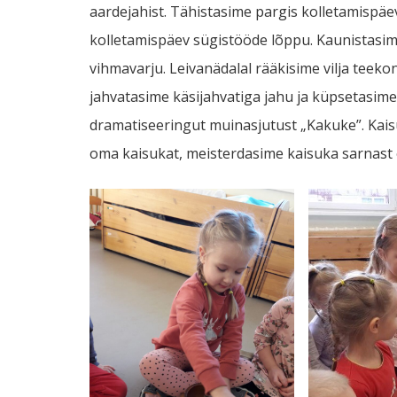
aardejahist. Tähistasime pargis kolletamispäe
kolletamispäev sügistööde lõppu. Kaunistasime
vihmavarju. Leivanädalal rääkisime vilja teek
jahvatasime käsijahvatiga jahu ja küpsetasime
dramatiseeringut muinasjutust „Kakuke”. Kaisu
oma kaisukat, meisterdasime kaisuka sarnast 