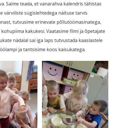
va. Saime teada, et vanarahva kalendris tähistas
 värviliste sügislehtedega näituse tarvis
onnast, tutvusime erinevate põllutöömasinatega,
 kohupiima kakukesi. Vaatasime filmi ja õpetajate
kate nädalal sai iga laps tutvustada kaaslastele
öölampi ja tantsisime koos kaisukatega.