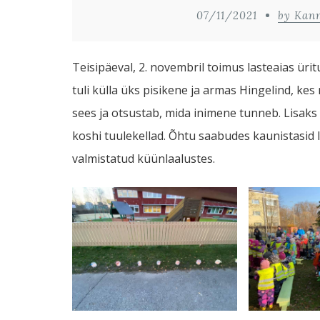
07/11/2021
by Kan
Teisipäeval, 2. novembril toimus lasteaias üri
tuli külla üks pisikene ja armas Hingelind, kes
sees ja otsustab, mida inimene tunneb. Lisaks s
koshi tuulekellad. Õhtu saabudes kaunistasid 
valmistatud küünlaalustes.