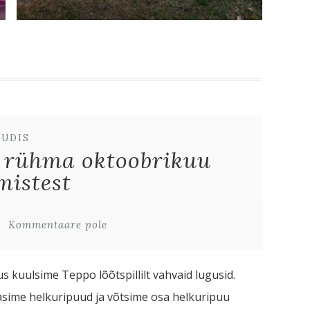
UUDIS
rühma oktoobrikuu
mistest
Kommentaare pole
s kuulsime Teppo lõõtspillilt vahvaid lugusid.
asime helkuripuud ja võtsime osa helkuripuu