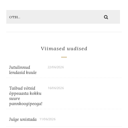
Viimased uudised
Jutulinnud
22/06/2026
lendasid kuule
Taibud võtsid
16/06/2026
õppeaasta kokku
suure
pannkoogipeoga!
Julge unistada
11/06/2026