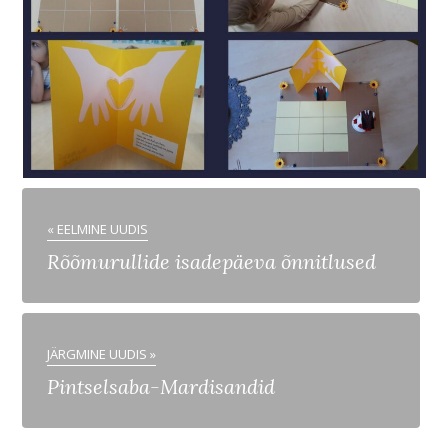
« EELMINE UUDIS
Rõõmurullide isadepäeva õnnitlused
JÄRGMINE UUDIS »
Pintselsaba-Mardisandid