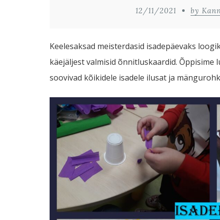
12/11/2021
by Kan
Keelesaksad meisterdasid isadepäevaks loogi
käejäljest valmisid õnnitluskaardid. Õppisime l
soovivad kõikidele isadele ilusat ja mänguro