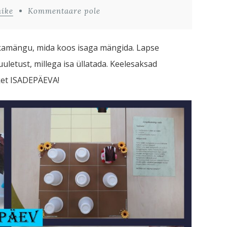
nike
Kommentaare pole
kamängu, mida koos isaga mängida. Lapse
uuletust, millega isa üllatada. Keelesaksad
hket ISADEPÄEVA!