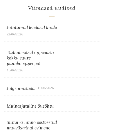
Viimased uudised
Jutulinnud lendasid kuule
22/06/2026
Taibud võtsid õppeaasta
kokku suure
pannkoogipeoga!
16/06/2026
Julge unistada
11/06/2026
Muinasjutuline õueõhtu
Siimu ja Janno eestveetud
muusikaringi esimene