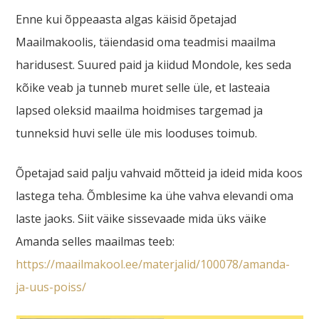
Enne kui õppeaasta algas käisid õpetajad
Maailmakoolis, täiendasid oma teadmisi maailma
haridusest. Suured paid ja kiidud Mondole, kes seda
kõike veab ja tunneb muret selle üle, et lasteaia
lapsed oleksid maailma hoidmises targemad ja
tunneksid huvi selle üle mis looduses toimub.
Õpetajad said palju vahvaid mõtteid ja ideid mida koos
lastega teha. Õmblesime ka ühe vahva elevandi oma
laste jaoks. Siit väike sissevaade mida üks väike
Amanda selles maailmas teeb:
https://maailmakool.ee/materjalid/100078/amanda-
ja-uus-poiss/