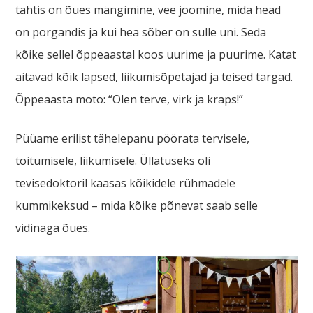
tähtis on õues mängimine, vee joomine, mida head
on porgandis ja kui hea sõber on sulle uni. Seda
kõike sellel õppeaastal koos uurime ja puurime. Katat
aitavad kõik lapsed, liikumisõpetajad ja teised targad.
Õppeaasta moto: “Olen terve, virk ja kraps!”
Püüame erilist tähelepanu pöörata tervisele,
toitumisele, liikumisele. Üllatuseks oli
tevisedoktoril kaasas kõikidele rühmadele
kummikeksud – mida kõike põnevat saab selle
vidinaga õues.