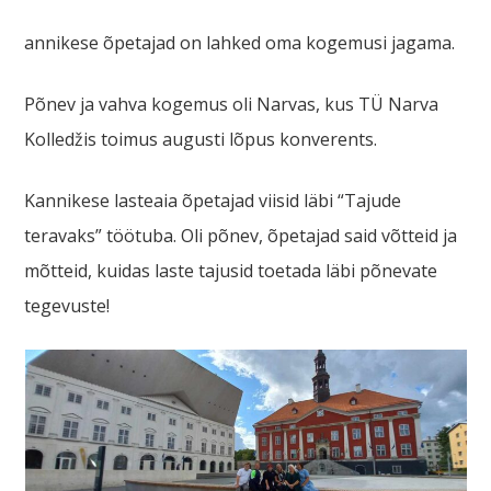
annikese õpetajad on lahked oma kogemusi jagama.
Põnev ja vahva kogemus oli Narvas, kus TÜ Narva
Kolledžis toimus augusti lõpus konverents.
Kannikese lasteaia õpetajad viisid läbi “Tajude
teravaks” töötuba. Oli põnev, õpetajad said võtteid ja
mõtteid, kuidas laste tajusid toetada läbi põnevate
tegevuste!