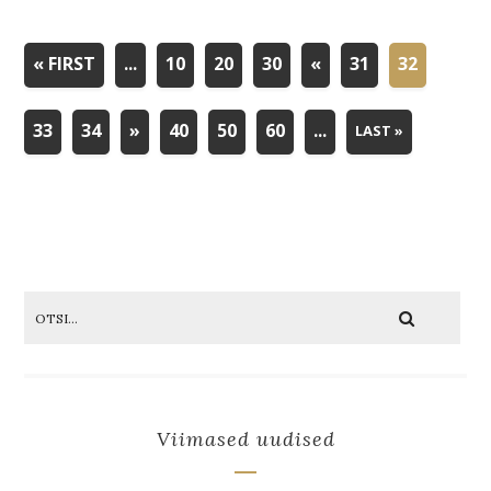
« FIRST
...
10
20
30
«
31
32
33
34
»
40
50
60
...
LAST »
Viimased uudised