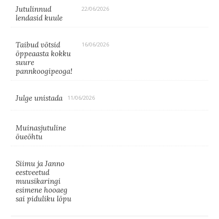
Jutulinnud
22/06/2026
lendasid kuule
Taibud võtsid
16/06/2026
õppeaasta kokku
suure
pannkoogipeoga!
Julge unistada
11/06/2026
Muinasjutuline
õueõhtu
Siimu ja Janno
eestveetud
muusikaringi
esimene hooaeg
sai piduliku lõpu