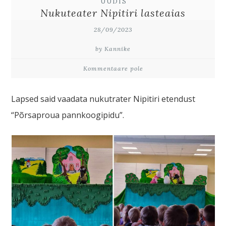
UUDIS
Nukuteater Nipitiri lasteaias
28/09/2023
by Kannike
Kommentaare pole
Lapsed said vaadata nukutrater Nipitiri etendust
“Põrsaproua pannkoogipidu”.