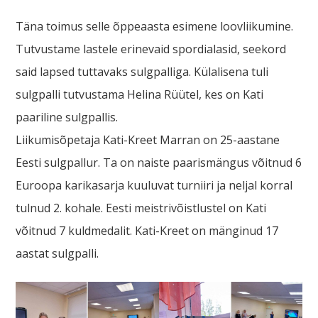
Täna toimus selle õppeaasta esimene loovliikumine.
Tutvustame lastele erinevaid spordialasid, seekord
said lapsed tuttavaks sulgpalliga. Külalisena tuli
sulgpalli tutvustama Helina Rüütel, kes on Kati
paariline sulgpallis.
Liikumisõpetaja Kati-Kreet Marran on 25-aastane
Eesti sulgpallur. Ta on naiste paarismängus võitnud 6
Euroopa karikasarja kuuluvat turniiri ja neljal korral
tulnud 2. kohale. Eesti meistrivõistlustel on Kati
võitnud 7 kuldmedalit. Kati-Kreet on mänginud 17
aastat sulgpalli.