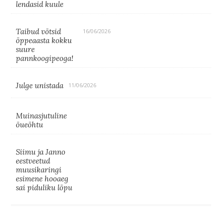
lendasid kuule
Taibud võtsid
16/06/2026
õppeaasta kokku
suure
pannkoogipeoga!
Julge unistada
11/06/2026
Muinasjutuline
õueõhtu
Siimu ja Janno
eestveetud
muusikaringi
esimene hooaeg
sai piduliku lõpu