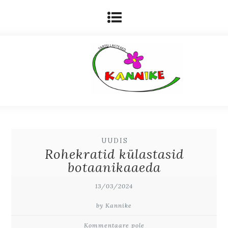
UUDIS
Rohekratid külastasid
botaanikaaeda
13/03/2024
by Kannike
Kommentaare pole