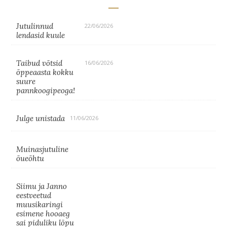
Jutulinnud
22/06/2026
lendasid kuule
Taibud võtsid
16/06/2026
õppeaasta kokku
suure
pannkoogipeoga!
Julge unistada
11/06/2026
Muinasjutuline
õueõhtu
Siimu ja Janno
eestveetud
muusikaringi
esimene hooaeg
sai piduliku lõpu