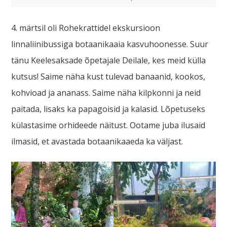
4. märtsil oli Rohekrattidel ekskursioon
linnaliinibussiga botaanikaaia kasvuhoonesse. Suur
tänu Keelesaksade õpetajale Deilale, kes meid külla
kutsus! Saime näha kust tulevad banaanid, kookos,
kohvioad ja ananass. Saime näha kilpkonni ja neid
paitada, lisaks ka papagoisid ja kalasid. Lõpetuseks
külastasime orhideede näitust. Ootame juba ilusaid
ilmasid, et avastada botaanikaaeda ka väljast.