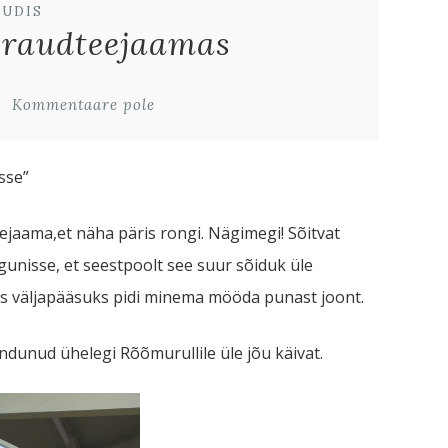
UUDIS
 raudteejaamas
Kommentaare pole
sse”
ejaama,et näha päris rongi. Nägimegi! Sõitvat
agunisse, et seestpoolt see suur sõiduk üle
kus väljapääsuks pidi minema mööda punast joont.
tundunud ühelegi Rõõmurullile üle jõu käivat.