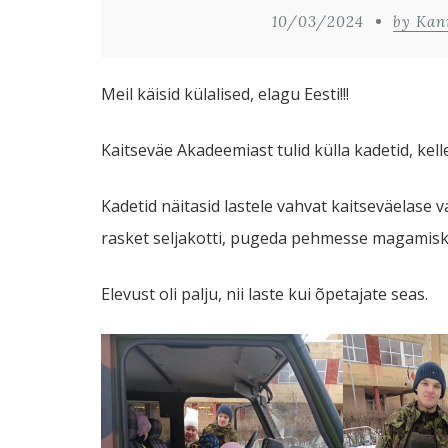
10/03/2024
by Kan
Meil käisid külalised, elagu Eesti!!!
Kaitseväe Akadeemiast tulid külla kadetid, kell
Kadetid näitasid lastele vahvat kaitseväelase va
rasket seljakotti, pugeda pehmesse magamiskot
Elevust oli palju, nii laste kui õpetajate seas.