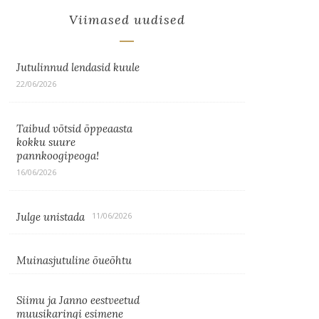
Viimased uudised
Jutulinnud lendasid kuule
22/06/2026
Taibud võtsid õppeaasta
kokku suure
pannkoogipeoga!
16/06/2026
Julge unistada
11/06/2026
Muinasjutuline õueõhtu
Siimu ja Janno eestveetud
muusikaringi esimene