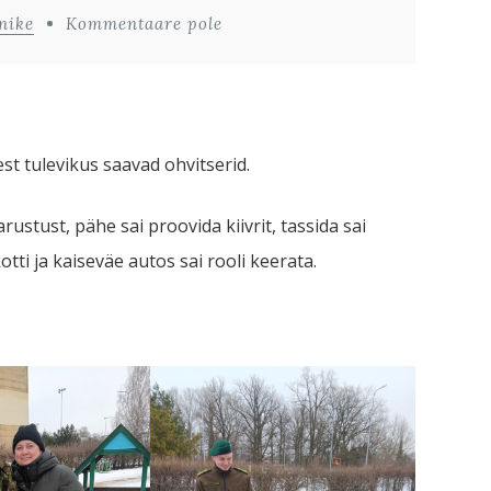
nike
Kommentaare pole
est tulevikus saavad ohvitserid.
rustust, pähe sai proovida kiivrit, tassida sai
ti ja kaiseväe autos sai rooli keerata.