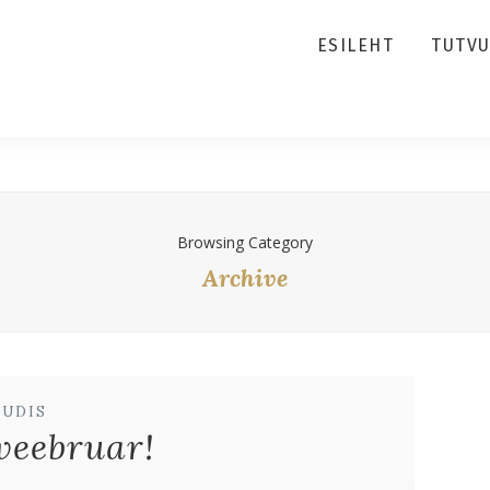
ESILEHT
TUTV
Browsing Category
Archive
UUDIS
veebruar!