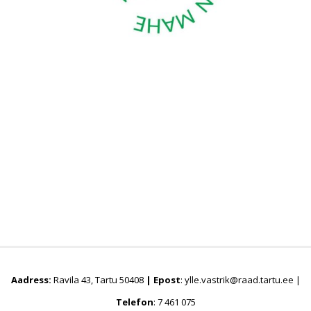
Aadress:
Ravila 43, Tartu 50408
|
Epost
: ylle.vastrik@raad.tartu.ee |
Telefon
: 7 461 075