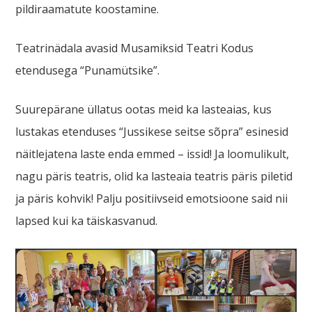
pildiraamatute koostamine.
Teatrinädala avasid Musamiksid Teatri Kodus
etendusega “Punamütsike”.
Suurepärane üllatus ootas meid ka lasteaias, kus
lustakas etenduses “Jussikese seitse sõpra” esinesid
näitlejatena laste enda emmed – issid! Ja loomulikult,
nagu päris teatris, olid ka lasteaia teatris päris piletid
ja päris kohvik! Palju positiivseid emotsioone said nii
lapsed kui ka täiskasvanud.