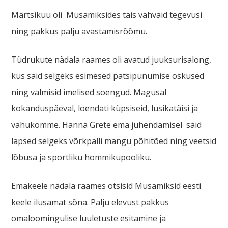
Märtsikuu oli Musamiksides täis vahvaid tegevusi
ning pakkus palju avastamisrõõmu.
Tüdrukute nädala raames oli avatud juuksurisalong,
kus said selgeks esimesed patsipunumise oskused
ning valmisid imelised soengud. Magusal
kokanduspäeval, loendati küpsiseid, lusikatäisi ja
vahukomme. Hanna Grete ema juhendamisel said
lapsed selgeks võrkpalli mängu põhitõed ning veetsid
lõbusa ja sportliku hommikupooliku.
Emakeele nädala raames otsisid Musamiksid eesti
keele ilusamat sõna. Palju elevust pakkus
omaloomingulise luuletuste esitamine ja