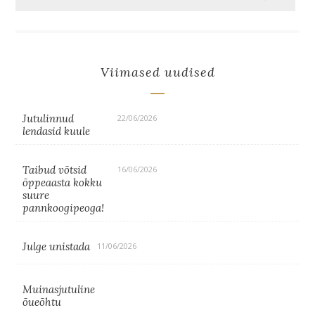
Viimased uudised
Jutulinnud
22/06/2026
lendasid kuule
Taibud võtsid
16/06/2026
õppeaasta kokku
suure
pannkoogipeoga!
Julge unistada
11/06/2026
Muinasjutuline
õueõhtu