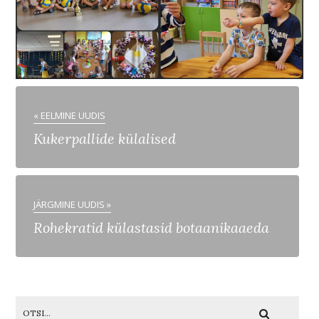
« EELMINE UUDIS
Kukerpallide külalised
JÄRGMINE UUDIS »
Rohekratid külastasid botaanikaaeda