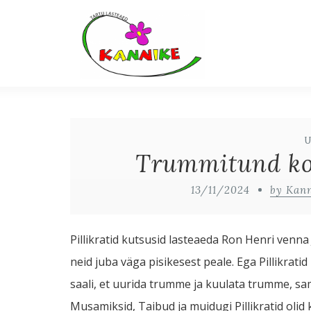
Trummitund koo
13/11/2024
by Kan
Pillikratid kutsusid lasteaeda Ron Henri venn
neid juba väga pisikesest peale. Ega Pillikra
saali, et uurida trumme ja kuulata trumme, 
Musamiksid, Taibud ja muidugi Pillikratid olid