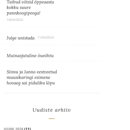
Taibud võtsid õppeaasta
kokku suure
pannkoogipeoga!
16/06/2026
Julge unistada
11/06/2026
Muinasjutuline õueõhtu
Siimu ja Janno eestveetud
muusikaringi esimene
hooaeg sai piduliku lõpu
Uudiste arhiiv
JUUNI 2026
(11)