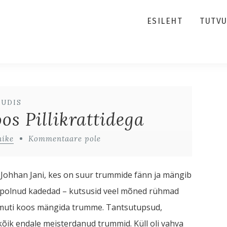
ESILEHT
TUTV
UUDIS
s Pillikrattidega
nike
Kommentaare pole
a Johhan Jani, kes on suur trummide fänn ja mängib
tid polnud kadedad – kutsusid veel mõned rühmad
samuti koos mängida trumme. Tantsutupsud,
 kõik endale meisterdanud trummid. Küll oli vahva