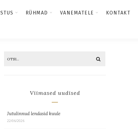
USTUS
RÜHMAD
VANEMATELE
KONTAKT
Viimased uudised
Jutulinnud lendasid kuule
22/06/2026