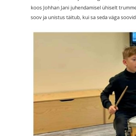
koos Johhan Jani juhendamisel ühiselt trumme
soov ja unistus täitub, kui sa seda väga soovida