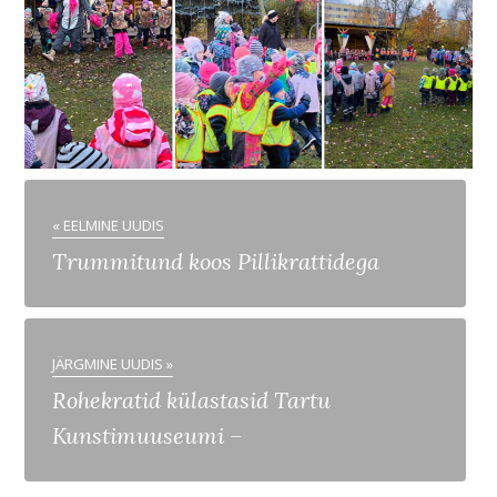
« EELMINE UUDIS
Trummitund koos Pillikrattidega
JÄRGMINE UUDIS »
Rohekratid külastasid Tartu
Kunstimuuseumi –