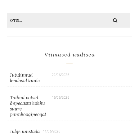
Viimased uudised
Jutulinnud
22/06/2026
lendasid kuule
Taibud võtsid
16/06/2026
õppeaasta kokku
suure
pannkoogipeoga!
Julge unistada
11/06/2026