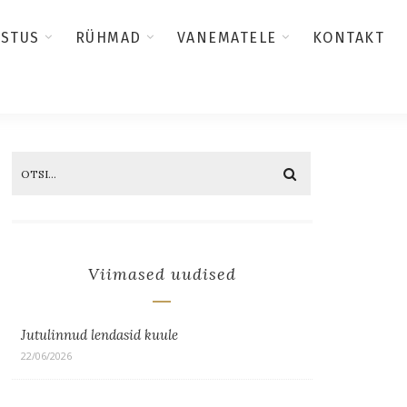
USTUS
RÜHMAD
VANEMATELE
KONTAKT
Viimased uudised
Jutulinnud lendasid kuule
22/06/2026