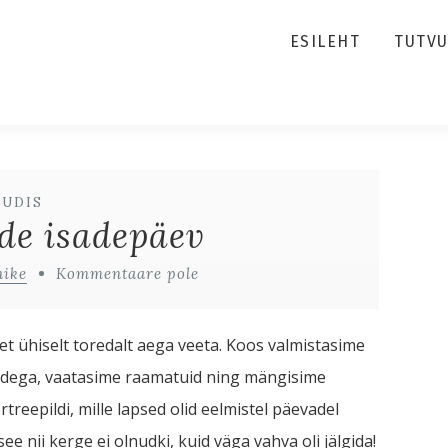
ESILEHT
TUTV
UUDIS
de isadepäev
nike
Kommentaare pole
 et ühiselt toredalt aega veeta. Koos valmistasime
egodega, vaatasime raamatuid ning mängisime
reepildi, mille lapsed olid eelmistel päevadel
 nii kerge ei olnudki, kuid väga vahva oli jälgida!