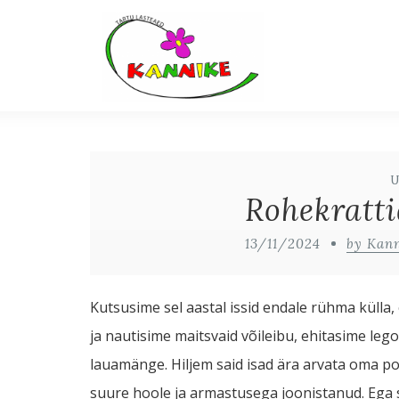
Rohekratti
13/11/2024
by Kan
Kutsusime sel aastal issid endale rühma külla,
ja nautisime maitsvaid võileibu, ehitasime l
lauamänge. Hiljem said isad ära arvata oma port
suure hoole ja armastusega joonistanud. Ega see