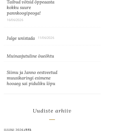
Taibud võtsid õppeaasta
kokku suure
pannkoogipeoga!
16/06/2026
Julge unistada
11/06/2026
Muinasjutuline õueõhtu
Siimu ja Janno eestveetud
muusikaringi esimene
hooaeg sai piduliku lõpu
Uudiste arhiiv
JUUNI 2026
(11)