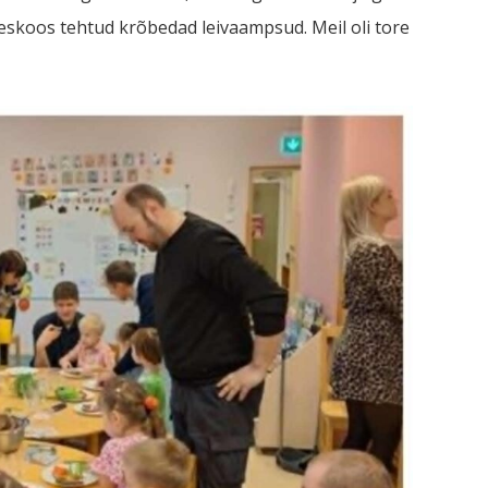
üheskoos tehtud krõbedad leivaampsud. Meil oli tore