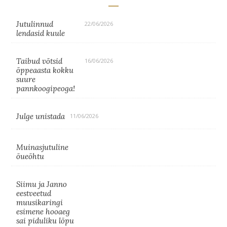
Jutulinnud
22/06/2026
lendasid kuule
Taibud võtsid
16/06/2026
õppeaasta kokku
suure
pannkoogipeoga!
Julge unistada
11/06/2026
Muinasjutuline
õueõhtu
Siimu ja Janno
eestveetud
muusikaringi
esimene hooaeg
sai piduliku lõpu