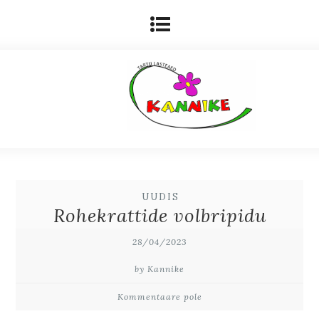
UUDIS
Rohekrattide volbripidu
28/04/2023
by Kannike
Kommentaare pole