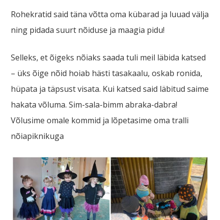
Rohekratid said täna võtta oma kübarad ja luuad välja
ning pidada suurt nõiduse ja maagia pidu!
Selleks, et õigeks nõiaks saada tuli meil läbida katsed
– üks õige nõid hoiab hästi tasakaalu, oskab ronida,
hüpata ja täpsust visata. Kui katsed said läbitud saime
hakata võluma. Sim-sala-bimm abraka-dabra!
Võlusime omale kommid ja lõpetasime oma tralli
nõiapiknikuga