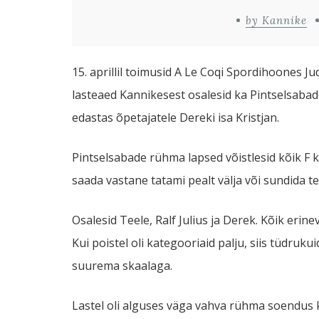
by Kannike
15. aprillil toimusid A Le Coqi Spordihoones J
lasteaed Kannikesest osalesid ka Pintselsabad
edastas õpetajatele Dereki isa Kristjan.
Pintselsabade rühma lapsed võistlesid kõik F k
saada vastane tatami pealt välja või sundida 
Osalesid Teele, Ralf Julius ja Derek. Kõik erin
Kui poistel oli kategooriaid palju, siis tüdruku
suurema skaalaga.
Lastel oli alguses väga vahva rühma soendus 