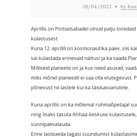
28/04/2023
by Kan
Aprillis on Pintselsabadel olnud palju toreda
külastusest.
Kuna 12. aprillil on kosmonautika päev, siis kä
sai külastada erinevaid näitusi ja ka saada Pl
Milliseid planeete on ja kus need asuvad, vaa
miks mõnel planeedil ei saa olla elutegevust. 
põnevust nii lastele kui ka täiskasvanutele.
Kuna aprillis on ka mõlemal rühmaõpetajal sünn
ning lisaks tasuta Ahhaa-keskuse külastusele,
sünnipäevalauda.
Enne lasteaeda tagasi suundumist külastasime