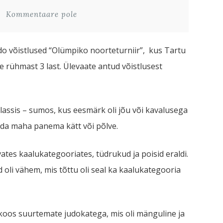
Kommentaare pole
udo võistlused “Olümpiko noorteturniir”, kus Tartu
e rühmast 3 last. Ülevaate antud võistlusest
lassis – sumos, kus eesmärk oli jõu või kavalusega
teda maha panema kätt või põlve.
evates kaalukategooriates, tüdrukud ja poisid eraldi.
id oli vähem, mis tõttu oli seal ka kaalukategooria
koos suurtemate judokatega, mis oli mänguline ja