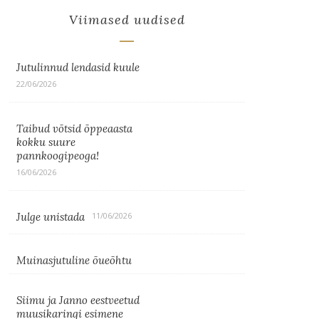
Viimased uudised
Jutulinnud lendasid kuule
22/06/2026
Taibud võtsid õppeaasta
kokku suure
pannkoogipeoga!
16/06/2026
Julge unistada
11/06/2026
Muinasjutuline õueõhtu
Siimu ja Janno eestveetud
muusikaringi esimene