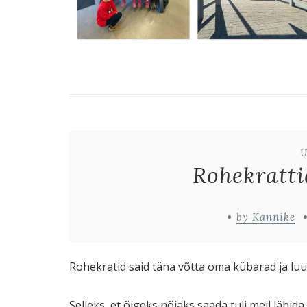
Rohekratti
by Kannike
Rohekratid said täna võtta oma kübarad ja luu
Selleks, et õigeks nõiaks saada tuli meil läbid