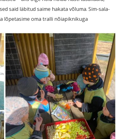
tsed said läbitud saime hakata võluma. Sim-sala-
 lõpetasime oma tralli nõiapiknikuga