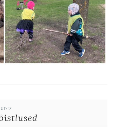
UUDIS
õistlused