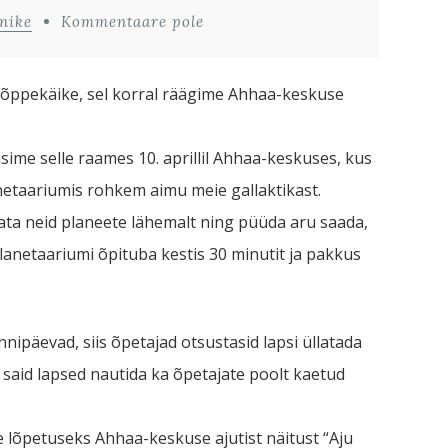
nike
Kommentaare pole
id õppekäike, sel korral räägime Ahhaa-keskuse
isime selle raames 10. aprillil Ahhaa-keskuses, kus
anetaariumis rohkem aimu meie gallaktikast.
data neid planeete lähemalt ning püüda aru saada,
Planetaariumi õpituba kestis 30 minutit ja pakkus
ipäevad, siis õpetajad otsustasid lapsi üllatada
 said lapsed nautida ka õpetajate poolt kaetud
 lõpetuseks Ahhaa-keskuse ajutist näitust “Aju