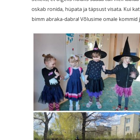
oskab ronida, hüpata ja täpsust visata. Kui ka
bimm abraka-dabra! Võlusime omale kommid ja