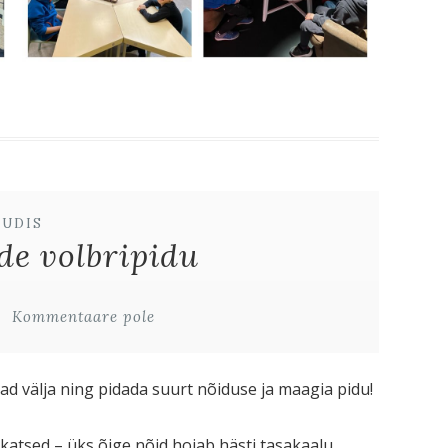
UUDIS
de volbripidu
Kommentaare pole
ad välja ning pidada suurt nõiduse ja maagia pidu!
a katsed – üks õige nõid hoiab hästi tasakaalu,