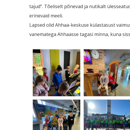
tajud”. Tõeliselt põnevad ja nutikalt ülesseat
erinevaid meeli.
Lapsed olid Ahhaa-keskuse külastasust vaimus
vanematega Ahhaasse tagasi minna, kuna siss