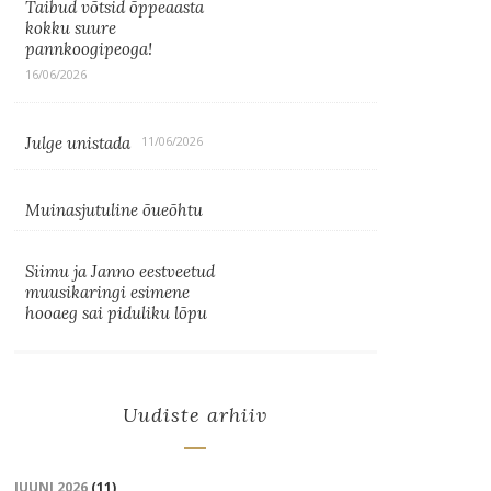
Taibud võtsid õppeaasta
kokku suure
pannkoogipeoga!
16/06/2026
Julge unistada
11/06/2026
Muinasjutuline õueõhtu
Siimu ja Janno eestveetud
muusikaringi esimene
hooaeg sai piduliku lõpu
Uudiste arhiiv
JUUNI 2026
(11)