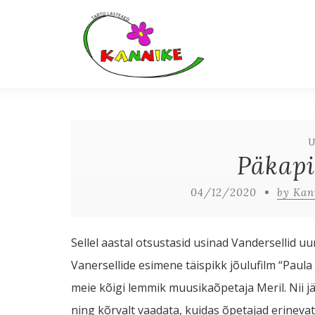
Päkapi
04/12/2020
by Kan
Sellel aastal otsustasid usinad Vandersellid uur
Vanersellide esimene täispikk jõulufilm “Paula
meie kõigi lemmik muusikaõpetaja Meril. Nii j
ning kõrvalt vaadata, kuidas õpetajad erinevat