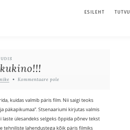
ESILEHT
TUTV
UUDIS
kukino!!!
nike
Kommentaare pole
ida, kuidas valmib päris film. Nii saigi teoks
 ja päkapikumaa”. Stsenaariumi kirjutas valmis
äi laste ülesandeks selgeks õppida põnev tekst
e tehniliste lahendustega kõik päris filmiks