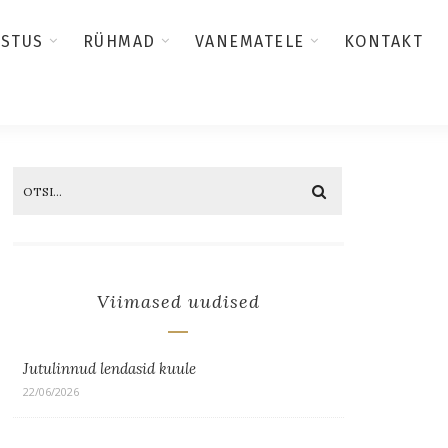
USTUS
RÜHMAD
VANEMATELE
KONTAKT
Viimased uudised
Jutulinnud lendasid kuule
22/06/2026