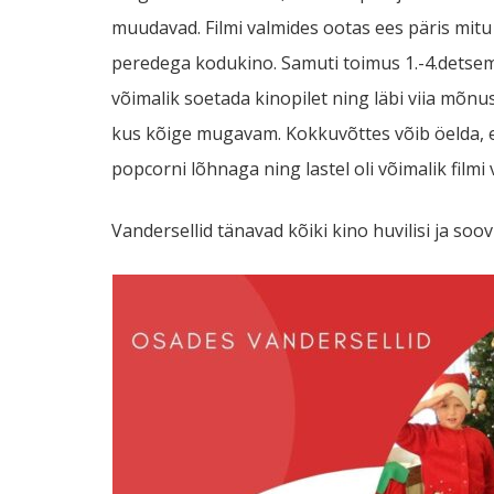
muudavad. Filmi valmides ootas ees päris mitu
peredega kodukino. Samuti toimus 1.-4.detsem
võimalik soetada kinopilet ning läbi viia mõnus 
kus kõige mugavam. Kokkuvõttes võib öelda, e
popcorni lõhnaga ning lastel oli võimalik filmi 
Vandersellid tänavad kõiki kino huvilisi ja soo