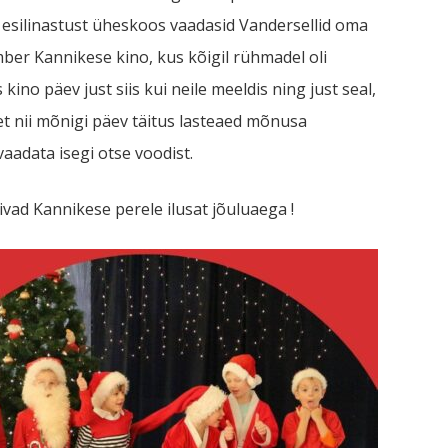
 esilinastust üheskoos vaadasid Vandersellid oma
ber Kannikese kino, kus kõigil rühmadel oli
kino päev just siis kui neile meeldis ning just seal,
t nii mõnigi päev täitus lasteaed mõnusa
vaadata isegi otse voodist.
vivad Kannikese perele ilusat jõuluaega !