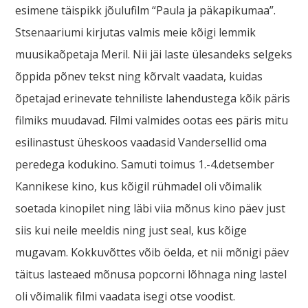
esimene täispikk jõulufilm “Paula ja päkapikumaa”.
Stsenaariumi kirjutas valmis meie kõigi lemmik
muusikaõpetaja Meril. Nii jäi laste ülesandeks selgeks
õppida põnev tekst ning kõrvalt vaadata, kuidas
õpetajad erinevate tehniliste lahendustega kõik päris
filmiks muudavad. Filmi valmides ootas ees päris mitu
esilinastust üheskoos vaadasid Vandersellid oma
peredega kodukino. Samuti toimus 1.-4.detsember
Kannikese kino, kus kõigil rühmadel oli võimalik
soetada kinopilet ning läbi viia mõnus kino päev just
siis kui neile meeldis ning just seal, kus kõige
mugavam. Kokkuvõttes võib öelda, et nii mõnigi päev
täitus lasteaed mõnusa popcorni lõhnaga ning lastel
oli võimalik filmi vaadata isegi otse voodist.