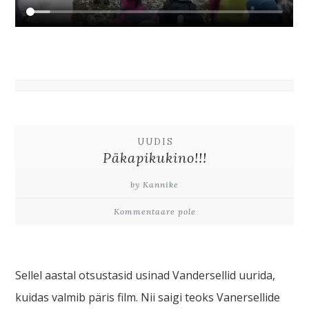
UUDIS
Päkapikukino!!!
by Kannike
Kommentaare pole
Sellel aastal otsustasid usinad Vandersellid uurida,
kuidas valmib päris film. Nii saigi teoks Vanersellide