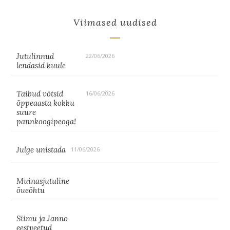
Viimased uudised
Jutulinnud
22/06/2026
lendasid kuule
Taibud võtsid
16/06/2026
õppeaasta kokku
suure
pannkoogipeoga!
Julge unistada
11/06/2026
Muinasjutuline
õueõhtu
Siimu ja Janno
eestveetud