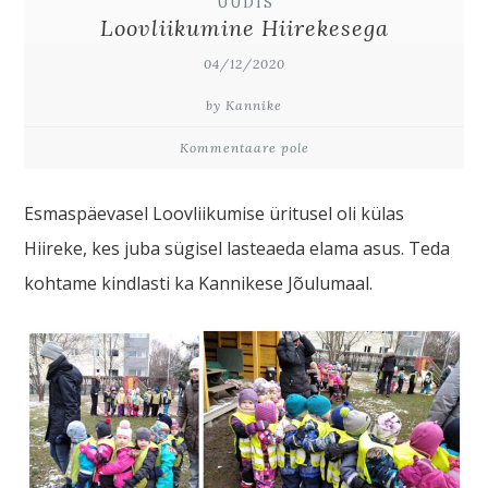
UUDIS
Loovliikumine Hiirekesega
04/12/2020
by Kannike
Kommentaare pole
Esmaspäevasel Loovliikumise üritusel oli külas
Hiireke, kes juba sügisel lasteaeda elama asus. Teda
kohtame kindlasti ka Kannikese Jõulumaal.