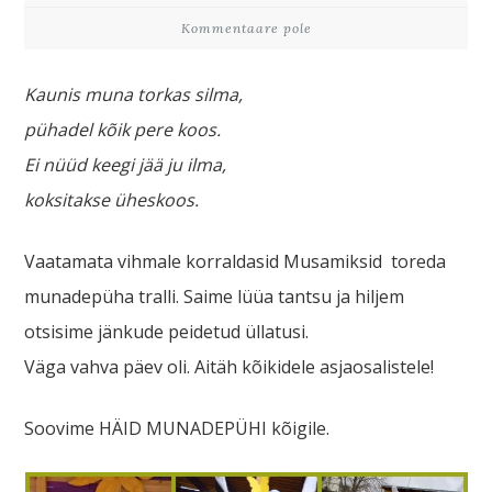
Kommentaare pole
Kaunis muna torkas silma,
pühadel kõik pere koos.
Ei nüüd keegi jää ju ilma,
koksitakse üheskoos.
Vaatamata vihmale korraldasid Musamiksid toreda
munadepüha tralli. Saime lüüa tantsu ja hiljem
otsisime jänkude peidetud üllatusi.
Väga vahva päev oli. Aitäh kõikidele asjaosalistele!
Soovime HÄID MUNADEPÜHI kõigile.