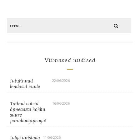
Viimased uudised
Jutulinnud
22/06/2026
lendasid kuule
Taibud võtsid
16/06/2026
õppeaasta kokku
suure
pannkoogipeoga!
Julge unistada
11/06/2026