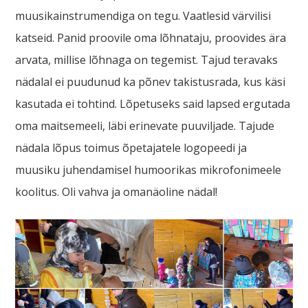
muusikainstrumendiga on tegu. Vaatlesid värvilisi
katseid. Panid proovile oma lõhnataju, proovides ära
arvata, millise lõhnaga on tegemist. Tajud teravaks
nädalal ei puudunud ka põnev takistusrada, kus käsi
kasutada ei tohtind. Lõpetuseks said lapsed ergutada
oma maitsemeeli, läbi erinevate puuviljade. Tajude
nädala lõpus toimus õpetajatele logopeedi ja
muusiku juhendamisel humoorikas mikrofonimeele
koolitus. Oli vahva ja omanäoline nädal!