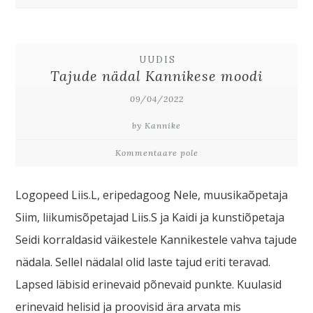
UUDIS
Tajude nädal Kannikese moodi
09/04/2022
by Kannike
Kommentaare pole
Logopeed Liis.L, eripedagoog Nele, muusikaõpetaja
Siim, liikumisõpetajad Liis.S ja Kaidi ja kunstiõpetaja
Seidi korraldasid väikestele Kannikestele vahva tajude
nädala. Sellel nädalal olid laste tajud eriti teravad.
Lapsed läbisid erinevaid põnevaid punkte. Kuulasid
erinevaid helisid ja proovisid ära arvata mis