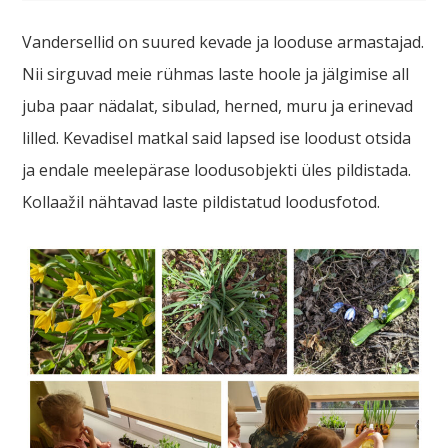
Vandersellid on suured kevade ja looduse armastajad.
Nii sirguvad meie rühmas laste hoole ja jälgimise all
juba paar nädalat, sibulad, herned, muru ja erinevad
lilled. Kevadisel matkal said lapsed ise loodust otsida
ja endale meelepärase loodusobjekti üles pildistada.
Kollaažil nähtavad laste pildistatud loodusfotod.