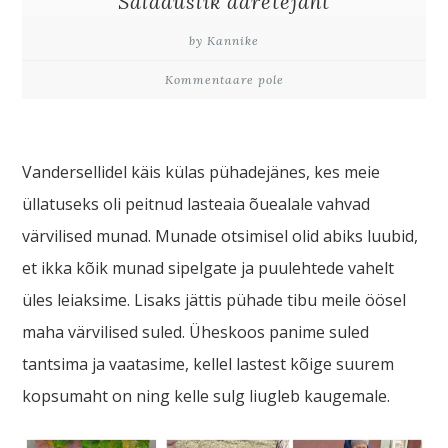
Saladuslik aaretejaht
by Kannike
Kommentaare pole
Vandersellidel käis külas pühadejänes, kes meie
üllatuseks oli peitnud lasteaia õuealale vahvad
värvilised munad. Munade otsimisel olid abiks luubid,
et ikka kõik munad sipelgate ja puulehtede vahelt
üles leiaksime. Lisaks jättis pühade tibu meile öösel
maha värvilised suled. Üheskoos panime suled
tantsima ja vaatasime, kellel lastest kõige suurem
kopsumaht on ning kelle sulg liugleb kaugemale.