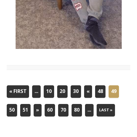
« FIRST
...
10
20
30
«
48
49
50
51
»
60
70
80
...
LAST »