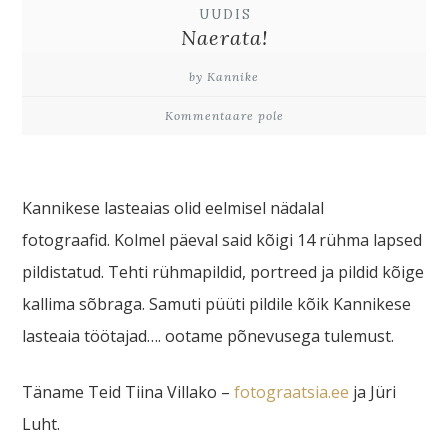
UUDIS
Naerata!
by Kannike
Kommentaare pole
Kannikese lasteaias olid eelmisel nädalal
fotograafid. Kolmel päeval said kõigi 14 rühma lapsed
pildistatud. Tehti rühmapildid, portreed ja pildid kõige
kallima sõbraga. Samuti püüti pildile kõik Kannikese
lasteaia töötajad…. ootame põnevusega tulemust.
Täname Teid Tiina Villako –
fotograatsia.ee
ja Jüri
Luht.