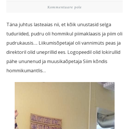
Kommentaare pole
Täna juhtus lasteaias nii, et kõik unustasid selga
tuduriided, pudru oli hommikul piimaklaasis ja piim oli
pudrukausis…. Liikumisõpetajal oli vannimüts peas ja
direktoril olid uneprillid ees. Logopeedil olid lokirullid
pähe ununenud ja muusikaõpetaja Siim kõndis
hommikumantlis…