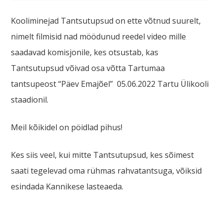
Kooliminejad Tantsutupsud on ette võtnud suurelt,
nimelt filmisid nad möödunud reedel video mille
saadavad komisjonile, kes otsustab, kas
Tantsutupsud võivad osa võtta Tartumaa
tantsupeost “Päev Emajõel” 05.06.2022 Tartu Ülikooli
staadionil.
Meil kõikidel on pöidlad pihus!
Kes siis veel, kui mitte Tantsutupsud, kes sõimest
saati tegelevad oma rühmas rahvatantsuga, võiksid
esindada Kannikese lasteaeda.