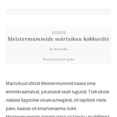
UUDIS
Meistermummide märtsikuu kokkuvõte
by Kannike
Kommentaare pole
Märtsikuul võtsid Meistermummid kaasa oma
lemmikraamatud, jutustasid sealt lugusid. Tüdrukute
nädalal õppisime viisakusreegleid, oli täpiliste riiete
päev, kaasas oli ema/vanaema nukk.
Meistermummide lemmikartist oli Sipsiku multifilmist