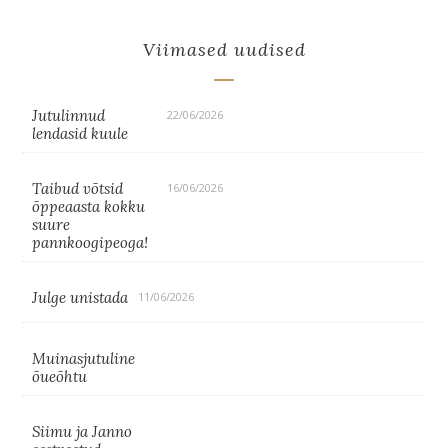
Viimased uudised
Jutulinnud
22/06/2026
lendasid kuule
Taibud võtsid
16/06/2026
õppeaasta kokku
suure
pannkoogipeoga!
Julge unistada
11/06/2026
Muinasjutuline
õueõhtu
Siimu ja Janno