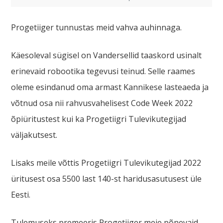
Progetiiger tunnustas meid vahva auhinnaga.
Käesoleval sügisel on Vandersellid taaskord usinalt
erinevaid robootika tegevusi teinud. Selle raames
oleme esindanud oma armast Kannikese lasteaeda ja
võtnud osa nii rahvusvahelisest Code Week 2022
õpiüritustest kui ka Progetiigri Tulevikutegijad
väljakutsest.
Lisaks meile võttis Progetiigri Tulevikutegijad 2022
üritusest osa 5500 last 140-st haridusasutusest üle
Eesti.
Tulemuseks premeeris Progetiiger meie põnevaid