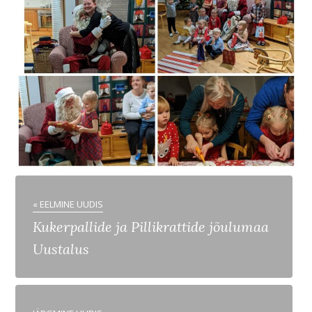
« EELMINE UUDIS
Kukerpallide ja Pillikrattide jõulumaa
Uustalus