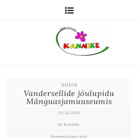
UUDIS
Vandersellide jõulupidu
Mänguasjamuuseumis
13/12/2022
by Kannike
Kommentaare pole