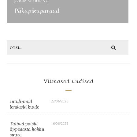
JÄRGMINE UUDIS »
Päkapikuparaad
Viimased uudised
Jutulinnud
22/06/2026
lendasid kuule
Taibud võtsid
16/06/2026
õppeaasta kokku
suure