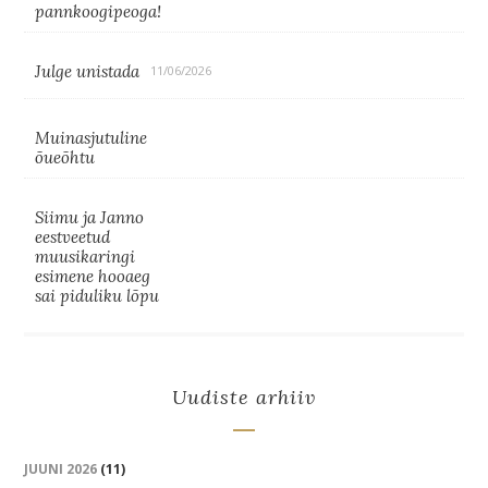
pannkoogipeoga!
Julge unistada
11/06/2026
Muinasjutuline
õueõhtu
Siimu ja Janno
eestveetud
muusikaringi
esimene hooaeg
sai piduliku lõpu
Uudiste arhiiv
JUUNI 2026
(11)