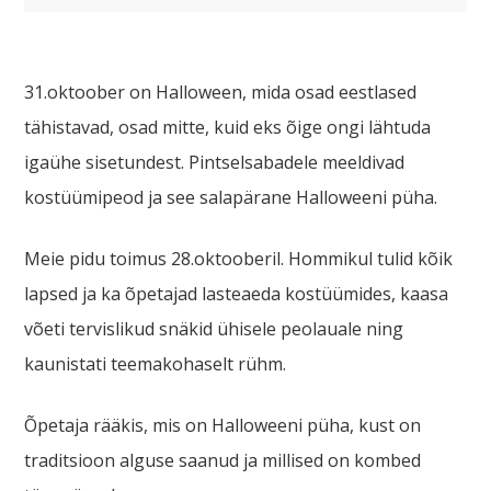
31.oktoober on Halloween, mida osad eestlased
tähistavad, osad mitte, kuid eks õige ongi lähtuda
igaühe sisetundest. Pintselsabadele meeldivad
kostüümipeod ja see salapärane Halloweeni püha.
Meie pidu toimus 28.oktooberil. Hommikul tulid kõik
lapsed ja ka õpetajad lasteaeda kostüümides, kaasa
võeti tervislikud snäkid ühisele peolauale ning
kaunistati teemakohaselt rühm.
Õpetaja rääkis, mis on Halloweeni püha, kust on
traditsioon alguse saanud ja millised on kombed