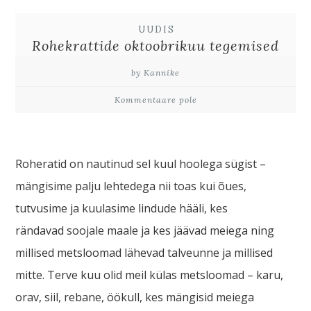
UUDIS
Rohekrattide oktoobrikuu tegemised
by Kannike
Kommentaare pole
Roheratid on nautinud sel kuul hoolega sügist –
mängisime palju lehtedega nii toas kui õues,
tutvusime ja kuulasime lindude hääli, kes
rändavad soojale maale ja kes jäävad meiega ning
millised metsloomad lähevad talveunne ja millised
mitte. Terve kuu olid meil külas metsloomad – karu,
orav, siil, rebane, öökull, kes mängisid meiega