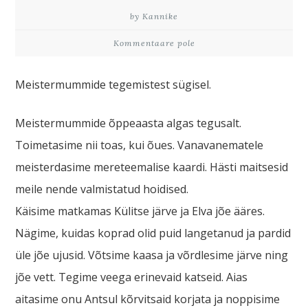
by Kannike
Kommentaare pole
Meistermummide tegemistest sügisel.
Meistermummide õppeaasta algas tegusalt.
Toimetasime nii toas, kui õues. Vanavanematele
meisterdasime mereteemalise kaardi. Hästi maitsesid
meile nende valmistatud hoidised.
Käisime matkamas Külitse järve ja Elva jõe ääres.
Nägime, kuidas koprad olid puid langetanud ja pardid
üle jõe ujusid. Võtsime kaasa ja võrdlesime järve ning
jõe vett. Tegime veega erinevaid katseid. Aias
aitasime onu Antsul kõrvitsaid korjata ja noppisime