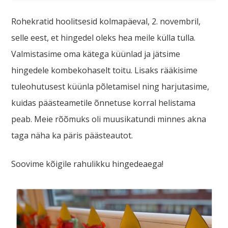
Rohekratid hoolitsesid kolmapäeval, 2. novembril,
selle eest, et hingedel oleks hea meile külla tulla.
Valmistasime oma kätega küünlad ja jätsime
hingedele kombekohaselt toitu. Lisaks rääkisime
tuleohutusest küünla põletamisel ning harjutasime,
kuidas päästeametile õnnetuse korral helistama
peab. Meie rõõmuks oli muusikatundi minnes akna
taga näha ka päris päästeautot.
Soovime kõigile rahulikku hingedeaega!