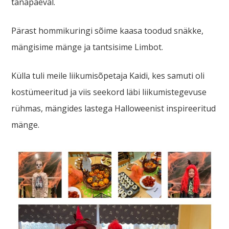
tänapäeval.
Pärast hommikuringi sõime kaasa toodud snäkke,
mängisime mänge ja tantsisime Limbot.
Külla tuli meile liikumisõpetaja Kaidi, kes samuti oli
kostümeeritud ja viis seekord läbi liikumistegevuse
rühmas, mängides lastega Halloweenist inspireeritud
mänge.