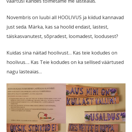
väärtusi kandes toimetame me lasteaias.
Novembris on luubi all HOOLIVUS ja kiidud kannavad
just seda. Märka, kas sa hoolid endast, lastest,
täiskasvanutest, sõpradest, loomadest, loodusest?
Kuidas sina näitad hoolivust… Kas teie kodudes on
hoolivus…. Kas Teie kodudes on ka sellised väärtused
nagu lasteaias…