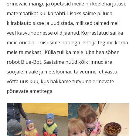
erinevaid mänge ja õpetasid meile nii keeleharjutusi,
matemaatikat kui ka tähti. Lisaks saime piiluda
kiirabiauto sisse ja uudistada, millised taimed meil
veel kasvuhoonesse olid jäänud. Korrastatud sai ka
meie õueala – riisusime hoolega lehti ja tegime korda
meie taimekasti. Külla tuli ka meie juba hea sõber
robot Blue-Bot. Saatsime nüüd kõik linnud ära
soojale maale ja metsloomad talveunne, et vastu
võtta uus kuu, kus hakkame tutvuma erinevate
põnevate ametitega.