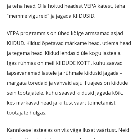
ja teha head. Olla hoitud headest VEPA kätest, teha
“memme vigureid” ja jagada KIIDUSID.
VEPA programmis on ühed kõige armsamad asjad
KIIDUD. Kiidud õpetavad märkame head, ütlema head
ja tegema head. Kiidud lendasid üle kogu lasteaia.
Igas rühmas on meil KIIDUDE KOTT, kuhu saavad
lapsevanemad lastele ja rühmale kiidusid jagada –
märgata toredaid ja vahvaid asju. Fuajees on kiidude
sein töötajatele, kuhu saavad kiidusid jagada kõik,
kes märkavad head ja kiitust väärt toimetamist
töötajate hulgas.
Kannikese lasteaias on viis väga ilusat väärtust. Neid