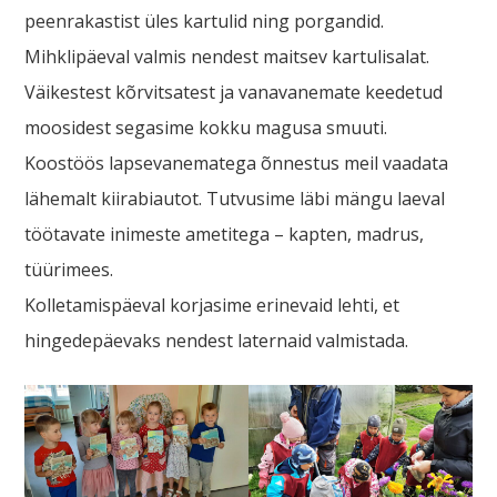
peenrakastist üles kartulid ning porgandid.
Mihklipäeval valmis nendest maitsev kartulisalat.
Väikestest kõrvitsatest ja vanavanemate keedetud
moosidest segasime kokku magusa smuuti.
Koostöös lapsevanematega õnnestus meil vaadata
lähemalt kiirabiautot. Tutvusime läbi mängu laeval
töötavate inimeste ametitega – kapten, madrus,
tüürimees.
Kolletamispäeval korjasime erinevaid lehti, et
hingedepäevaks nendest laternaid valmistada.