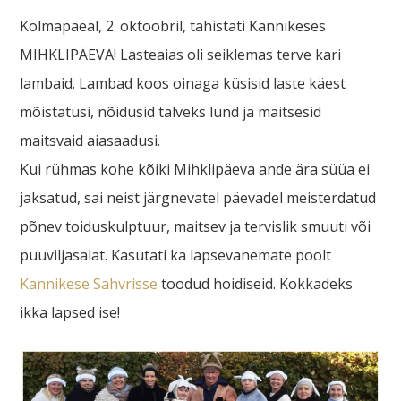
Kolmapäeal, 2. oktoobril, tähistati Kannikeses
MIHKLIPÄEVA! Lasteaias oli seiklemas terve kari
lambaid. Lambad koos oinaga küsisid laste käest
mõistatusi, nõidusid talveks lund ja maitsesid
maitsvaid aiasaadusi.
Kui rühmas kohe kõiki Mihklipäeva ande ära süüa ei
jaksatud, sai neist järgnevatel päevadel meisterdatud
põnev toiduskulptuur, maitsev ja tervislik smuuti või
puuviljasalat. Kasutati ka lapsevanemate poolt
Kannikese Sahvrisse
toodud hoidiseid. Kokkadeks
ikka lapsed ise!