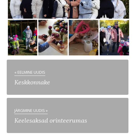
« EELMINE UUDIS
Keskkonnake
JÄRGMINE UUDIS »
Keelesaksad orinteerumas