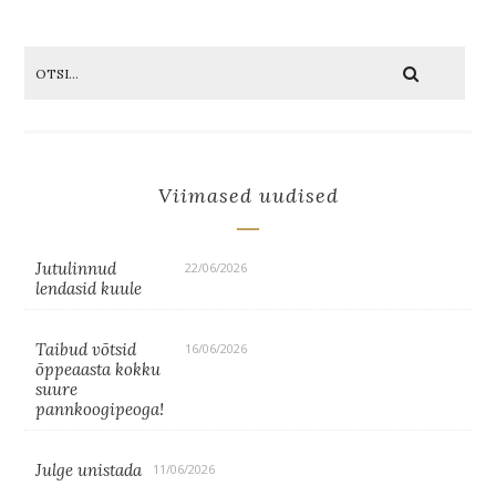
Viimased uudised
Jutulinnud
22/06/2026
lendasid kuule
Taibud võtsid
16/06/2026
õppeaasta kokku
suure
pannkoogipeoga!
Julge unistada
11/06/2026