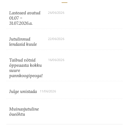
Lasteaed avatud
26/06/2026
01.07 –
31.07.2026.a.
Jutulinnud
22/06/2026
lendasid kuule
Taibud võtsid
16/06/2026
õppeaasta kokku
suure
pannkoogipeoga!
Julge unistada
11/06/2026
Muinasjutuline
õueõhtu