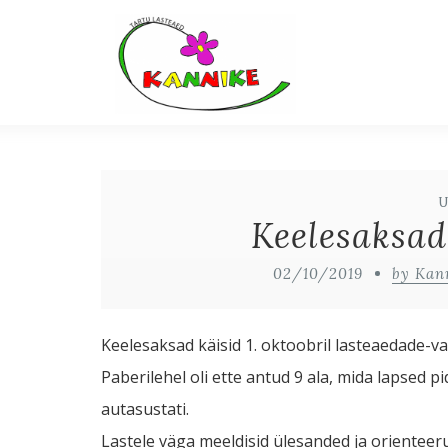
Keelesaksad
02/10/2019
by Kan
Keelesaksad käisid 1. oktoobril lasteaedade-
Paberilehel oli ette antud 9 ala, mida lapsed p
autasustati.
Lastele väga meeldisid ülesanded ja orienteer