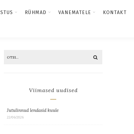
USTUS
RÜHMAD
VANEMATELE
KONTAKT
Viimased uudised
Jutulinnud lendasid kuule
22/06/2026