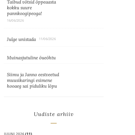
Taibud võtsid õppeaasta
kokku suure
pannkoogipeoga!
16/06/2026
Julge unistada
11/06/2026
Muinasjutuline õueõhtu
Siimu ja Janno eestveetud
muusikaringi esimene
hooaeg sai piduliku lõpu
Uudiste arhiiv
JUUNI 2026
(11)