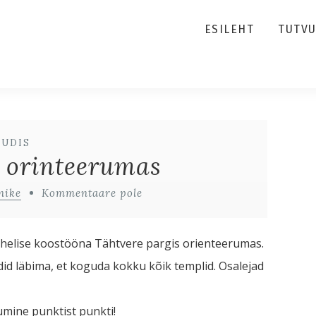
ESILEHT
TUTV
UUDIS
 orinteerumas
nike
Kommentaare pole
vahelise koostööna Tähtvere pargis orienteerumas.
idid läbima, et koguda kokku kõik templid. Osalejad
umine punktist punkti!