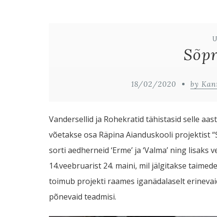
Sõpr
18/02/2020
by Kan
Vandersellid ja Rohekratid tähistasid selle aa
võetakse osa Räpina Aianduskooli projektist “
sorti aedherneid ‘Erme’ ja ‘Valma’ ning lisaks 
14.veebruarist 24. maini, mil jälgitakse taimed
toimub projekti raames iganädalaselt erineva
põnevaid teadmisi.