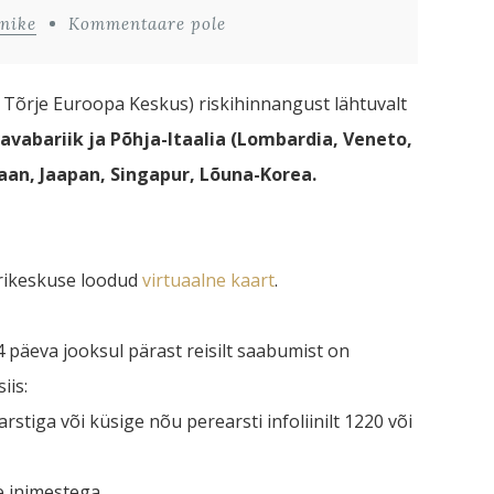
nike
Kommentaare pole
 Tõrje Euroopa Keskus) riskihinnangust lähtuvalt
avabariik ja Põhja-Itaalia (Lombardia, Veneto,
aan, Jaapan, Singapur, Lõuna-Korea.
erikeskuse loodud
virtuaalne kaart
.
14 päeva jooksul pärast reisilt saabumist on
iis:
stiga või küsige nõu perearsti infoliinilt 1220 või
e inimestega.