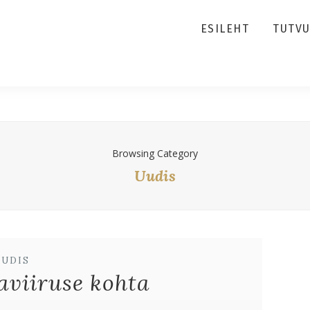
ESILEHT
TUTV
Browsing Category
Uudis
UUDIS
aviiruse kohta