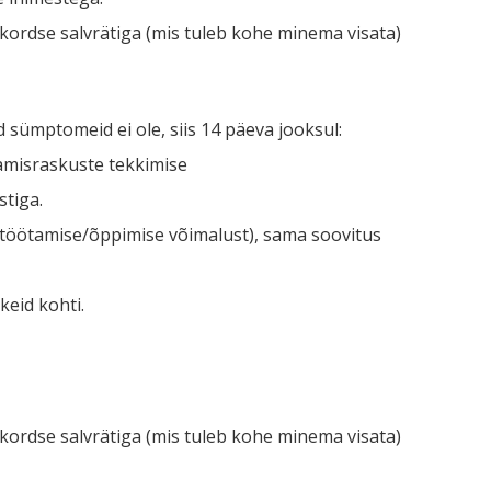
ekordse salvrätiga (mis tuleb kohe minema visata)
id sümptomeid ei ole, siis 14 päeva jooksul:
ngamisraskuste tekkimise
stiga.
s töötamise/õppimise võimalust), sama soovitus
keid kohti.
ekordse salvrätiga (mis tuleb kohe minema visata)