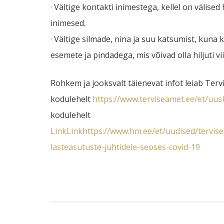
· Vältige kontakti inimestega, kellel on välis
inimesed.
· Vältige silmade, nina ja suu katsumist, kun
esemete ja pindadega, mis võivad olla hiljuti vi
Rohkem ja jooksvalt täienevat infot leiab Terv
kodulehelt
https://www.terviseamet.ee/et/uus
kodulehelt
LinkLink
https://www.hm.ee/et/uudised/tervise
lasteasutuste-juhtidele-seoses-covid-19