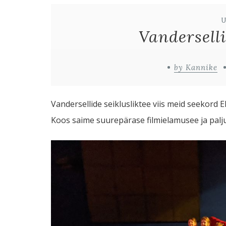
Vanderselli
by Kannike
Vandersellide seiklusliktee viis meid seekord 
Koos saime suurepärase filmielamusee ja palju