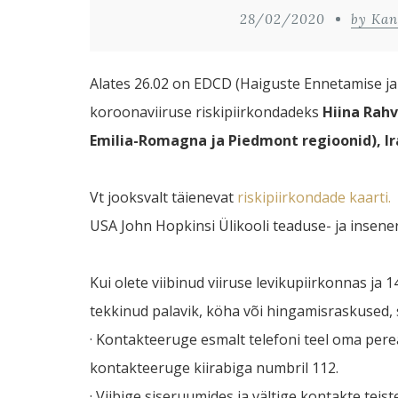
28/02/2020
by Kan
Alates 26.02 on EDCD (Haiguste Ennetamise ja
koroonaviiruse riskipiirkondadeks
Hiina Rahv
Emilia-Romagna ja Piedmont regioonid), Ir
Vt jooksvalt täienevat
riskipiirkondade kaarti.
USA John Hopkinsi Ülikooli teaduse- ja insen
Kui olete viibinud viiruse levikupiirkonnas ja 
tekkinud palavik, köha või hingamisraskused, s
· Kontakteeruge esmalt telefoni teel oma perear
kontakteeruge kiirabiga numbril 112.
· Viibige siseruumides ja vältige kontakte teist