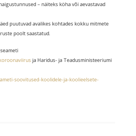
ed haigustunnused – näiteks köha või aevastavad
a käed puutuvad avalikes kohtades kokku mitmete
iruste poolt saastatud.
iseameti
koroonaviirus
ja Haridus- ja Teadusministeeriumi
ameti-soovitused-koolidele-ja-koolieelsete-