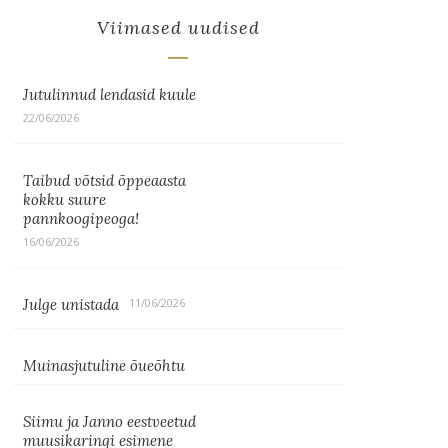
Viimased uudised
Jutulinnud lendasid kuule
22/06/2026
Taibud võtsid õppeaasta
kokku suure
pannkoogipeoga!
16/06/2026
Julge unistada
11/06/2026
Muinasjutuline õueõhtu
Siimu ja Janno eestveetud
muusikaringi esimene