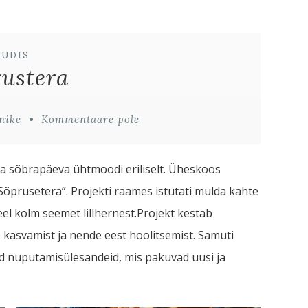
UUDIS
ustera
nike
Kommentaare pole
sta sõbrapäeva ühtmoodi eriliselt. Üheskoos
Sõprusetera”. Projekti raames istutati mulda kahte
veel kolm seemet lillhernest.Projekt kestab
e kasvamist ja nende eest hoolitsemist. Samuti
id nuputamisülesandeid, mis pakuvad uusi ja