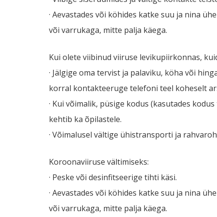
· Aevastades või köhides katke suu ja nina üh
või varrukaga, mitte palja käega.
Kui olete viibinud viiruse levikupiirkonnas, ku
· Jälgige oma tervist ja palaviku, köha või hi
korral kontakteeruge telefoni teel koheselt ar
· Kui võimalik, püsige kodus (kasutades kodu
kehtib ka õpilastele.
· Võimalusel vältige ühistransporti ja rahvaroh
Koroonaviiruse vältimiseks:
· Peske või desinfitseerige tihti käsi.
· Aevastades või köhides katke suu ja nina üh
või varrukaga, mitte palja käega.