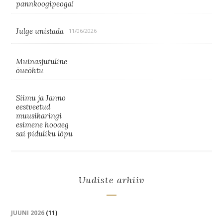
pannkoogipeoga!
Julge unistada
11/06/2026
Muinasjutuline
õueõhtu
Siimu ja Janno
eestveetud
muusikaringi
esimene hooaeg
sai piduliku lõpu
Uudiste arhiiv
JUUNI 2026
(11)