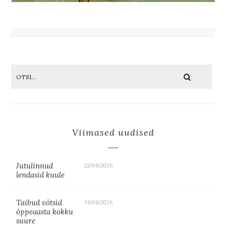
Viimased uudised
Jutulinnud
22/06/2026
lendasid kuule
Taibud võtsid
16/06/2026
õppeaasta kokku
suure