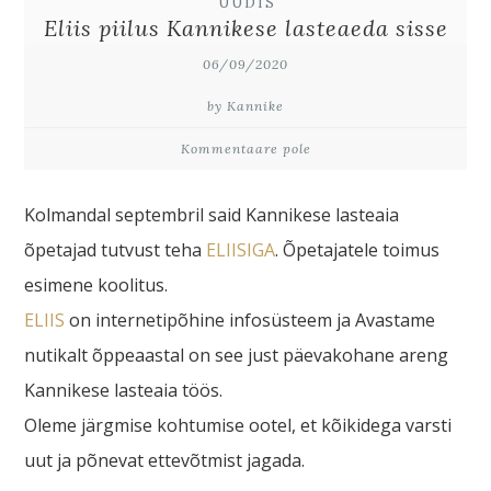
UUDIS
Eliis piilus Kannikese lasteaeda sisse
06/09/2020
by Kannike
Kommentaare pole
Kolmandal septembril said Kannikese lasteaia
õpetajad tutvust teha
ELIISIGA
. Õpetajatele toimus
esimene koolitus.
ELIIS
on internetipõhine infosüsteem ja Avastame
nutikalt õppeaastal on see just päevakohane areng
Kannikese lasteaia töös.
Oleme järgmise kohtumise ootel, et kõikidega varsti
uut ja põnevat ettevõtmist jagada.