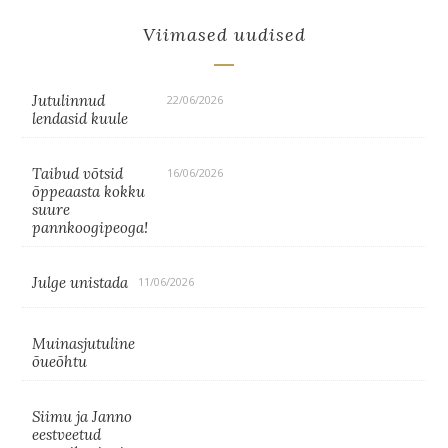
Viimased uudised
Jutulinnud
22/06/2026
lendasid kuule
Taibud võtsid
16/06/2026
õppeaasta kokku
suure
pannkoogipeoga!
Julge unistada
11/06/2026
Muinasjutuline
õueõhtu
Siimu ja Janno
eestveetud