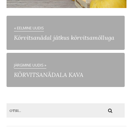
« EELMINE UUDIS
Kõrvitsanädal jätkus kõrvitsamölluga
JÄRGMINE UUDIS »
KÕRVITSANÄDALA KAVA