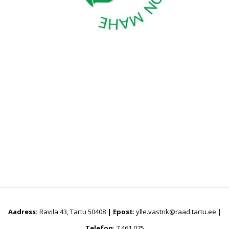
Aadress:
Ravila 43, Tartu 50408
|
Epost
: ylle.vastrik@raad.tartu.ee |
Telefon
: 7 461 075