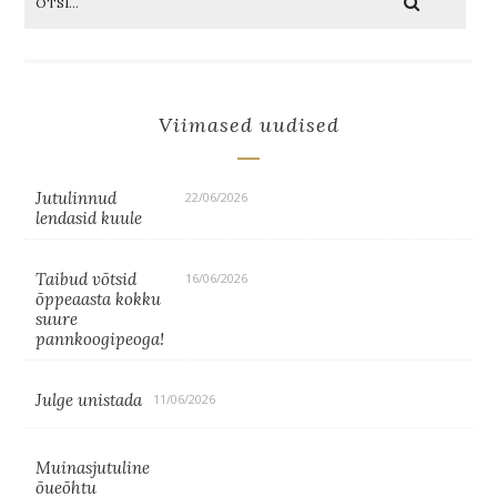
Viimased uudised
Jutulinnud
22/06/2026
lendasid kuule
Taibud võtsid
16/06/2026
õppeaasta kokku
suure
pannkoogipeoga!
Julge unistada
11/06/2026
Muinasjutuline
õueõhtu