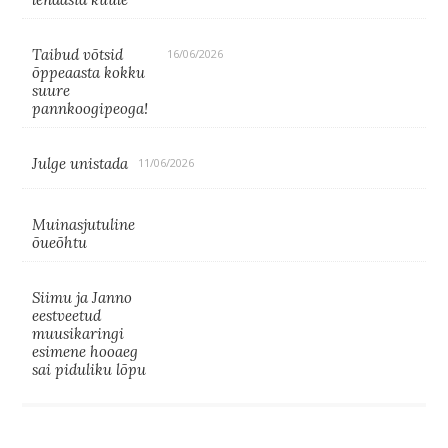
Taibud võtsid
16/06/2026
õppeaasta kokku
suure
pannkoogipeoga!
Julge unistada
11/06/2026
Muinasjutuline
õueõhtu
Siimu ja Janno
eestveetud
muusikaringi
esimene hooaeg
sai piduliku lõpu