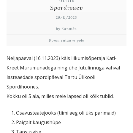
UUDIS
Spordipäev
26/11/2023
by Kannike
Kommentaare pole
Neljapäeval (16.11.2023) käis liikumisõpetaja Kati-
Kreet Murumunadega ning ühe Jutulinnuga vahval
lasteaedade spordipäeval Tartu Ülikooli
Spordihoones.
Kokku oli 5 ala, milles meie lapsed oli kõik tublid.
Osavusteatejooks (tiimi aeg oli üks parimaid)
Paigalt kaugushüpe
Täpsusvise