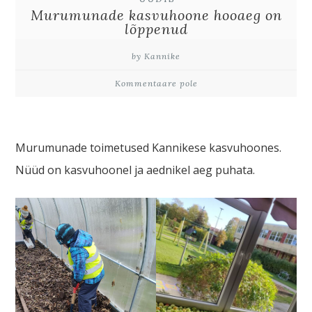
Murumunade kasvuhoone hooaeg on
lõppenud
by Kannike
Kommentaare pole
Murumunade toimetused Kannikese kasvuhoones.
Nüüd on kasvuhoonel ja aednikel aeg puhata.