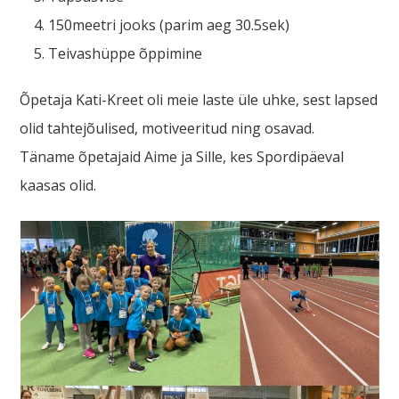
150meetri jooks (parim aeg 30.5sek)
Teivashüppe õppimine
Õpetaja Kati-Kreet oli meie laste üle uhke, sest lapsed
olid tahtejõulised, motiveeritud ning osavad.
Täname õpetajaid Aime ja Sille, kes Spordipäeval
kaasas olid.